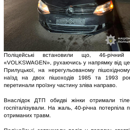
Поліцейські встановили що, 46-річний 
«VOLKSWAGEN», рухаючись у напрямку від цен
Прилуцької, на нерегульованому пішохідному
наїзд на двох пішоходів 1985 та 1993 рок
перетинали проїзну частину зліва направо.
Внаслідок ДТП обидві жінки отримали тіле
госпіталізували. На жаль, 40-річна потерпіла п
отриманих травм.