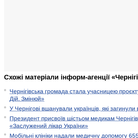
Схожі матеріали інформ-агенції «Черніг
Чернігівська громада стала учасницею проєкту 
Дій. Змінюй»
У Чернігові вшанували українців, які загинули 
Президент присвоїв шістьом медикам Чернігі
«Заслужений лікар України»
Мобільні клініки надали медичну допомогу 65