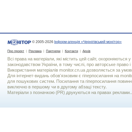
© 2005-2026
Інформ-агенція «Чернігівський монітор»
Про проект
|
Реклама
|
Партнери
|
Контакти
|
Архів
Всі права на матеріали, які містить цей сайт, охороняються у 
законодавством України, в тому числі, про авторське право і 
Використання матерiалiв monitor.cn.ua дозволяється за умов
Для iнтернет-видань обов'язковим є гiперпосилання на monito
для пошукових систем. Посилання та гіперпосилання повинні
виключно в першому чи в другому абзаці тексту.
Матеріали з позначкою (PR) друкуються на правах реклами..