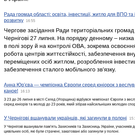
Рада громад області: освіта, інвестиції, житло для ВПО та
розвитку
16:55
Чергове засідання Ради територіальних громад 
Чернігові 27 липня. На порядку денному – низка
в полі зору й на контролі ОВА, зокрема освоєння
робота центрів життєстійкості, забезпечення вн
переміщених осіб житлом, розроблення інвестиц
забезпечення сталого мобільного зв’язку.
Анна Юр'єва — чемпіонка Європи серед юніорок з веслув
каное!
16:13
З 23 до 26 липня в місті Сегед (Угорщина) відбувся чемпіонат Європи з вес
серед юніорів та молоді до 23 років, який зібрав найсильніших молодих спо
У Чернігові вшанували українців, які загинули в полоні
15:
У Чернігові вшанували пам’ять Захисників та Захисниць України, учасників
цивільних осіб, які були страчені, закатовані або загинули у полоні.