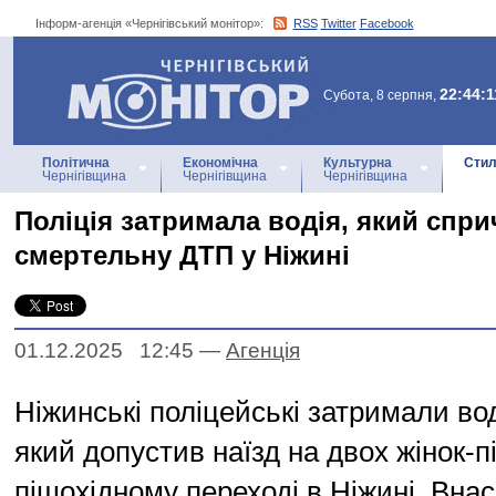
Інформ-агенція «Чернігівський монітор»:
RSS
Twitter
Facebook
Інформ-агенція
«Чернігівський монітор»
22:44:1
Субота, 8 серпня,
Політична
Економічна
Культурна
Стил
Чернігівщина
Чернігівщина
Чернігівщина
Поліція затримала водія, який спр
смертельну ДТП у Ніжині
01.12.2025 12:45
—
Агенцiя
Ніжинські поліцейські затримали вод
який допустив наїзд на двох жінок-п
пішохідному переході в Ніжині. Вна