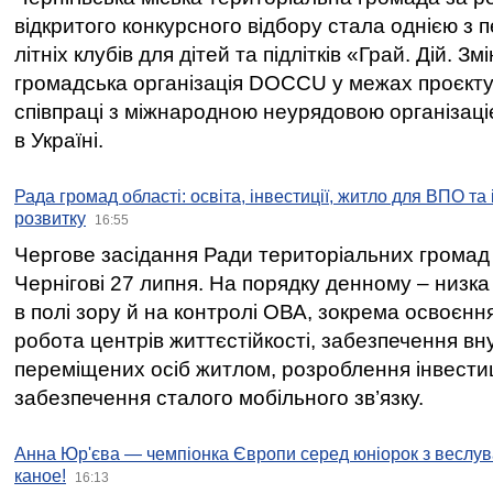
відкритого конкурсного відбору стала однією з
літніх клубів для дітей та підлітків «Грай. Дій. З
громадська організація DOCCU у межах проєкту 
співпраці з міжнародною неурядовою організаціє
в Україні.
Рада громад області: освіта, інвестиції, житло для ВПО та
розвитку
16:55
Чергове засідання Ради територіальних громад 
Чернігові 27 липня. На порядку денному – низка
в полі зору й на контролі ОВА, зокрема освоєння
робота центрів життєстійкості, забезпечення вн
переміщених осіб житлом, розроблення інвестиц
забезпечення сталого мобільного зв’язку.
Анна Юр'єва — чемпіонка Європи серед юніорок з веслув
каное!
16:13