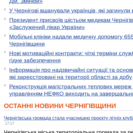
Дій. Змінюй»
У Чернігові вшанували українців, які загинули 
Президент присвоїв шістьом медикам Чернігі
«Заслужений лікар України»
Мобільні клініки надали медичну допомогу 65
Чернігівщини
Нові мотиваційні контракти: чіткі терміни служ
гідне забезпечення
Інформація про надзвичайні ситуації та основн
які зареєстровані на території області за добу
Реконструкція магістральних теплових мереж у
управлінням НЕФКО виходить на завершальн
ОСТАННІ НОВИНИ ЧЕРНІГІВЩИНИ
Чернігівська громада стала учасницею проєкту літніх клуб
17:17
Чернігівська міська територіальна громада за 