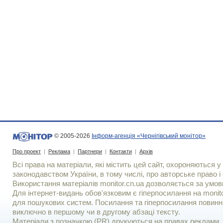
© 2005-2026
Інформ-агенція «Чернігівський монітор»
Про проект
|
Реклама
|
Партнери
|
Контакти
|
Архів
Всі права на матеріали, які містить цей сайт, охороняються у 
законодавством України, в тому числі, про авторське право і 
Використання матерiалiв monitor.cn.ua дозволяється за умов
Для iнтернет-видань обов'язковим є гiперпосилання на monito
для пошукових систем. Посилання та гіперпосилання повинні
виключно в першому чи в другому абзаці тексту.
Матеріали з позначкою (PR) друкуються на правах реклами..