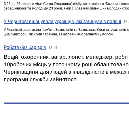
З 23 до 26 липня в місті Сегед (Угорщина) відбувся чемпіонат Європи з вес
серед юніорів та молоді до 23 років, який зібрав найсильніших молодих спо
У Чернігові вшанували українців, які загинули в полоні
15:
У Чернігові вшанували пам’ять Захисників та Захисниць України, учасників
цивільних осіб, які були страчені, закатовані або загинули у полоні.
Робота без бар’єрів
15:14
Водій, охоронник, вагар, логіст, менеджер, робі
10робочих місць у поточному році облаштован
Чернігівщини для людей з інвалідністю в межах
програми служби зайнятості.