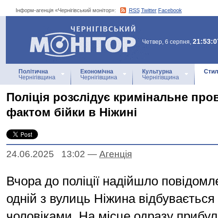
Інформ-агенція «Чернігівський монітор»:
RSS
Twitter
Facebook
Інформ-агенція
«Чернігівський монітор»
21:53:0
Четвер, 6 серпня,
Політична
Економічна
Культурна
Стил
Чернігівщина
Чернігівщина
Чернігівщина
Поліція розслідує кримінальне про
фактом бійки в Ніжині
24.06.2025 13:02
—
Агенцiя
Вчора до поліції надійшло повідомл
одній з вулиць Ніжина відбувається 
чоловіками. На місце одразу прибул