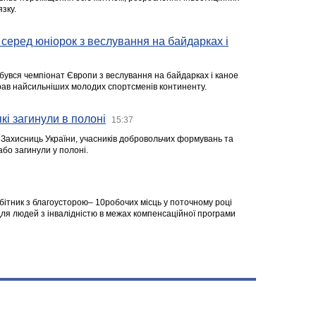
зку.
серед юніорок з веслування на байдарках і
ідбувся чемпіонат Європи з веслування на байдарках і каное
ібрав найсильніших молодих спортсменів континенту.
кі загинули в полоні
15:37
а Захисниць України, учасників добровольчих формувань та
 або загинули у полоні.
робітник з благоусторою– 10робочих місць у поточному році
я людей з інвалідністю в межах компенсаційної програми