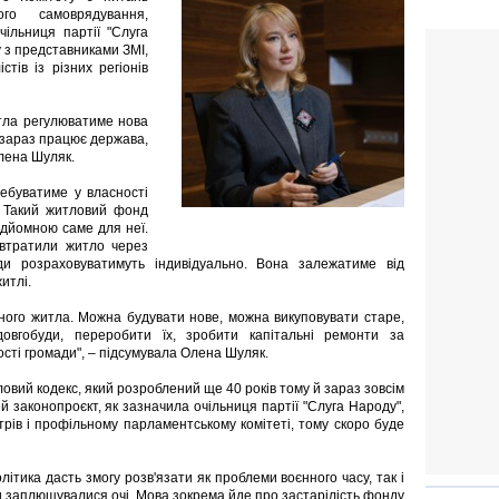
ого самоврядування,
чільниця партії "Слуга
у з представниками ЗМІ,
тів із різних регіонів
итла регулюватиме нова
 зараз працює держава,
лена Шуляк.
ебуватиме у власності
. Такий житловий фонд
ідйомною саме для неї.
 втратили житло через
ди розраховуватимуть індивідуально. Вона залежатиме від
итлі.
ного житла. Можна будувати нове, можна викуповувати старе,
овгобуди, переробити їх, зробити капітальні ремонти за
ості громади", – підсумувала Олена Шуляк.
овий кодекс, який розроблений ще 40 років тому й зараз зовсім
й законопроєкт, як зазначила очільниця партії "Слуга Народу",
трів і профільному парламентському комітеті, тому скоро буде
тика дасть змогу розв'язати як проблеми воєнного часу, так і
ми заплющувалися очі. Мова зокрема йде про застарілість фонду