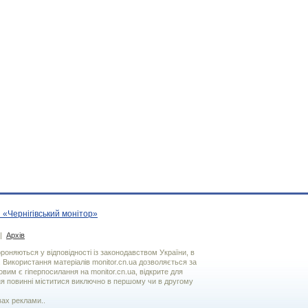
 «Чернігівський монітор»
|
Архів
хороняються у відповідності із законодавством України, в
. Використання матерiалiв monitor.cn.ua дозволяється за
вим є гiперпосилання на monitor.cn.ua, відкрите для
я повинні міститися виключно в першому чи в другому
вах реклами..