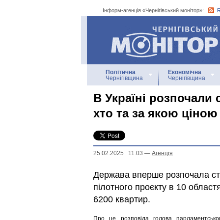
Інформ-агенція «Чернігівський монітор»:
Інформ-агенція
«Чернігівський монітор»
Політична
Економічна
Чернігівщина
Чернігівщина
В Україні розпочали
хто та за якою ціно
25.02.2025 11:03
—
Агенцiя
Держава вперше розпочала ст
пілотного проєкту в 10 облас
6200 квартир.
Про це розповіла голова парламентсько