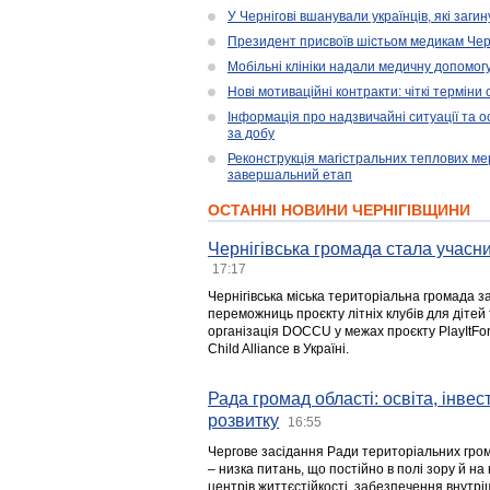
У Чернігові вшанували українців, які загин
Президент присвоїв шістьом медикам Чер
Мобільні клініки надали медичну допомог
Нові мотиваційні контракти: чіткі терміни
Інформація про надзвичайні ситуації та ос
за добу
Реконструкція магістральних теплових ме
завершальний етап
ОСТАННІ НОВИНИ ЧЕРНІГІВЩИНИ
Чернігівська громада стала учасни
17:17
Чернігівська міська територіальна громада з
переможниць проєкту літніх клубів для дітей 
організація DOCCU у межах проєкту PlayItFo
Child Alliance в Україні.
Рада громад області: освіта, інве
розвитку
16:55
Чергове засідання Ради територіальних гром
– низка питань, що постійно в полі зору й на
центрів життєстійкості, забезпечення внутр