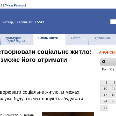
RSS
Twitter
Facebook
03:15:41
Четвер, 6 серпня,
Культурна
Стиль життя
Освіта
Відпочинок
Чернігівщина
 створювати соціальне житло:
АНОНСИ 
ю зможе його отримати
Пн
Вт
3
4
10
11
ворювати соціальне житло. В межах
17
18
тях уже будують чи планують збудувати
24
25
31
го Комітету з питань