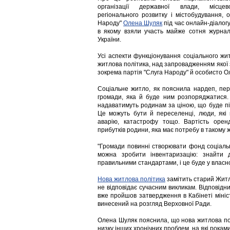
організації державної влади, місцев
регіонального розвитку і містобудування, о
Народу"
Олена Шуляк
під час онлайн-діалог
в якому взяли участь майже сотня журналіс
України.
Усі аспекти функціонування соціального ж
житлова політика, над запровадженням якої
зокрема партія "Слуга Народу" й особисто О
Соціальне житло, як пояснила нардеп, пер
громади, яка й буде ним розпоряджатися
надаватимуть родинам за ціною, що буде п
Це можуть бути й переселенці, люди, які
аварію, катастрофу тощо. Вартість орен
прибутків родини, яка має потребу в такому ж
"Громади повинні створювати фонд соціаль
можна зробити інвентаризацію: знайти д
правильними стандартами, і це буде у власн
Нова житлова політика
замітить старий Житл
не відповідає сучасним викликам. Відповідни
вже пройшов затвердження в Кабінеті мініс
винесений на розгляд Верховної Ради.
Олена Шуляк пояснила, що нова житлова полі
низку інших хронічних проблем, на які рока