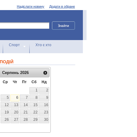
Надіслати новину
Додати в обране
Спорт
Хто є хто
ПОДІЙ
Серпень
2026
Ср
Чт
Пт
Сб
Нд
1
2
5
6
7
8
9
12
13
14
15
16
19
20
21
22
23
26
27
28
29
30