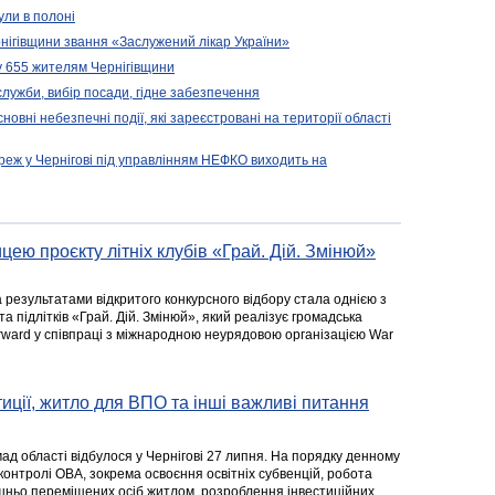
ули в полоні
нігівщини звання «Заслужений лікар України»
у 655 жителям Чернігівщини
 служби, вибір посади, гідне забезпечення
новні небезпечні події, які зареєстровані на території області
реж у Чернігові під управлінням НЕФКО виходить на
цею проєкту літніх клубів «Грай. Дій. Змінюй»
а результатами відкритого конкурсного відбору стала однією з
та підлітків «Грай. Дій. Змінюй», який реалізує громадська
rward у співпраці з міжнародною неурядовою організацією War
стиції, житло для ВПО та інші важливі питання
ад області відбулося у Чернігові 27 липня. На порядку денному
 контролі ОВА, зокрема освоєння освітніх субвенцій, робота
ішньо переміщених осіб житлом, розроблення інвестиційних