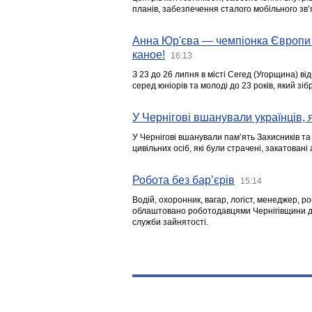
планів, забезпечення сталого мобільного зв’я
Анна Юр'єва — чемпіонка Європи 
каное!
16:13
З 23 до 26 липня в місті Сегед (Угорщина) в
серед юніорів та молоді до 23 років, який з
У Чернігові вшанували українців, я
У Чернігові вшанували пам’ять Захисників т
цивільних осіб, які були страчені, закатовані
Робота без бар’єрів
15:14
Водій, охоронник, вагар, логіст, менеджер, 
облаштовано роботодавцями Чернігівщини дл
служби зайнятості.