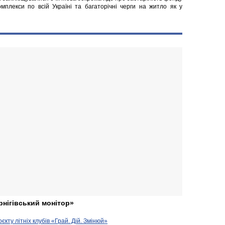
мплекси по всій Україні та багаторічні черги на житло як у
рнігівський монітор»
кту літніх клубів «Грай. Дій. Змінюй»