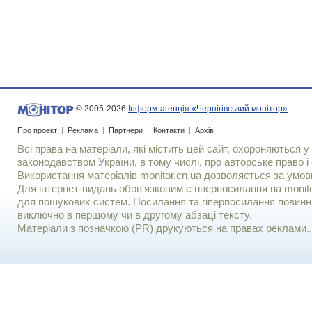
© 2005-2026
Інформ-агенція «Чернігівський монітор»
Про проект
|
Реклама
|
Партнери
|
Контакти
|
Архів
Всі права на матеріали, які містить цей сайт, охороняються у 
законодавством України, в тому числі, про авторське право і 
Використання матерiалiв monitor.cn.ua дозволяється за умов
Для iнтернет-видань обов'язковим є гiперпосилання на monito
для пошукових систем. Посилання та гіперпосилання повинні
виключно в першому чи в другому абзаці тексту.
Матеріали з позначкою (PR) друкуються на правах реклами..