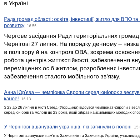
в Україні.
Рада громад області: освіта, інвестиції, житло для ВПО та
розвитку
16:55
Чергове засідання Ради територіальних громад 
Чернігові 27 липня. На порядку денному – низка
в полі зору й на контролі ОВА, зокрема освоєння
робота центрів життєстійкості, забезпечення вн
переміщених осіб житлом, розроблення інвестиц
забезпечення сталого мобільного зв’язку.
Анна Юр'єва — чемпіонка Європи серед юніорок з веслув
каное!
16:13
З 23 до 26 липня в місті Сегед (Угорщина) відбувся чемпіонат Європи з вес
серед юніорів та молоді до 23 років, який зібрав найсильніших молодих спо
У Чернігові вшанували українців, які загинули в полоні
15:
У Чернігові вшанували пам’ять Захисників та Захисниць України, учасників