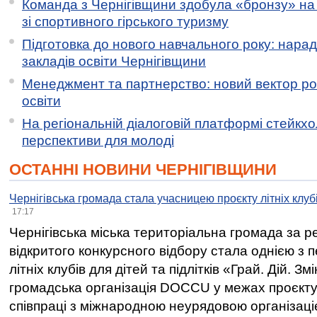
Команда з Чернігівщини здобула «бронзу» на 
зі спортивного гірського туризму
Підготовка до нового навчального року: нарад
закладів освіти Чернігівщини
Менеджмент та партнерство: новий вектор ро
освіти
На регіональній діалоговій платформі стейкх
перспективи для молоді
ОСТАННІ НОВИНИ ЧЕРНІГІВЩИНИ
Чернігівська громада стала учасницею проєкту літніх клуб
17:17
Чернігівська міська територіальна громада за 
відкритого конкурсного відбору стала однією з
літніх клубів для дітей та підлітків «Грай. Дій. З
громадська організація DOCCU у межах проєкту 
співпраці з міжнародною неурядовою організаціє