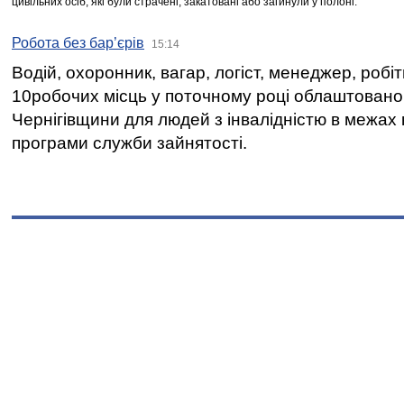
цивільних осіб, які були страчені, закатовані або загинули у полоні.
Робота без бар’єрів
15:14
Водій, охоронник, вагар, логіст, менеджер, робі
10робочих місць у поточному році облаштован
Чернігівщини для людей з інвалідністю в межах
програми служби зайнятості.