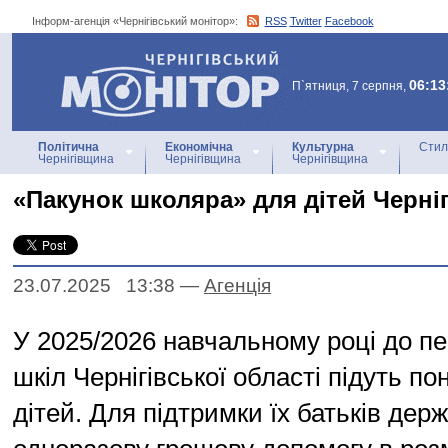
Інформ-агенція «Чернігівський монітор»:
RSS
Twitter
Facebook
Інформ-агенція
«Чернігівський монітор»
06:13
П`ятниця, 7 серпня,
Політична
Економічна
Культурна
Стил
Чернігівщина
Чернігівщина
Чернігівщина
«Пакунок школяра» для дітей Черні
23.07.2025 13:38
—
Агенцiя
У 2025/2026 навчальному році до п
шкіл Чернігівської області підуть по
дітей. Для підтримки їх батьків дер