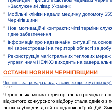
Президент присвоїв шістьом медикам Чернігі
«Заслужений лікар України»
Мобільні клініки надали медичну допомогу 65
Чернігівщини
Нові мотиваційні контракти: чіткі терміни служ
гідне забезпечення
Інформація про надзвичайні ситуації та основн
які зареєстровані на території області за добу
Реконструкція магістральних теплових мереж у
управлінням НЕФКО виходить на завершальн
ОСТАННІ НОВИНИ ЧЕРНІГІВЩИНИ
Чернігівська громада стала учасницею проєкту літніх клуб
17:17
Чернігівська міська територіальна громада за 
відкритого конкурсного відбору стала однією з
літніх клубів для дітей та підлітків «Грай. Дій. З