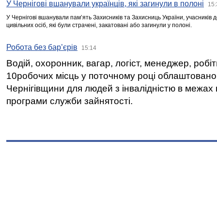
У Чернігові вшанували українців, які загинули в полоні
15:
У Чернігові вшанували пам’ять Захисників та Захисниць України, учасників
цивільних осіб, які були страчені, закатовані або загинули у полоні.
Робота без бар’єрів
15:14
Водій, охоронник, вагар, логіст, менеджер, робі
10робочих місць у поточному році облаштован
Чернігівщини для людей з інвалідністю в межах
програми служби зайнятості.