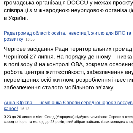
громадська організація DOCCU у межах проєкту 
співпраці з міжнародною неурядовою організаціє
в Україні.
Рада громад області: освіта, інвестиції, житло для ВПО та
розвитку
16:55
Чергове засідання Ради територіальних громад 
Чернігові 27 липня. На порядку денному – низка
в полі зору й на контролі ОВА, зокрема освоєння
робота центрів життєстійкості, забезпечення вн
переміщених осіб житлом, розроблення інвестиц
забезпечення сталого мобільного зв’язку.
Анна Юр'єва — чемпіонка Європи серед юніорок з веслув
каное!
16:13
З 23 до 26 липня в місті Сегед (Угорщина) відбувся чемпіонат Європи з вес
серед юніорів та молоді до 23 років, який зібрав найсильніших молодих спо