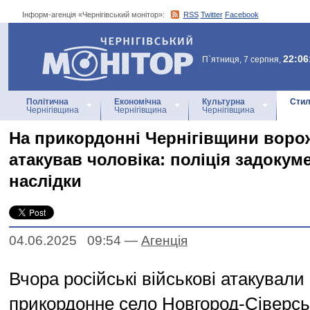
Інформ-агенція «Чернігівський монітор»:
RSS
Twitter
Facebook
Інформ-агенція
«Чернігівський монітор»
22:06
П`ятниця, 7 серпня,
Політична
Економічна
Культурна
Стил
Чернігівщина
Чернігівщина
Чернігівщина
На прикордонні Чернігівщини воро
атакував чоловіка: поліція задокум
наслідки
04.06.2025 09:54
—
Агенцiя
Вчора російські військові атакували
прикордонне село Новгород-Сіверсь