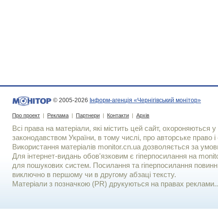
© 2005-2026
Інформ-агенція «Чернігівський монітор»
Про проект
|
Реклама
|
Партнери
|
Контакти
|
Архів
Всі права на матеріали, які містить цей сайт, охороняються у 
законодавством України, в тому числі, про авторське право і 
Використання матерiалiв monitor.cn.ua дозволяється за умов
Для iнтернет-видань обов'язковим є гiперпосилання на monito
для пошукових систем. Посилання та гіперпосилання повинні
виключно в першому чи в другому абзаці тексту.
Матеріали з позначкою (PR) друкуються на правах реклами..