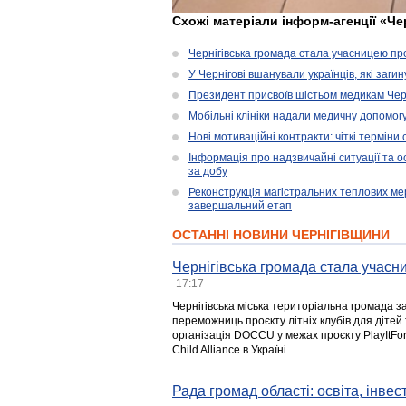
Схожі матеріали інформ-агенції «Че
Чернігівська громада стала учасницею проє
У Чернігові вшанували українців, які загин
Президент присвоїв шістьом медикам Чер
Мобільні клініки надали медичну допомог
Нові мотиваційні контракти: чіткі терміни
Інформація про надзвичайні ситуації та ос
за добу
Реконструкція магістральних теплових ме
завершальний етап
ОСТАННІ НОВИНИ ЧЕРНІГІВЩИНИ
Чернігівська громада стала учасни
17:17
Чернігівська міська територіальна громада з
переможниць проєкту літніх клубів для дітей 
організація DOCCU у межах проєкту PlayItFo
Child Alliance в Україні.
Рада громад області: освіта, інве