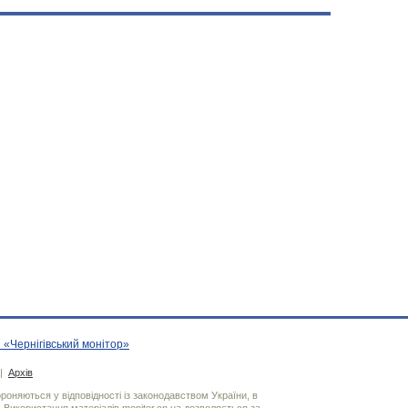
 «Чернігівський монітор»
|
Архів
хороняються у відповідності із законодавством України, в