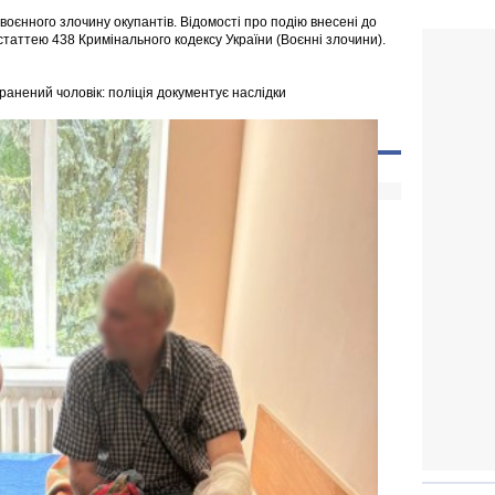
воєнного злочину окупантів. Відомості про подію внесені до
статтею 438 Кримінального кодексу України (Воєнні злочини).
і
оранений чоловік: поліція документує наслідки