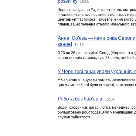
розвитку
16:55
Чергове засідання Ради територіальних гром
– низка питань, що постійно в полі зору й на
центрів життєстійкості, забезпечення внутр
планів, забезпечення сталого мобільного зв’я
Анна Юр'єва — чемпіонка Європи 
каное!
16:13
З 23 до 26 липня в місті Сегед (Угорщина) в
серед юніорів та молоді до 23 років, який з
У Чернігові вшанували українців, я
У Чернігові вшанували пам’ять Захисників т
цивільних осіб, які були страчені, закатовані
Робота без бар’єрів
15:14
Водій, охоронник, вагар, логіст, менеджер, 
облаштовано роботодавцями Чернігівщини дл
служби зайнятості.