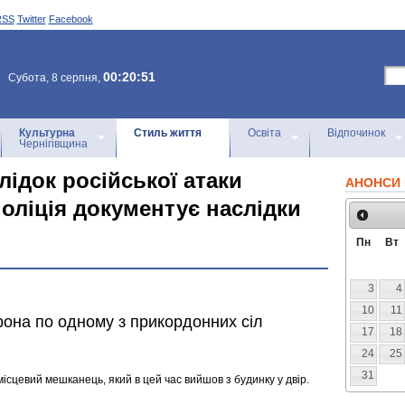
RSS
Twitter
Facebook
00:20:51
Субота, 8 серпня,
Культурна
Стиль життя
Освіта
Відпочинок
Чернігівщина
лідок російської атаки
АНОНСИ 
оліція документує наслідки
Пн
Вт
3
4
10
11
рона по одному з прикордонних сіл
17
18
24
25
31
ісцевий мешканець, який в цей час вийшов з будинку у двір.