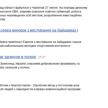
ад області відбулося у Чернігові 27 липня. На порядку денному
 контролі ОВА, зокрема освоєння освітніх субвенцій, робота
ішньо переміщених осіб житлом, розроблення інвестиційних
зку.
серед юніорок з веслування на байдарках і
ідбувся чемпіонат Європи з веслування на байдарках і каное
ібрав найсильніших молодих спортсменів континенту.
кі загинули в полоні
15:37
а Захисниць України, учасників добровольчих формувань та
 або загинули у полоні.
робітник з благоусторою– 10робочих місць у поточному році
я людей з інвалідністю в межах компенсаційної програми