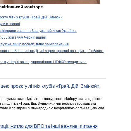
рнігівський монітор»
кту літніх клубів «Грай. Дій. Змінюй»
ули в полоні
нігівщини звання «Заслужений лікар України»
у 655 жителям Чернігівщини
 служби, вибір посади, гідне забезпечення
новні небезпечні події, які зареєстровані на території області
реж у Чернігові під управлінням НЕФКО виходить на
цею проєкту літніх клубів «Грай. Дій. Змінюй»
а результатами відкритого конкурсного відбору стала однією з
та підлітків «Грай. Дій. Змінюй», який реалізує громадська
rward у співпраці з міжнародною неурядовою організацією War
стиції, житло для ВПО та інші важливі питання