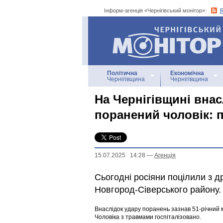
Інформ-агенція «Чернігівський монітор»:
Інформ-агенція
«Чернігівський монітор»
Політична
Економічна
Чернігівщина
Чернігівщина
На Чернігівщині внас
поранений чоловік: п
15.07.2025 14:28
—
Агенцiя
Сьогодні росіяни поцілили з д
Новгород-Сіверського району.
Внаслідок удару поранень зазнав 51-річний м
Чоловіка з травмами госпіталізовано.