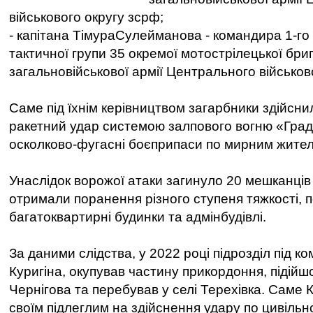
військового округу зсрф;
- капітана ТімураСулейманова - командира 1-го
тактичної групи 35 окремої мотострілецької бри
загальновійськової армії Центрального військов
Саме під їхнім керівництвом загарбники здійсн
ракетний удар системою залпового вогню «Град
осколково-фугасні боєприпаси по мирним жите
Унаслідок ворожої атаки загинуло 20 мешканців 
отримали поранення різного ступеня тяжкості,
багатоквартирні будинки та адмінбудівлі.
За даними слідства, у 2022 році підрозділ під 
Куригіна, окупував частину прикордоння, підійш
Чернігова та перебував у селі Терехівка. Саме К
своїм підлеглим на здійснення удару по цивільно