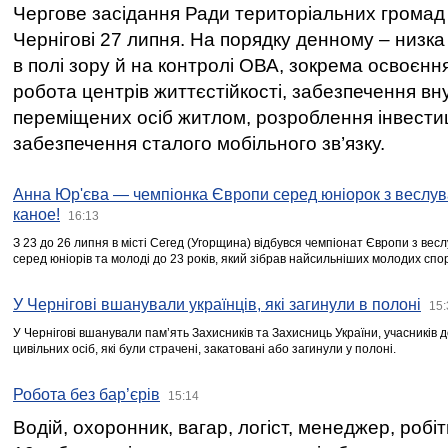
Чергове засідання Ради територіальних громад 
Чернігові 27 липня. На порядку денному – низка
в полі зору й на контролі ОВА, зокрема освоєння
робота центрів життєстійкості, забезпечення вн
переміщених осіб житлом, розроблення інвестиц
забезпечення сталого мобільного зв’язку.
Анна Юр'єва — чемпіонка Європи серед юніорок з веслув
каное!
16:13
З 23 до 26 липня в місті Сегед (Угорщина) відбувся чемпіонат Європи з вес
серед юніорів та молоді до 23 років, який зібрав найсильніших молодих спо
У Чернігові вшанували українців, які загинули в полоні
15:
У Чернігові вшанували пам’ять Захисників та Захисниць України, учасників
цивільних осіб, які були страчені, закатовані або загинули у полоні.
Робота без бар’єрів
15:14
Водій, охоронник, вагар, логіст, менеджер, робі