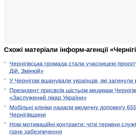
Схожі матеріали інформ-агенції «Черніг
Чернігівська громада стала учасницею проєкту 
Дій. Змінюй»
У Чернігові вшанували українців, які загинули 
Президент присвоїв шістьом медикам Чернігі
«Заслужений лікар України»
Мобільні клініки надали медичну допомогу 65
Чернігівщини
Нові мотиваційні контракти: чіткі терміни служ
гідне забезпечення