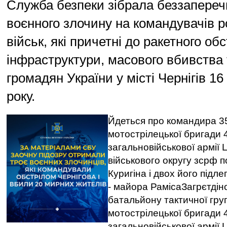
Служба безпеки зібрала беззапереч
воєнного злочину на командувачів р
військ, які причетні до ракетного об
інфраструктури, масового вбивства 
громадян України у місті Чернігів 1
року.
Йдеться про командира 3
мотострілецької бригади 
загальновійськової армії
військового округу зсрф 
Куригіна і двох його підле
- майора РамісаЗагрєтдін
батальйону тактичної гру
мотострілецької бригади 
загальновійськової армії