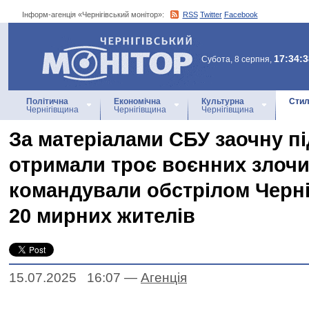
Інформ-агенція «Чернігівський монітор»:
RSS
Twitter
Facebook
Інформ-агенція
«Чернігівський монітор»
17:34:3
Субота, 8 серпня,
Політична
Економічна
Культурна
Стил
Чернігівщина
Чернігівщина
Чернігівщина
За матеріалами СБУ заочну п
отримали троє воєнних злочин
командували обстрілом Черні
20 мирних жителів
15.07.2025 16:07
—
Агенцiя