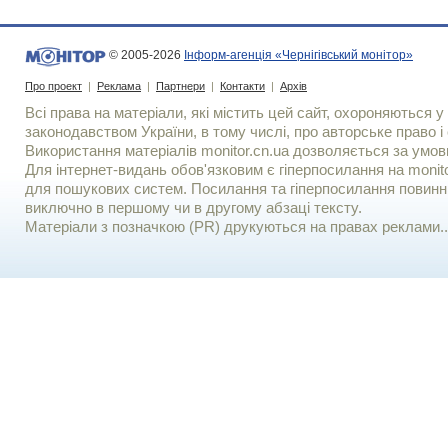
© 2005-2026
Інформ-агенція «Чернігівський монітор»
Про проект
|
Реклама
|
Партнери
|
Контакти
|
Архів
Всі права на матеріали, які містить цей сайт, охороняються у 
законодавством України, в тому числі, про авторське право і 
Використання матерiалiв monitor.cn.ua дозволяється за умов
Для iнтернет-видань обов'язковим є гiперпосилання на monito
для пошукових систем. Посилання та гіперпосилання повинні
виключно в першому чи в другому абзаці тексту.
Матеріали з позначкою (PR) друкуються на правах реклами..