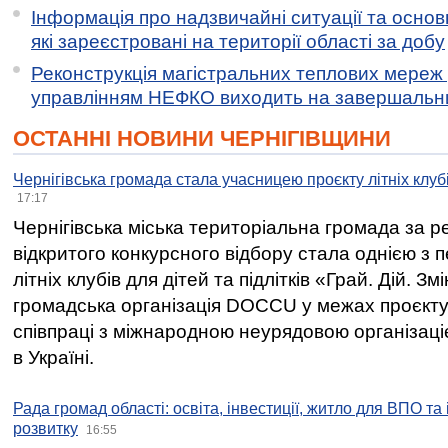
Інформація про надзвичайні ситуації та основн
які зареєстровані на території області за добу
Реконструкція магістральних теплових мереж у
управлінням НЕФКО виходить на завершальн
ОСТАННІ НОВИНИ ЧЕРНІГІВЩИНИ
Чернігівська громада стала учасницею проєкту літніх клуб
17:17
Чернігівська міська територіальна громада за 
відкритого конкурсного відбору стала однією з
літніх клубів для дітей та підлітків «Грай. Дій. З
громадська організація DOCCU у межах проєкту 
співпраці з міжнародною неурядовою організаціє
в Україні.
Рада громад області: освіта, інвестиції, житло для ВПО та
розвитку
16:55