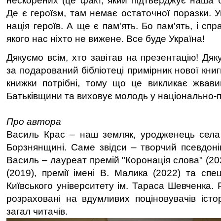
нескорених (це факт, який підтверджує наша ба
Де є героїзм, там немає остаточної поразки. У
нація героїв. А ще є пам'ять. Бо пам'ять, і спра
якого нас ніхто не вижене. Все буде Україна!
Дякуємо всім, хто завітав на презентацію! Дя
за подарований бібліотеці примірник нової книг
книжки потрібні, тому що це викликає жвавий
Батьківщини та виховує молодь у національно-п
Про автора
Василь Крас – наш земляк, уродженець села
Борзнянщині. Саме звідси – творчий псевдон
Василь – лауреат премій "Коронація слова" (20
(2019), премії імені В. Малика (2022) та спец
Київського університету ім. Тараса Шевченка.
розраховані на вдумливих поціновувачів істор
загал читачів.