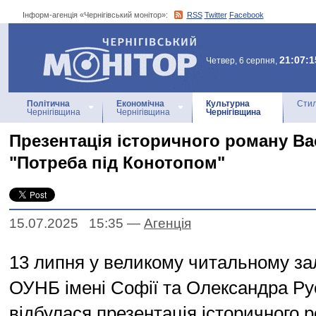
Інформ-агенція «Чернігівський монітор»:
RSS
Twitter
Facebook
Інформ-агенція
«Чернігівський монітор»
21:07:1
Четвер, 6 серпня,
Політична
Економічна
Культурна
Стил
Чернігівщина
Чернігівщина
Чернігівщина
Презентація історичного роману Ва
"Потреба під Конотопом"
15.07.2025 15:35
—
Агенцiя
13 липня у великому читальному зал
ОУНБ імені Софії та Олександра Р
відбулася презентація історичного 