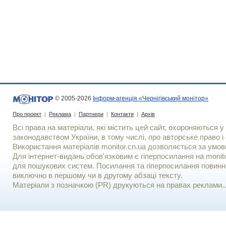
© 2005-2026
Інформ-агенція «Чернігівський монітор»
Про проект
|
Реклама
|
Партнери
|
Контакти
|
Архів
Всі права на матеріали, які містить цей сайт, охороняються у 
законодавством України, в тому числі, про авторське право і 
Використання матерiалiв monitor.cn.ua дозволяється за умов
Для iнтернет-видань обов'язковим є гiперпосилання на monito
для пошукових систем. Посилання та гіперпосилання повинні
виключно в першому чи в другому абзаці тексту.
Матеріали з позначкою (PR) друкуються на правах реклами..