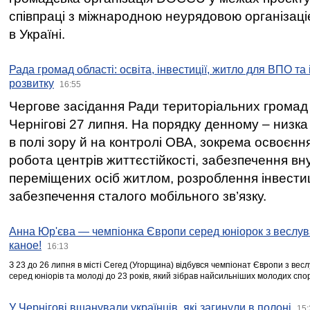
співпраці з міжнародною неурядовою організаціє
в Україні.
Рада громад області: освіта, інвестиції, житло для ВПО та
розвитку
16:55
Чергове засідання Ради територіальних громад 
Чернігові 27 липня. На порядку денному – низка
в полі зору й на контролі ОВА, зокрема освоєння
робота центрів життєстійкості, забезпечення вн
переміщених осіб житлом, розроблення інвестиц
забезпечення сталого мобільного зв’язку.
Анна Юр'єва — чемпіонка Європи серед юніорок з веслув
каное!
16:13
З 23 до 26 липня в місті Сегед (Угорщина) відбувся чемпіонат Європи з вес
серед юніорів та молоді до 23 років, який зібрав найсильніших молодих спо
У Чернігові вшанували українців, які загинули в полоні
15: