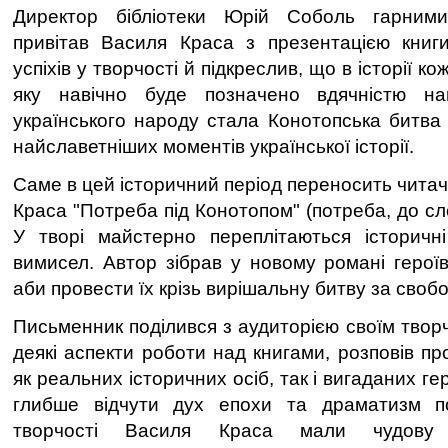
Директор бібліотеки Юрій Соболь гарни
привітав Василя Краса з презентацією книги
успіхів у творчості й підкреслив, що в історії ко
яку навічно буде позначено вдячністю на
українського народу стала Конотопська битва 
найславетніших моментів української історії.
Саме в цей історичний період переносить читач
Краса "Потреба під Конотопом" (потреба, до сло
У творі майстерно переплітаються історичн
вимисел. Автор зібрав у новому романі героїв
аби провести їх крізь вирішальну битву за свобо
Письменник поділився з аудиторією своїм твор
деякі аспекти роботи над книгами, розповів пр
як реальних історичних осіб, так і вигаданих ге
глибше відчути дух епохи та драматизм п
творчості Василя Краса мали чудову 