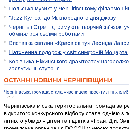
Польська музика у Чернігівському філармоній
“Jazz-Куліса” до Міжнародного дня джазу
Чернігів і Огре підтримують творчий зв’язок: у
обмінялися своїми роботами
Виставка світлин «Краса світу» Леоніда Лавр
Натхненна подорож у світ симфоній Моцарта
Керівника Ніжинського драмтеатру нагородж
заслуги» ІІІ ступеня
ОСТАННІ НОВИНИ ЧЕРНІГІВЩИНИ
Чернігівська громада стала учасницею проєкту літніх клуб
17:17
Чернігівська міська територіальна громада за 
відкритого конкурсного відбору стала однією з
літніх клубів для дітей та підлітків «Грай. Дій. З
громадська організація DOCCU у межах проєкту 