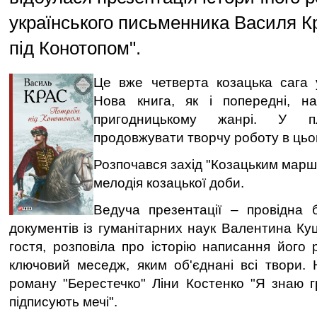
українського письменника Василя К
під Конотопом".
Це вже четверта козацька сага у
Нова книга, як і попередні, на
пригодницькому жанрі. У 
продовжувати творчу роботу в цьо
Розпочався захід "Козацьким марш
мелодія козацької доби.
Ведуча презентації – провідна бі
документів із гуманітарних наук Валентина Ку
гостя, розповіла про історію написання його 
ключовий меседж, яким об'єднані всі твори.
роману "Берестечко" Ліни Костенко "Я знаю г
підписують мечі".