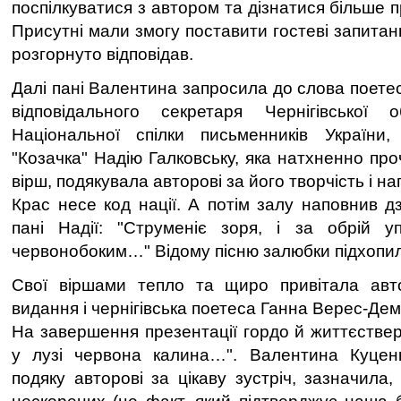
поспілкуватися з автором та дізнатися більше п
Присутні мали змогу поставити гостеві запитанн
розгорнуто відповідав.
Далі пані Валентина запросила до слова поетесу
відповідального секретаря Чернігівської об
Національної спілки письменників України, 
"Козачка" Надію Галковську, яка натхненно пр
вірш, подякувала авторові за його творчість і 
Крас несе код нації. А потім залу наповнив д
пані Надії: "Струменіє зоря, і за обрій у
червонобоким…" Відому пісню залюбки підхопили
Свої віршами тепло та щиро привітала авт
видання і чернігівська поетеса Ганна Верес-Де
На завершення презентації гордо й життєстве
у лузі червона калина…". Валентина Куце
подяку авторові за цікаву зустріч, зазначила,