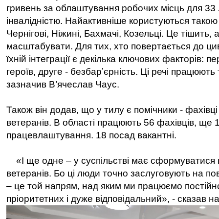
гривень за облаштування робочих місць для 33
інвалідністю. Найактивніше користуються такою
Чернігові, Ніжині, Бахмачі, Козельці. Це тішить, 
масштабувати. Для тих, хто повертається до цив
їхній інтеграції є декілька ключових факторів: пе
героїв, друге - безбарʼєрність. Ці речі працюють 
зазначив В’ячеслав Чаус.
Також він додав, що у тилу є помічники - фахівці
ветеранів. В області працюють 56 фахівців, ще 1
працевлаштування. 18 посад вакантні.
«І ще одне – у суспільстві має сформуватися 
ветеранів. Бо ці люди точно заслуговують на пов
– це той напрям, над яким ми працюємо постійно
пріоритетних і дуже відповідальний», - сказав 