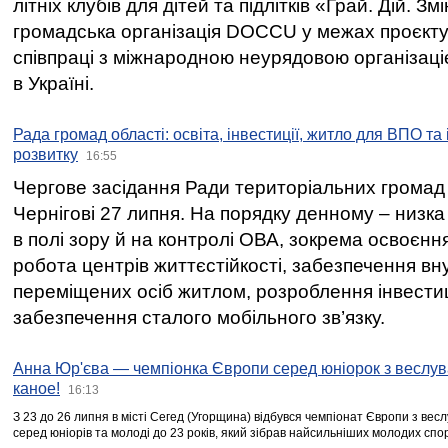
літніх клубів для дітей та підлітків «Грай. Дій. З
громадська організація DOCCU у межах проєкту 
співпраці з міжнародною неурядовою організаціє
в Україні.
Рада громад області: освіта, інвестиції, житло для ВПО та
розвитку
16:55
Чергове засідання Ради територіальних громад 
Чернігові 27 липня. На порядку денному – низка
в полі зору й на контролі ОВА, зокрема освоєння
робота центрів життєстійкості, забезпечення вн
переміщених осіб житлом, розроблення інвестиц
забезпечення сталого мобільного зв’язку.
Анна Юр'єва — чемпіонка Європи серед юніорок з веслув
каное!
16:13
З 23 до 26 липня в місті Сегед (Угорщина) відбувся чемпіонат Європи з вес
серед юніорів та молоді до 23 років, який зібрав найсильніших молодих спо