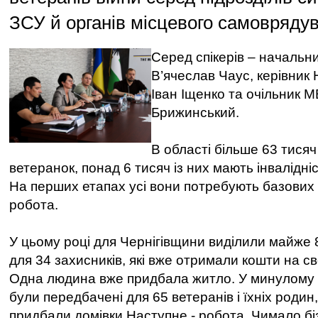
ЗСУ й органів місцевого самовряду
Серед спікерів – начальни
В’ячеслав Чаус, керівник 
Іван Іщенко та очільник 
Брижинський.
В області більше 63 тисяч 
ветеранок, понад 6 тисяч із них мають інвалідніс
На перших етапах усі вони потребують базових 
робота.
У цьому році для Чернігівщини виділили майже 
для 34 захисників, які вже отримали кошти на с
Одна людина вже придбала житло. У минулому р
були передбачені для 65 ветеранів і їхніх родин,
придбали домівки.Наступне - робота. Чимало бі