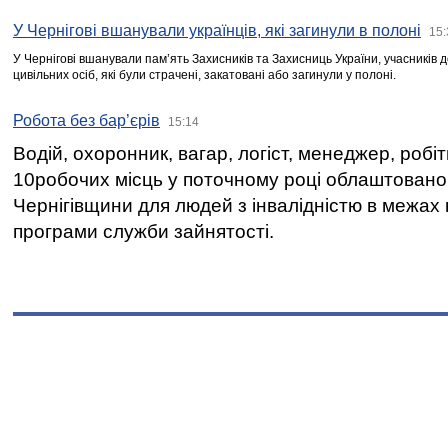
У Чернігові вшанували українців, які загинули в полоні
15:
У Чернігові вшанували пам’ять Захисників та Захисниць України, учасників
цивільних осіб, які були страчені, закатовані або загинули у полоні.
Робота без бар’єрів
15:14
Водій, охоронник, вагар, логіст, менеджер, робі
10робочих місць у поточному році облаштован
Чернігівщини для людей з інвалідністю в межах
програми служби зайнятості.