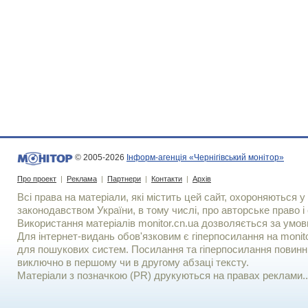
© 2005-2026
Інформ-агенція «Чернігівський монітор»
Про проект
|
Реклама
|
Партнери
|
Контакти
|
Архів
Всі права на матеріали, які містить цей сайт, охороняються у 
законодавством України, в тому числі, про авторське право і 
Використання матерiалiв monitor.cn.ua дозволяється за умов
Для iнтернет-видань обов'язковим є гiперпосилання на monito
для пошукових систем. Посилання та гіперпосилання повинні
виключно в першому чи в другому абзаці тексту.
Матеріали з позначкою (PR) друкуються на правах реклами..