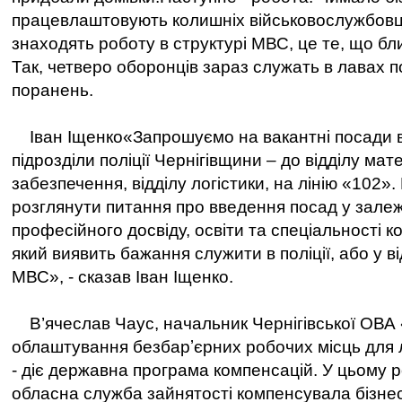
працевлаштовують колишніх військовослужбовців
знаходять роботу в структурі МВС, це те, що бл
Так, четверо оборонців зараз служать в лавах пол
поранень.
Іван Іщенко«Запрошуємо на вакантні посади в
підрозділи поліції Чернігівщини – до відділу мат
забезпечення, відділу логістики, на лінію «102».
розглянути питання про введення посад у залеж
професійного досвіду, освіти та спеціальності к
який виявить бажання служити в поліції, або у 
МВС», - сказав Іван Іщенко.
В’ячеслав Чаус, начальник Чернігівської ОВА
облаштування безбарʼєрних робочих місць для л
- діє державна програма компенсацій. У цьому р
обласна служба зайнятості компенсувала бізнес