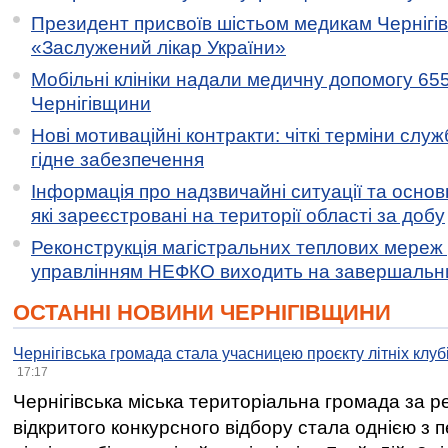
Президент присвоїв шістьом медикам Чернігі
«Заслужений лікар України»
Мобільні клініки надали медичну допомогу 65
Чернігівщини
Нові мотиваційні контракти: чіткі терміни служ
гідне забезпечення
Інформація про надзвичайні ситуації та основн
які зареєстровані на території області за добу
Реконструкція магістральних теплових мереж у
управлінням НЕФКО виходить на завершальн
ОСТАННІ НОВИНИ ЧЕРНІГІВЩИНИ
Чернігівська громада стала учасницею проєкту літніх клуб
17:17
Чернігівська міська територіальна громада за 
відкритого конкурсного відбору стала однією з