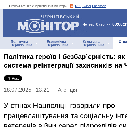
Інформ-агенція «Чернігівський монітор»:
RSS
Twitter
Facebook
Інформ-агенція
«Чернігівський монітор»
09:00:1
Четвер, 6 серпня,
Політична
Економічна
Культурна
Стил
Чернігівщина
Чернігівщина
Чернігівщина
Політика героїв і безбар’єрність: я
система реінтеграції захисників на 
18.07.2025 13:21
—
Агенцiя
У стінах Нацполіції говорили про
працевлаштування та соціальну інт
ветеранів війни серед підрозділів 