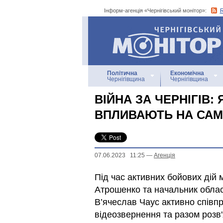
Інформ-агенція «Чернігівський монітор»:
Інформ-агенція
«Чернігівський монітор»
Політична
Економічна
Чернігівщина
Чернігівщина
ВІЙНА ЗА ЧЕРНІГІВ:
ВПЛИВАЮТЬ НА САМ
07.06.2023 11:25
—
Агенцiя
Під час активних бойових дій
Атрошенко та начальник обласн
В’ячеслав Чаус активно співп
відеозвернення та разом розв'