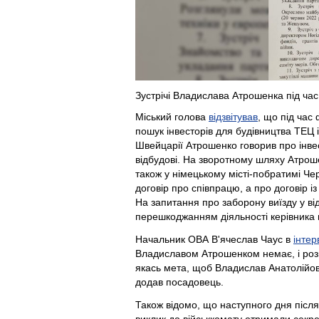
Зустрічі Владислава Атрошенка під час
Міський голова
відзвітував
, що під час
пошук інвесторів для будівництва ТЕЦ і
Швейцарії Атрошенко говорив про інвес
відбудові. На зворотному шляху Атрош
також у німецькому місті-побратимі Че
договір про співпрацю, а про договір 
На запитання про заборону виїзду у ві
перешкоджанням діяльності керівника
Начальник ОВА В'ячеслав Чаус в
інтер
Владиславом Атрошенком немає, і роз
якась мета, щоб Владислав Анатолійович
додав посадовець.
Також відомо, що наступного дня після 
виклик до військкомату отримали секре