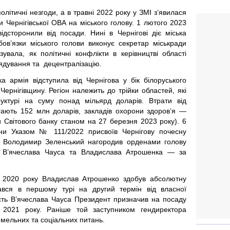
олітичні незгоди, а в травні 2022 року у ЗМІ з’явилася
и Чернігівської ОВА на міського голову. 1 лютого 2023
дсторонили від посади. Нині в Чернігові діє міська
обов’язки міського голови виконує секретар міськради
вала, як політичні конфлікти в керівництві області
ядування та децентралізацію.
а армія відступила від Чернігова у бік білоруського
ернігівщину. Регіон належить до трійки областей, які
руктурі на суму понад мільярд доларів. Втрати від
гають 152 млн доларів, закладів охорони здоров’я —
 Світового банку станом на 27 березня 2023 року). 6
ни Указом № 111/2022 присвоїв Чернігову почесну
кож Володимир Зеленський нагородив орденами голову
 — В’ячеслава Чауса та Владислава Атрошенка — за
 2020 року Владислав Атрошенко здобув абсолютну
рався в першому турі на другий термін від власної
мість В’ячеслава Чауса Президент призначив на посаду
 2021 року. Раніше той заступником гендиректора
емельних та соціальних питань.