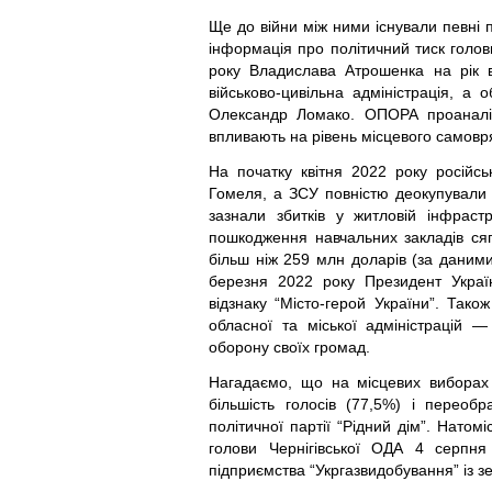
Ще до війни між ними існували певні п
інформація про політичний тиск голов
року Владислава Атрошенка на рік ві
військово-цивільна адміністрація, а 
Олександр Ломако. ОПОРА проаналізу
впливають на рівень місцевого самовр
На початку квітня 2022 року російськ
Гомеля, а ЗСУ повністю деокупували Ч
зазнали збитків у житловій інфраст
пошкодження навчальних закладів ся
більш ніж 259 млн доларів (за даними
березня 2022 року Президент Украї
відзнаку “Місто-герой України”. Та
обласної та міської адміністрацій
оборону своїх громад.
Нагадаємо, що на місцевих виборах
більшість голосів (77,5%) і переоб
політичної партії “Рідний дім”. Нато
голови Чернігівської ОДА 4 серпня
підприємства “Укргазвидобування” із з