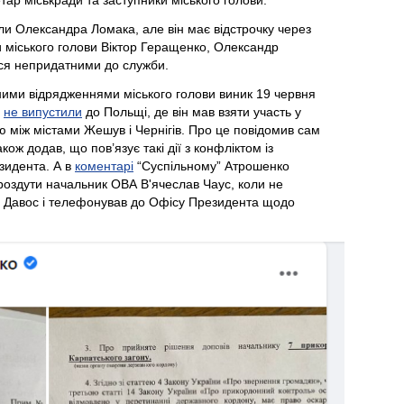
ли Олександра Ломака, але він має відстрочку через
ки міського голови Віктор Геращенко, Олександр
ся непридатними до служби.
дними відрядженнями міського голови виник 19 червня
а
не випустили
до Польщі, де він мав взяти участь у
 між містами Жешув і Чернігів. Про це повідомив сам
також додав, що пов’язує такі дії з конфліктом із
зидента. А в
коментарі
“Суспільному” Атрошенко
роздути начальник ОВА В'ячеслав Чаус, коли не
в Давос і телефонував до Офісу Президента щодо