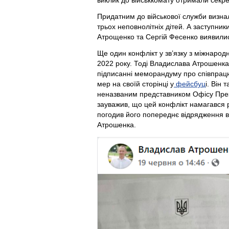
Придатним до військової служби визна
трьох неповнолітніх дітей. А заступни
Атрощенко та Сергій Фесенко виявили
Ще один конфлікт у зв’язку з міжнаро
2022 року. Тоді Владислава Атрошенк
підписанні меморандуму про співпрацю
мер на своїй сторінці у
фейсбуц
і. Він 
неназваним представником Офісу Пре
зауважив, що цей конфлікт намагався 
погодив його попереднє відрядження 
Атрошенка.