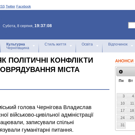
RSS
Twitter
Facebook
19:37:08
Субота, 8 серпня,
Культурна
Стиль життя
Освіта
Відпочинок
Чернігівщина
 ЯК ПОЛІТИЧНІ КОНФЛІКТИ
АНОНСИ 
ОВРЯДУВАННЯ МІСТА
Пн
Вт
3
4
10
11
 міський голова Чернігова Владислав
17
18
ої військово-цивільної адміністрації
24
25
рацювали, записували спільні
31
язували гуманітарні питання.