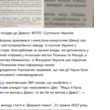
 поїздки до Давосу. ФОТО: Суспільне Чернігів
 форуму домовився з міністром енергетики Швеції про
 сміттєпереробного заводу. Із послом України у
торів, благодійників та органи влади, які допоможуть у
енко побував у польських містах Познань та Жешув, а
рнігова Меммінгені. Із Жешувом Чернігів уже підписав
із Познанем поки інформації немає.
дрядження Атрошенко зауважив, що такі дії Чауса були
 місцевого самоврядування.
в’ю
чернігівським ЗМІ сказав, що конфлікту з
повів анекдот про невловимого Джо. “Якщо б була
 не виїхав у Давос, то він би не виїхав у Давос”, —
виходу статті в “Дзеркалі тижня”, 21 травня 2022 року,
тар міськради та заступники міського голови.