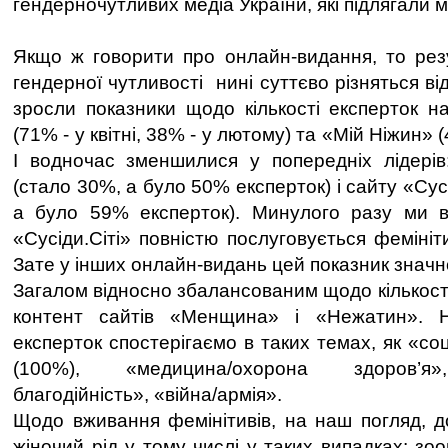
гендерночутливих медіа України, які підлягали мо
Якщо ж говорити про онлайн-видання, то рез
гендерної чутливості нині суттєво різняться ві
зросли показники щодо кількості експерток 
(71% - у квітні, 38% - у лютому) та «Мій Ніжин» 
І водночас зменшилися у попередніх лідері
(стало 30%, а було 50% експерток) і сайту «Сус
а було 59% експерток). Минулого разу ми в
«Сусіди.Сіті» повністю послуговується феміні
Зате у інших онлайн-видань цей показник значно
Загалом відносно збалансованим щодо кількості 
контент сайтів «Менщина» і «Нежатин». Н
експерток спостерігаємо в таких темах, як «со
(100%), «медицина/охорона здоров’я»
благодійність», «війна/армія».
Щодо вживання фемінітивів, на наш погляд, д
жіночий рід у тому числі у таких випадках: зо