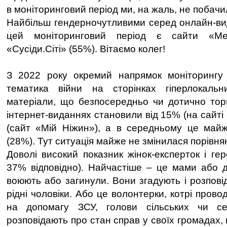
в моніторинговий період ми, на жаль, не побачи
Найбільш гендерночутливими серед онлайн-ви
цей моніторинговий період є сайти «М
«Сусіди.Сіті» (55%). Вітаємо колег!
З 2022 року окремий напрямок моніторингу 
тематика війни на сторінках гіперлокальн
матеріали, що безпосередньо чи дотично торк
інтернет-виданнях становили від 15% (на сайт
(сайт «Мій Ніжин»), а в середньому це майж
(28%). Тут ситуація майже не змінилася порівня
Доволі високий показник жінок-експерток і геро
37% відповідно). Найчастіше – це мами або др
воюють або загинули. Вони згадують і розпові
рідні чоловіки. Або це волонтерки, котрі провод
на допомагу ЗСУ, голови сільських чи се
розповідають про стан справ у своїх громадах, 