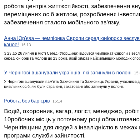
робота центрів життєстійкості, забезпечення вн
переміщених осіб житлом, розроблення інвестиц
забезпечення сталого мобільного зв’язку.
Анна Юр'єва — чемпіонка Європи серед юніорок з веслув
каное!
16:13
З 23 до 26 липня в місті Сегед (Угорщина) відбувся чемпіонат Європи з вес
серед юніорів та молоді до 23 років, який зібрав найсильніших молодих спо
У Чернігові вшанували українців, які загинули в полоні
15:
У Чернігові вшанували пам’ять Захисників та Захисниць України, учасників
цивільних осіб, які були страчені, закатовані або загинули у полоні.
Робота без бар’єрів
15:14
Водій, охоронник, вагар, логіст, менеджер, робі
10робочих місць у поточному році облаштован
Чернігівщини для людей з інвалідністю в межах
програми служби зайнятості.