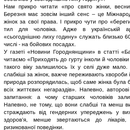
Нам прикро читати «про свято жінки, весн
Березня має зовсім інший сенс – це Міжнаро
жінок за свої права. І прикро чути про «бере
тил для чоловіка. Адже в українській ар
«сьогоднішню лиху годину» служать близько 60
числі - на бойових посадах.
У газеті «Новини Городнянщини» в статті «Б
читаємо «Приходять до гурту інколи й чоловіки 
такого віку залишилось їх у селі дуже мало
слабкіші за жінок, важче переживають хвороби і
природа розпорядилась, щоб саме жінка була 
всіх життєвих негараздів». Напевно, авторов
запитання: а чому старших чоловіків зал
Напевно, не тому, що вони слабші та менш ви
страждають від гендерних упереджень у ви
здоров’я, менше звертаються до лікарів,
ризикованої поведінки.