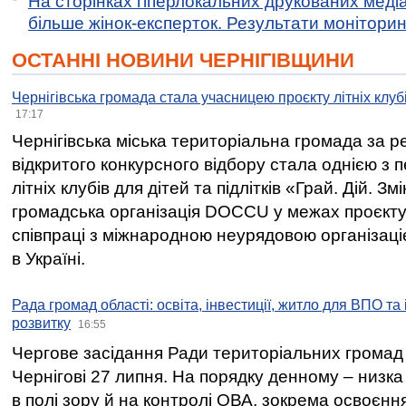
На сторінках гіперлокальних друкованих меді
більше жінок-експерток. Результати моніторин
ОСТАННІ НОВИНИ ЧЕРНІГІВЩИНИ
Чернігівська громада стала учасницею проєкту літніх клуб
17:17
Чернігівська міська територіальна громада за 
відкритого конкурсного відбору стала однією з
літніх клубів для дітей та підлітків «Грай. Дій. З
громадська організація DOCCU у межах проєкту 
співпраці з міжнародною неурядовою організаціє
в Україні.
Рада громад області: освіта, інвестиції, житло для ВПО та
розвитку
16:55
Чергове засідання Ради територіальних громад 
Чернігові 27 липня. На порядку денному – низка
в полі зору й на контролі ОВА, зокрема освоєння