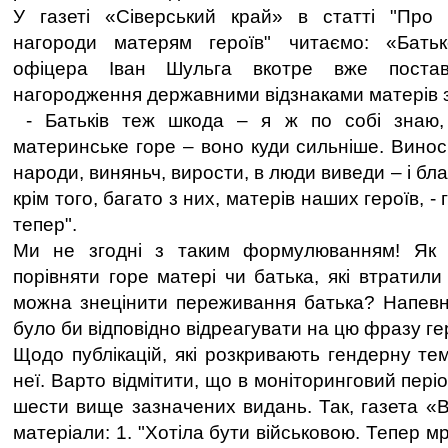
У газеті «Сіверський край» в статті "Про 
нагороди матерям героїв" читаємо: «Батьк
офіцера Іван Шульга вкотре вже поста
нагородження державними відзнаками матерів з
- Батьків теж шкода – я ж по собі знаю,
материнське горе – воно куди сильніше. Виноси
народи, виняньч, вирости, в люди виведи – і бл
крім того, багато з них, матерів наших героїв, - 
тепер".
Ми не згодні з таким формулюванням! Як 
порівняти горе матері чи батька, які втратили
можна знецінити переживання батька? Напевн
було би відповідно відреагувати на цю фразу ге
Щодо публікацій, які розкривають гендерну те
неї. Варто відмітити, що в моніторинговий періо
шести вище зазначених видань. Так, газета «В
матеріали: 1. "Хотіла бути військовою. Тепер м