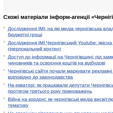
Схожі матеріали інформ-агенції «Черніг
Дослідження ІМІ: на які медіа чернігівська вл
бюджетні гроші
Дослідження ІМІ Чернігівський Youtube: якісна
гіперлокальний контент
Доступ до інформації на Чернігівщині: під за
чиновників та освоєння коштів на відбудові
Чернігівські сайти почали маркувати рекламні
відповідно до законодавства
На екваторі: як працювали депутати Чернігівсь
протягом третього року повноважень
Війна на кордоні: як чернігівські медіа висвіт
тематику