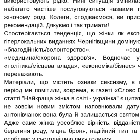
використовують рідко. Нині ситуація змінила
набагато частіше послуговуються назвами 
жіночому роді. Колеги, сподіваємося, ви пр
рекомендацій. Дякуємо і так тримати!
Спостерігається тенденція, що жінки як екс
гіперлокальних виданнях Чернігівщини доміную
«благодійність/волонтерство», «соцпол
«медицина/охорона здоров’я». Водночас 
«політика/місцева влада», «економіка/бізнес» 
переважають.
Матеріали, що містить ознаки сексизму, в 
період ми помітили, зокрема, в газеті «Слово
статті "Найкраща жінка в світі - українка" є цит
не зовсім новим змістом наповнювали дат
антонівчанок вона була й залишається святом 
Адже саме жінка уособлює вірність, відданіс
берегиня роду, міцна броня, надійний тил та 
особливо у сьогоднішню лиху годину».