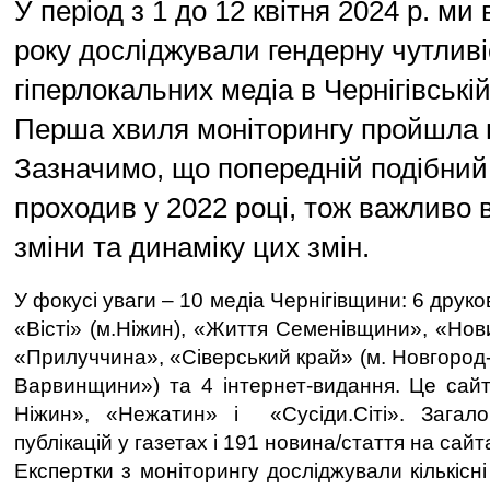
У період з 1 до 12 квітня 2024 р. ми
року досліджували гендерну чутливі
гіперлокальних медіа в Чернігівській
Перша хвиля моніторингу пройшла 
Зазначимо, що попередній подібний
проходив у 2022 році, тож важливо 
зміни та динаміку цих змін.
У фокусі уваги – 10 медіа Чернігівщини: 6 друк
«Вісті» (м.Ніжин), «Життя Семенівщини», «Но
«Прилуччина», «Сіверський край» (м. Новгород
Варвинщини») та 4 інтернет-видання. Це сай
Ніжин», «Нежатин» і «Сусіди.Сіті». Загал
публікацій у газетах і 191 новина/стаття на сайт
Експертки з моніторингу досліджували кількісні