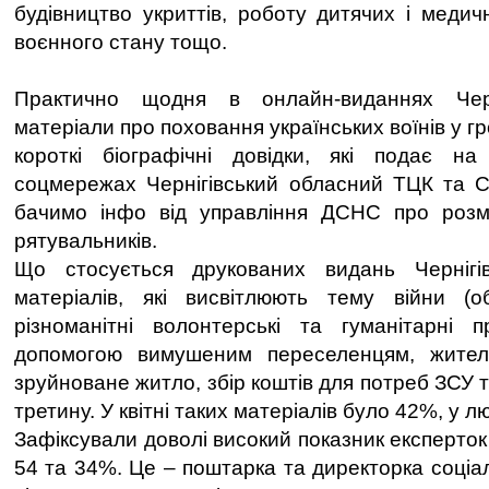
будівництво укриттів, роботу дитячих і медич
воєнного стану тощо.
Практично щодня в онлайн-виданнях Чер
матеріали про поховання українських воїнів у г
короткі біографічні довідки, які подає на
соцмережах Чернігівський обласний ТЦК та С
бачимо інфо від управління ДСНС про розм
рятувальників.
Що стосується друкованих видань Чернігів
матеріалів, які висвітлюють тему війни (об
різноманітні волонтерські та гуманітарні п
допомогою вимушеним переселенцям, жител
зруйноване житло, збір коштів для потреб ЗСУ 
третину. У квітні таких матеріалів було 42%, у л
Зафіксували доволі високий показник експерток і
54 та 34%. Це – поштарка та директорка соціа