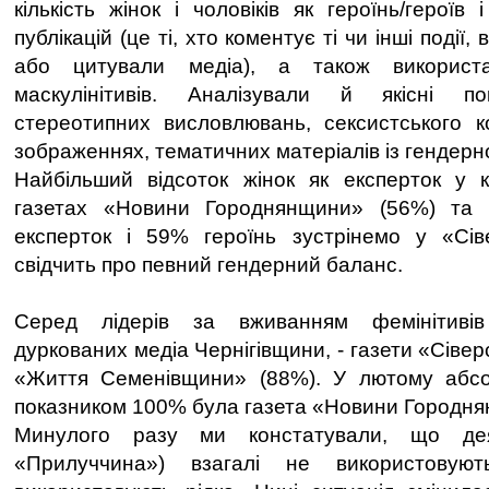
кількість жінок і чоловіків як героїнь/героїв 
публікацій (це ті, хто коментує ті чи інші події,
або цитували медіа), а також використа
маскулінітивів. Аналізували й якісні по
стереотипних висловлювань, сексистського к
зображеннях, тематичних матеріалів із гендерн
Найбільший відсоток жінок як експерток у к
газетах «Новини Городнянщини» (56%) та 
експерток і 59% героїнь зустрінемо у «Сів
свідчить про певний гендерний баланс.
Серед лідерів за вживанням фемінітивів
дуркованих медіа Чернігівщини, - газети «Сівер
«Життя Семенівщини» (88%). У лютому абс
показником 100% була газета «Новини Городн
Минулого разу ми констатували, що дея
«Прилуччина») взагалі не використовую