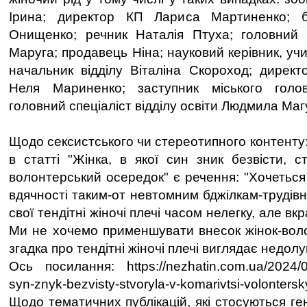
Ірина; директор КП Лариса Мартиненко; б
Онищенко; речник Наталія Птуха; головний 
Маруга; продавець Ніна; науковий керівник, у
начальник відділу Віталіна Скороход; директ
Неля Мариненко; заступник міського голо
головний спеціаліст відділу освіти Людмила Ма
Щодо сексистського чи стереотипного контенту
в статті "Жінка, в якої син зник безвісти, с
волонтерський осередок" є речення: "Хочеться
вдячності таким-от невтомним бджілкам-трудівн
свої тендітні жіночі плечі часом нелегку, але в
Ми не хочемо применшувати внесок жінок-воло
згадка про тендітні жіночі плечі виглядає недолу
Ось посилання: https://nezhatin.com.ua/2024/04
syn-znyk-bezvisty-stvoryla-v-komarivtsi-volontersk
Щодо тематичних публікацій, які стосуються ге