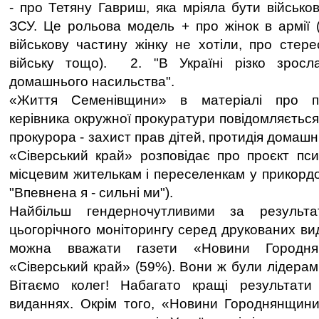
- про Тетяну Гавриш, яка мріяла бути військо
ЗСУ. Це рольова модель + про жінок в армії 
військову частину жінку не хотіли, про стер
війську тощо). 2. "В Україні різко зросла 
домашнього насильства".
«Життя Семенівщини» в матеріалі про п
керівника окружної прокуратури повідомляєтьс
прокурора - захист прав дітей, протидія домаш
«Сіверський край» розповідає про проєкт пси
місцевим жителькам і переселенкам у прикордо
"Впевнена я - сильні ми").
Найбільш гендерночутливими за результа
цьогорічного моніторингу серед друкованих ви
можна вважати газети «Новини Городн
«Сіверський край» (59%). Вони ж були лідерам
Вітаємо колег! Набагато кращі результат
виданнях. Окрім того, «Новини Городнянщини