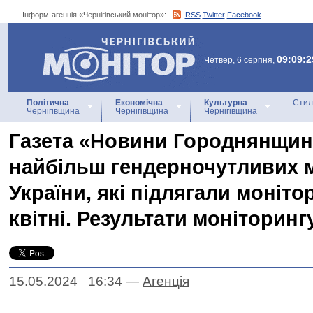
Інформ-агенція «Чернігівський монітор»:
RSS
Twitter
Facebook
Інформ-агенція
«Чернігівський монітор»
09:09:2
Четвер, 6 серпня,
Політична
Економічна
Культурна
Стил
Чернігівщина
Чернігівщина
Чернігівщина
Газета «Новини Городнянщини
найбільш гендерночутливих 
України, які підлягали моніто
квітні. Результати моніторинг
15.05.2024 16:34
—
Агенцiя