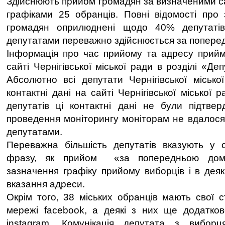
Здійснюють прийом громадян за визначеними 
графіками 25 обранців. Повні відомості про
громадян оприлюднені щодо 40% депутатів
депутатами переважно здійснюється за попере
Інформація про час прийому та адресу прийм
сайті Чернігівської міської ради в розділі «Де
Абсолютно всі депутати Чернігівської місько
контактні дані на сайті Чернігівської міської р
депутатів ці контактні дані не були підтве
проведення моніторингу моніторам не вдалося 
депутатами.
Переважна більшість депутатів вказують у с
фразу, як прийом «за попередньою домо
зазначення графіку прийому виборців і в деяк
вказання адреси.
Окрім того, 38 міських обранців мають свої с
мережі facebook, а деякі з них ще додатков
instagram. Комунікація депутата з вибор