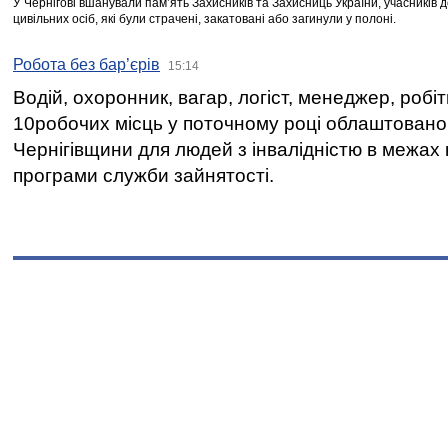
У Чернігові вшанували пам’ять Захисників та Захисниць України, учасників
цивільних осіб, які були страчені, закатовані або загинули у полоні.
Робота без бар’єрів
15:14
Водій, охоронник, вагар, логіст, менеджер, робі
10робочих місць у поточному році облаштован
Чернігівщини для людей з інвалідністю в межах
програми служби зайнятості.