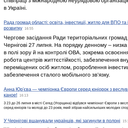
співпраці з міжнародною неурядовою організаціє
в Україні.
Рада громад області: освіта, інвестиції, житло для ВПО та
розвитку
16:55
Чергове засідання Ради територіальних громад 
Чернігові 27 липня. На порядку денному – низка
в полі зору й на контролі ОВА, зокрема освоєння
робота центрів життєстійкості, забезпечення вн
переміщених осіб житлом, розроблення інвестиц
забезпечення сталого мобільного зв’язку.
Анна Юр'єва — чемпіонка Європи серед юніорок з веслув
каное!
16:13
З 23 до 26 липня в місті Сегед (Угорщина) відбувся чемпіонат Європи з вес
серед юніорів та молоді до 23 років, який зібрав найсильніших молодих спо
У Чернігові вшанували українців, які загинули в полоні
15: