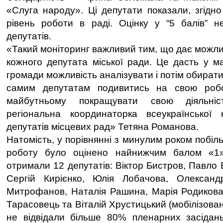
«Слуга народу». Ці депутати показали, згідно
рівень роботи в раді. Оцінку у “5 балів” 
депутатів.
«Такий моніторинг важливий тим, що дає можли
кожного депутата міської ради. Це дасть у 
громади можливість аналізувати і потім обирати
самим депутатам подивитись на свою робо
майбутньому покращувати свою діяльніс
регіональна координаторка всеукраїнської к
депутатів місцевих рад» Тетяна Романова.
Натомість, у порівнянні з минулим роком побіл
роботу було оцінено найнижчим балом «1
отримали 12 депутатів: Віктор Бистров, Павло
Сергій Кирієнко, Юлія Лобачова, Олексан
Митрофанов, Наталія Рашина, Марія Родикова,
Тарасовець та Віталій Хрустицький (мобілізован
не відвідали більше 80% пленарних засідань