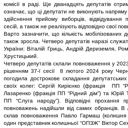
комісії в раді. Ще дванадцять депутатів отри
означає, що ці депутати не виконують напряму
здійснення прийому виборців, відвідування п
сесій, а також не реалізують відповідно свої по
Варто зазначити, що кількість мобілізованих д
також зросла. Четверо депутатів наразі служа
України: Віталій Гриць, Андрій Дериземля, Ром
Хрустицький.
Четверо депутатів склали повноваження у 2023
рішенням 37-ї сесії 8 лютого 2024 року Черні
погодила дострокове складання депутатських
своїх колег: Сергій Кирієнко (фракція ПП “Рі
Лазаренко (фракція ПП “Рідний дім”) та Юрій 
ПП “Слуга народу”). Відповідні прохання п
повноважень надійшли від самих обранців. В 
склав повноваження Павло Гармаш (колишня
один представник колишньої “ОПЗЖ” Віктор Сех