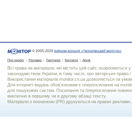
© 2005-2026
Інформ-агенція «Чернігівський монітор»
Про проект
|
Реклама
|
Партнери
|
Контакти
|
Архів
Всі права на матеріали, які містить цей сайт, охороняються у 
законодавством України, в тому числі, про авторське право і 
Використання матерiалiв monitor.cn.ua дозволяється за умов
Для iнтернет-видань обов'язковим є гiперпосилання на monito
для пошукових систем. Посилання та гіперпосилання повинні
виключно в першому чи в другому абзаці тексту.
Матеріали з позначкою (PR) друкуються на правах реклами..