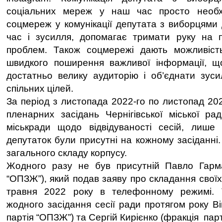
соціальних мереж у наш час просто необх
соцмереж у комунікації депутата з виборцями
час і зусилля, допомагає тримати руку на п
проблем. Також соцмережі дають можливіст
швидкого поширення важливої інформації, щ
достатньо велику аудиторію і об’єднати зус
спільних цілей.
За період з листопада 2022-го по листопад 20
пленарних засідань Чернігівської міської ра
міськради щодо відвідуваності сесій, лише 
депутаток були присутні на кожному засіданні
загального складу корпусу.
Жодного разу не був присутній Павло Гарм
“ОПЗЖ”), який подав заяву про складання своїх
травня 2022 року в телефонному режимі. 
жодного засідання сесії ради протягом року В
партія “ОПЗЖ”) та Сергій Кирієнко (фракція парті