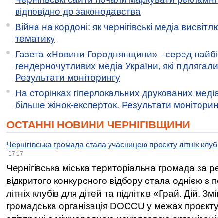
відповідно до законодавства
Війна на кордоні: як чернігівські медіа висвіт
тематику
Газета «Новини Городнянщини» - серед найб
гендерночутливих медіа України, які підлягали 
Результати моніторингу
На сторінках гіперлокальних друкованих меді
більше жінок-експерток. Результати моніторин
ОСТАННІ НОВИНИ ЧЕРНІГІВЩИНИ
Чернігівська громада стала учасницею проєкту літніх клуб
17:17
Чернігівська міська територіальна громада за 
відкритого конкурсного відбору стала однією з
літніх клубів для дітей та підлітків «Грай. Дій. З
громадська організація DOCCU у межах проєкту 