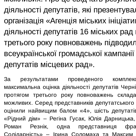
діяльності депутатів, які презентув
організація «Агенція міських ініціат
діяльності депутатів 16 міських рад
третього року повноважень підводи
всеукраїнської громадської кампанії
депутатів місцевих рад».
За результатами проведеного комплекс
максимальна оцінка діяльності депутатів Черніг
протягом третього року повноважень склада
можливих. Серед представників депутатського 
оцінили найвищим балом «4», шість депутатів
«Рідний дім» – Регіна Гусак, Юлія Дарницька
Роман Резнік, одна представниця фрак
Солідарність» – Ірина Соломаха та Максим 