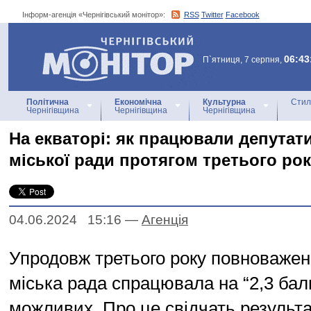
Інформ-агенція «Чернігівський монітор»:
RSS
Twitter
Facebook
Інформ-агенція
«Чернігівський монітор»
06:43
П`ятниця, 7 серпня,
Політична
Економічна
Культурна
Стил
Чернігівщина
Чернігівщина
Чернігівщина
На екваторі: як працювали депутати
міської ради протягом третього ро
04.06.2024 15:16
—
Агенцiя
Упродовж третього року повноважен
міська рада спрацювала на “2,3 бали
можливих. Про це свідчать результ