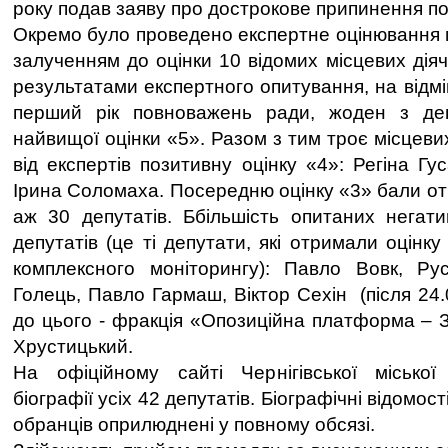
року подав заяву про дострокове припинення 
Окремо було проведено експертне оцінювання м
залученням до оцінки 10 відомих місцевих діячі
результатами експертного опитування, на відмін
перший рік повноважень ради, жоден з де
найвищої оцінки «5». Разом з тим троє місцев
від експертів позитивну оцінку «4»: Регіна Гус
Ірина Соломаха. Посередню оцінку «3» бали от
аж 30 депутатів. Ббільшість опитаних негат
депутатів (це ті депутати, які отримали оцінку
комплексного моніторингу): Павло Вовк, Рус
Голець, Павло Гармаш, Віктор Сехін (після 24.
до цього - фракція «Опозиційна платформа – З
Хрустицький.
На офіційному сайті Чернігівської місько
біографії усіх 42 депутатів. Біографічні відомо
обранців оприлюднені у повному обсязі.