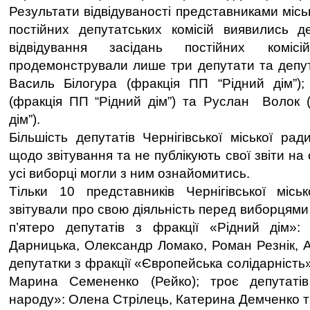
Результати відвідуваності представниками місь
постійних депутатських комісій виявились 
відвідування засідань постійних коміс
продемонстрували лише три депутати та депута
Василь Білогура (фракція ПП “Рідний дім”);
(фракція ПП “Рідний дім”) та Руслан Волок 
дім”).
Більшість депутатів Чернігівської міської ра
щодо звітування та не публікують свої звіти на
усі виборці могли з ним ознайомитись.
Тільки 10 представників Чернігівської місь
звітували про свою діяльність перед виборцями 
п’ятеро депутатів з фракції «Рідний дім»: 
Дарницька, Олександр Ломако, Роман Резнік, А
депутатки з фракції «Європейська солідарність
Марина Семененко (Рейко); троє депутаті
народу»: Олена Стрілець, Катерина Демченко 