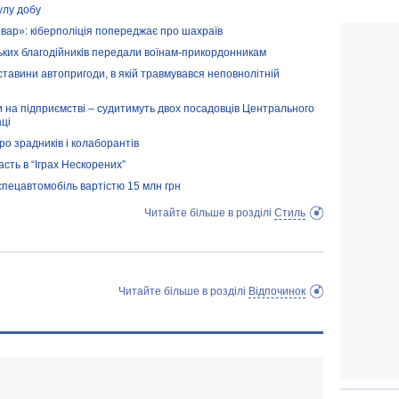
улу добу
вар»: кіберполіція попереджає про шахраїв
ьких благодійників передали воїнам-прикордонникам
ставини автопригоди, в якій травмувався неповнолітній
и на підприємстві – судитимуть двох посадовців Центрального
ці
ро зрадників і колаборантів
асть в “Іграх Нескорених”
спецавтомобіль вартістю 15 млн грн
Читайте більше в розділі
Стиль
Читайте більше в розділі
Відпочинок