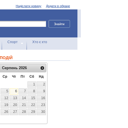
Надіслати новину
Додати в обране
Спорт
Хто є хто
ПОДІЙ
Серпень
2026
Ср
Чт
Пт
Сб
Нд
1
2
5
6
7
8
9
12
13
14
15
16
19
20
21
22
23
26
27
28
29
30