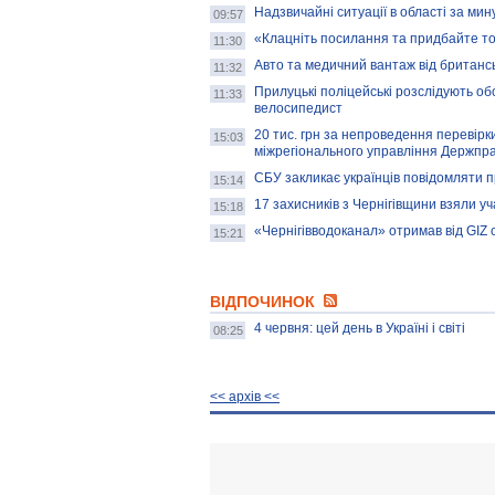
Надзвичайні ситуації в області за мин
09:57
«Клацніть посилання та придбайте то
11:30
Авто та медичний вантаж від британс
11:32
Прилуцькі поліцейські розслідують об
11:33
велосипедист
20 тис. грн за непроведення перевірк
15:03
міжрегіонального управління Держпра
СБУ закликає українців повідомляти п
15:14
17 захисників з Чернігівщини взяли уч
15:18
«Чернігівводоканал» отримав від GIZ 
15:21
ВІДПОЧИНОК
4 червня: цей день в Україні і світі
08:25
<< архiв <<