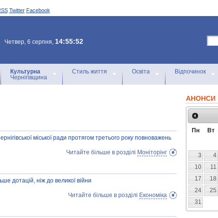
RSS
Twitter
Facebook
14:55:52
Четвер, 6 серпня,
Культурна
Стиль життя
Освіта
Відпочинок
Чернігівщина
АНОНСИ 
Пн
Вт
ернігівської міської ради протягом третього року повноважень
Читайте більше в розділі
Моніторінг
3
4
10
11
17
18
ше дотацій, ніж до великої війни
24
25
Читайте більше в розділі
Економіка
31