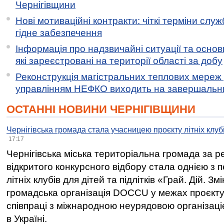
Чернігівщини
Нові мотиваційні контракти: чіткі терміни служ
гідне забезпечення
Інформація про надзвичайні ситуації та основн
які зареєстровані на території області за добу
Реконструкція магістральних теплових мереж у
управлінням НЕФКО виходить на завершальн
ОСТАННІ НОВИНИ ЧЕРНІГІВЩИНИ
Чернігівська громада стала учасницею проєкту літніх клуб
17:17
Чернігівська міська територіальна громада за 
відкритого конкурсного відбору стала однією з
літніх клубів для дітей та підлітків «Грай. Дій. З
громадська організація DOCCU у межах проєкту 
співпраці з міжнародною неурядовою організаціє
в Україні.