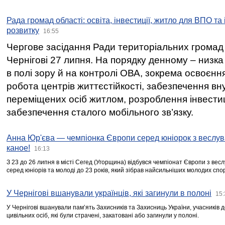
Рада громад області: освіта, інвестиції, житло для ВПО та
розвитку
16:55
Чергове засідання Ради територіальних громад 
Чернігові 27 липня. На порядку денному – низка
в полі зору й на контролі ОВА, зокрема освоєння
робота центрів життєстійкості, забезпечення вн
переміщених осіб житлом, розроблення інвестиц
забезпечення сталого мобільного зв’язку.
Анна Юр'єва — чемпіонка Європи серед юніорок з веслув
каное!
16:13
З 23 до 26 липня в місті Сегед (Угорщина) відбувся чемпіонат Європи з вес
серед юніорів та молоді до 23 років, який зібрав найсильніших молодих спо
У Чернігові вшанували українців, які загинули в полоні
15:
У Чернігові вшанували пам’ять Захисників та Захисниць України, учасників
цивільних осіб, які були страчені, закатовані або загинули у полоні.