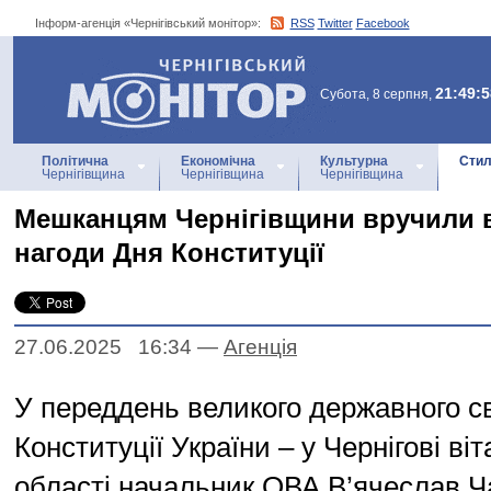
Інформ-агенція «Чернігівський монітор»:
RSS
Twitter
Facebook
Інформ-агенція
«Чернігівський монітор»
21:49:5
Субота, 8 серпня,
Політична
Економічна
Культурна
Стил
Чернігівщина
Чернігівщина
Чернігівщина
Мешканцям Чернігівщини вручили в
нагоди Дня Конституції
27.06.2025 16:34
—
Агенцiя
У переддень великого державного с
Конституції України – у Чернігові в
області начальник ОВА В’ячеслав Ч