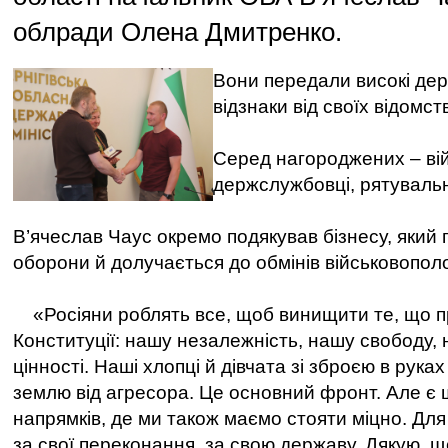
облради Олена Дмитренко.
Вони передали високі дер
відзнаки від своїх відомст
Серед нагороджених – вій
держслужбовці, рятувальни
В’ячеслав Чаус окремо подякував бізнесу, який 
оборони й долучається до обмінів військовопо
«Росіяни роблять все, щоб винищити те, що п
Конституції: нашу незалежність, нашу свободу,
цінності. Наші хлопці й дівчата зі зброєю в рука
землю від агресора. Це основний фронт. Але є 
напрямків, де ми також маємо стояти міцно. Дл
за свої переконання, за свою державу. Дякую, щ