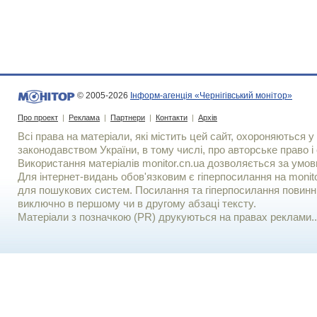
© 2005-2026
Інформ-агенція «Чернігівський монітор»
Про проект
|
Реклама
|
Партнери
|
Контакти
|
Архів
Всі права на матеріали, які містить цей сайт, охороняються у 
законодавством України, в тому числі, про авторське право і 
Використання матерiалiв monitor.cn.ua дозволяється за умов
Для iнтернет-видань обов'язковим є гiперпосилання на monito
для пошукових систем. Посилання та гіперпосилання повинні
виключно в першому чи в другому абзаці тексту.
Матеріали з позначкою (PR) друкуються на правах реклами..