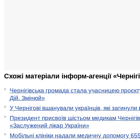
Схожі матеріали інформ-агенції «Черніг
Чернігівська громада стала учасницею проєкту 
Дій. Змінюй»
У Чернігові вшанували українців, які загинули 
Президент присвоїв шістьом медикам Чернігі
«Заслужений лікар України»
Мобільні клініки надали медичну допомогу 65