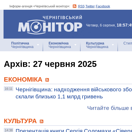
Інформ-агенція «Чернігівський монітор»:
RSS
Twitter
Facebook
Інформ-агенція
«Чернігівський монітор»
18:57:4
Четвер, 6 серпня,
Політична
Економічна
Культурна
Стил
Чернігівщина
Чернігівщина
Чернігівщина
Архiв: 27 червня 2025
ЕКОНОМІКА
Чернігівщина: надходження військового збор
16:11
склали близько 1,1 млрд гривень
Читайте більше в
КУЛЬТУРА
Презентація книги Сергія Соломахи «Сіверя
14:38