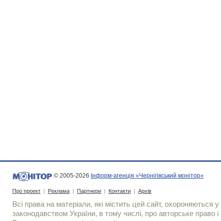
© 2005-2026
Інформ-агенція «Чернігівський монітор»
Про проект
|
Реклама
|
Партнери
|
Контакти
|
Архів
Всі права на матеріали, які містить цей сайт, охороняються у 
законодавством України, в тому числі, про авторське право і 