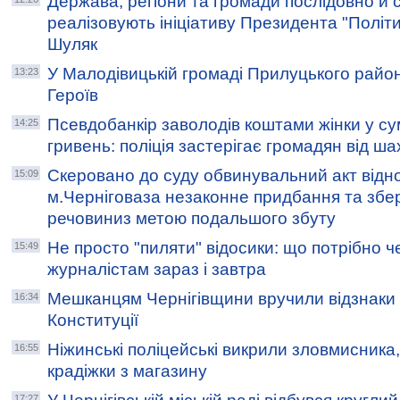
Держава, регіони та громади послідовно й
реалізовують ініціативу Президента "Політи
Шуляк
У Малодівицькій громаді Прилуцького райо
13:23
Героїв
Псевдобанкір заволодів коштами жінки у су
14:25
гривень: поліція застерігає громадян від ша
Скеровано до суду обвинувальний акт відн
15:09
м.Черніговаза незаконне придбання та збе
речовиниз метою подальшого збуту
Не просто "пиляти" відосики: що потрібно ч
15:49
журналістам зараз і завтра
Мешканцям Чернігівщини вручили відзнаки 
16:34
Конституції
Ніжинські поліцейські викрили зловмисника
16:55
крадіжки з магазину
17:27