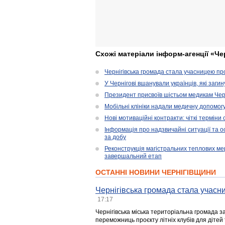
Схожі матеріали інформ-агенції «Че
Чернігівська громада стала учасницею проє
У Чернігові вшанували українців, які загин
Президент присвоїв шістьом медикам Чер
Мобільні клініки надали медичну допомог
Нові мотиваційні контракти: чіткі терміни
Інформація про надзвичайні ситуації та ос
за добу
Реконструкція магістральних теплових ме
завершальний етап
ОСТАННІ НОВИНИ ЧЕРНІГІВЩИНИ
Чернігівська громада стала учасни
17:17
Чернігівська міська територіальна громада з
переможниць проєкту літніх клубів для дітей 