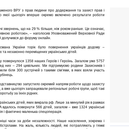
важеного ВРУ з прав людини про додержання та захист прав і
до якої цьогоріч вперше окремо включено результати роботи
 звернень, що на 29 % більше, ніж роком раніше. Це означає,
ктивною роботою», – наголосив Уповноважений Верховної Ради
й долучився до форуму онлайн.
смана України торік було повернення українців додому –
х та незаконно переміщених українських дітей.
 повернулося 1358 наших Героїв і Героїнь. Загалом уже 5757
ед них – 294 цивільних. Ми підтримуємо родини Захисників і
ели біля 300 зустрічей з такими сім’ями, в яких взяли участь
убінець.
редставництво запустило окремий напрям роботи щодо захисту
 а вже цьогоріч запрацювали регіональні робочі групи, щоб такі
ротьбу за їхніх рідних.
аїнських дітей, яких викрала рф. Лише за минулий рік в рамках
UA вдалось повернути 566 дітей, загалом – вже 1324 українські
ія і фактично маленька спецоперація.
ші часи за доби незалежності. Наше населення, зокрема і
бстрілами. На жаль, кількість людей, які потрапляють у тяжкі