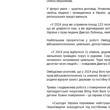
Олена Вишнякова.
У фокусі уваги – щорічна доповідь Уповно
свобод людини і громадянина в Україні, 
регіональних представництв.
«У 2024 році ми отримали понад 123 тисячі
що ви довіряєте нам, а ми відповідаємо а
України з прав людини Дмитро Лубінець, яки
Найбільшим пріоритетом у роботі Омбуд
військовополонених, цивільних, депортовани
«У 2024 році відбулося 11 обмінів, додому
звільнених громадян поруч із рідними. Сер
незаконно затриманих цивільних. Торік пров
десятки тисяч людей», – повідомив Дмитро Л
Омбудсман розповів, що у 2024 році його п
прав військовополонених та зниклих безвісті,
родини відчули захист держави та постійну бо
Триває і надважлива робота з повернення укр
президентської ініціативи Bring Kids Back 
дитини. Кожне повернення – це окрема істор
«Сьогодні Україна переживає найстрашні
Чернігівщини знаходиться під постійними о