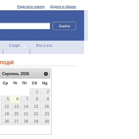
Надіслати новину
Додати в обране
Спорт
Хто є хто
ПОДІЙ
Серпень
2026
Ср
Чт
Пт
Сб
Нд
1
2
5
6
7
8
9
12
13
14
15
16
19
20
21
22
23
26
27
28
29
30