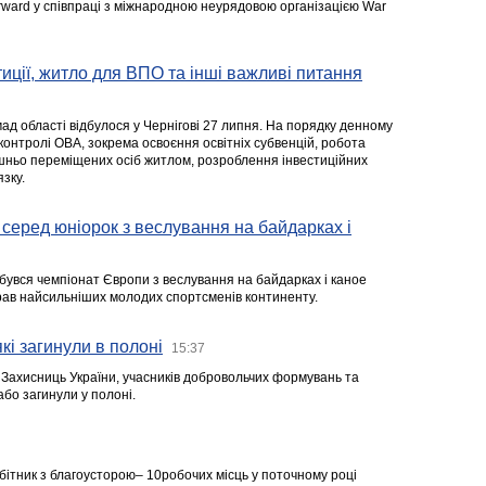
rward у співпраці з міжнародною неурядовою організацією War
стиції, житло для ВПО та інші важливі питання
ад області відбулося у Чернігові 27 липня. На порядку денному
 контролі ОВА, зокрема освоєння освітніх субвенцій, робота
ішньо переміщених осіб житлом, розроблення інвестиційних
зку.
серед юніорок з веслування на байдарках і
ідбувся чемпіонат Європи з веслування на байдарках і каное
ібрав найсильніших молодих спортсменів континенту.
кі загинули в полоні
15:37
а Захисниць України, учасників добровольчих формувань та
 або загинули у полоні.
робітник з благоусторою– 10робочих місць у поточному році