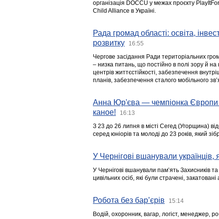
організація DOCCU у межах проєкту PlayItFo
Child Alliance в Україні.
Рада громад області: освіта, інве
розвитку
16:55
Чергове засідання Ради територіальних гром
– низка питань, що постійно в полі зору й на
центрів життєстійкості, забезпечення внутр
планів, забезпечення сталого мобільного зв’я
Анна Юр'єва — чемпіонка Європи 
каное!
16:13
З 23 до 26 липня в місті Сегед (Угорщина) в
серед юніорів та молоді до 23 років, який з
У Чернігові вшанували українців, я
У Чернігові вшанували пам’ять Захисників т
цивільних осіб, які були страчені, закатовані
Робота без бар’єрів
15:14
Водій, охоронник, вагар, логіст, менеджер, 