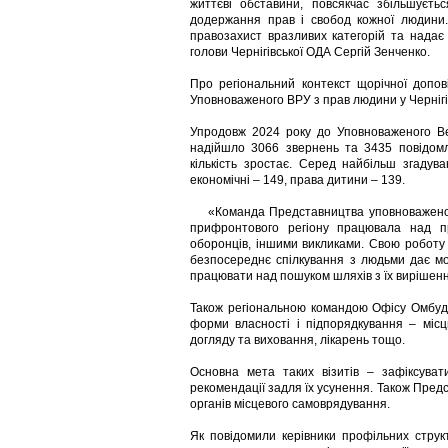
життєві обставини, повсякчас збільшуєт
додержання прав і свобод кожної людини.
правозахист вразливих категорій та надає 
голови Чернігівської ОДА Сергій Зенченко.
Про регіональний контекст щорічної допо
Уповноваженого ВРУ з прав людини у Чернігів
Упродовж 2024 року до Уповноваженого Вер
надійшло 3066 звернень та 3435 повідом
кількість зростає. Серед найбільш згадув
економічні – 149, права дитини – 139.
«Команда Представництва уповноваженого 
прифронтового регіону працювала над п
оборонців, іншими викликами. Свою роботу 
безпосереднє спілкування з людьми дає мо
працювати над пошуком шляхів з їх вирішен
Також регіональною командою Офісу Омбудсм
форми власності і підпорядкування – місць
догляду та виховання, лікарень тощо.
Основна мета таких візитів – зафіксува
рекомендації задля їх усунення. Також Пред
органів місцевого самоврядування.
Як повідомили керівники профільних струк