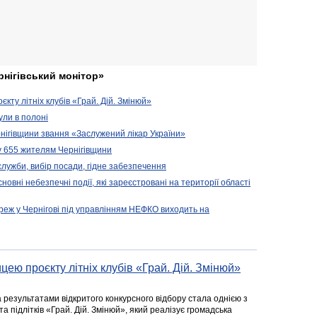
рнігівський монітор»
кту літніх клубів «Грай. Дій. Змінюй»
ули в полоні
нігівщини звання «Заслужений лікар України»
у 655 жителям Чернігівщини
 служби, вибір посади, гідне забезпечення
новні небезпечні події, які зареєстровані на території області
реж у Чернігові під управлінням НЕФКО виходить на
цею проєкту літніх клубів «Грай. Дій. Змінюй»
а результатами відкритого конкурсного відбору стала однією з
та підлітків «Грай. Дій. Змінюй», який реалізує громадська