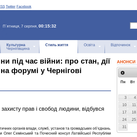
RSS
Twitter
Facebook
00:15:32
П`ятниця, 7 серпня,
Культурна
Стиль життя
Освіта
Відпочинок
Чернігівщина
и під час війни: про стан, дії
АНОНСИ 
на форумі у Чернігові
Пн
Вт
3
4
10
11
захисту прав і свобод людини, відбувся
17
18
24
25
31
тичних органів влади, служб, установ та громадських об’єднань.
и Олег Семінський та Почесний консул Латвійської Республіки