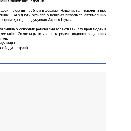
нення виявлених недоліків.
юдей, показник проблем в державі. Наша мета – говорити про
овніше – об’єднати зусилля в пошуках виходів та оптимальних
х громадян», – підсумувала Лариса Шумна.
альніше обговорили регіональні аспекти захисту прав людей в
исників і Захисниць та членів їх родин, надання соціальних
ітей.
мунікацій
ової адміністрації