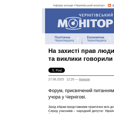
Інформ-агенція «Чернігівський монітор»:
Інформ-агенція
«Чернігівський монітор»
Політична
Економічна
Чернігівщина
Чернігівщина
На захисті прав людин
та виклики говорили 
27.06.2025 12:20
—
Агенцiя
Форум, присвячений питанням 
учора у Чернігові.
Захід зібрав представників практично всіх до
Серед учасників – народний депутат Україн