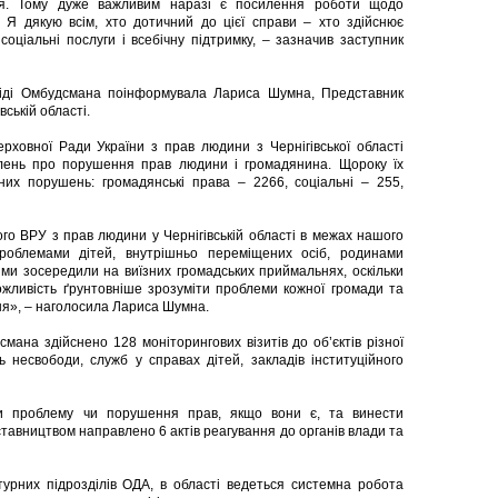
ься. Тому дуже важливим наразі є посилення роботи щодо
 Я дякую всім, хто дотичний до цієї справи – хто здійснює
соціальні послуги і всебічну підтримку, – зазначив заступник
віді Омбудсмана поінформувала Лариса Шумна, Представник
ській області.
ховної Ради України з прав людини з Чернігівської області
лень про порушення прав людини і громадянина. Щороку їх
аних порушень: громадянські права – 2266, соціальні – 255,
ВРУ з прав людини у Чернігівській області в межах нашого
роблемами дітей, внутрішньо переміщених осіб, родинами
ми зосередили на виїзних громадських приймальнях, оскільки
жливість ґрунтовніше зрозуміти проблеми кожної громади та
ня», – наголосила Лариса Шумна.
ана здійснено 128 моніторингових візитів до об’єктів різної
 несвободи, служб у справах дітей, закладів інституційного
ти проблему чи порушення прав, якщо вони є, та винести
ставництвом направлено 6 актів реагування до органів влади та
турних підрозділів ОДА, в області ведеться системна робота