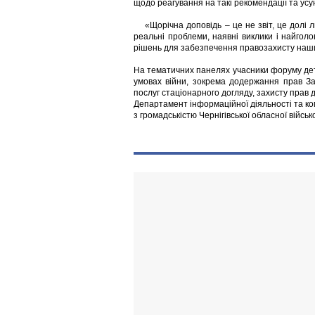
щодо реагування на такі рекомендації та усу
«Щорічна доповідь – це не звіт, це долі л
реальні проблеми, наявні виклики і найгол
рішень для забезпечення правозахисту наши
На тематичних панелях учасники форуму дет
умовах війни, зокрема додержання прав Зах
послуг стаціонарного догляду, захисту прав д
Департамент інформаційної діяльності та ко
з громадськістю Чернігівської обласної військ