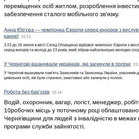
переміщених осіб житлом, розроблення інвестиц
забезпечення сталого мобільного зв’язку.
Анна Юр'єва — чемпіонка Європи серед юніорок з веслув
каное!
16:13
З 23 до 26 липня в місті Сегед (Угорщина) відбувся чемпіонат Європи з вес
серед юніорів та молоді до 23 років, який зібрав найсильніших молодих спо
У Чернігові вшанували українців, які загинули в полоні
15:
У Чернігові вшанували пам’ять Захисників та Захисниць України, учасників
цивільних осіб, які були страчені, закатовані або загинули у полоні.
Робота без бар’єрів
15:14
Водій, охоронник, вагар, логіст, менеджер, робі
10робочих місць у поточному році облаштован
Чернігівщини для людей з інвалідністю в межах
програми служби зайнятості.