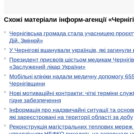
Схожі матеріали інформ-агенції «Черніг
Чернігівська громада стала учасницею проєкту 
Дій. Змінюй»
У Чернігові вшанували українців, які загинули 
Президент присвоїв шістьом медикам Чернігі
«Заслужений лікар України»
Мобільні клініки надали медичну допомогу 65
Чернігівщини
Нові мотиваційні контракти: чіткі терміни служ
гідне забезпечення
Інформація про надзвичайні ситуації та основн
які зареєстровані на території області за добу
Реконструкція магістральних теплових мереж у
управлінням НЕФКО виходить на завершальн