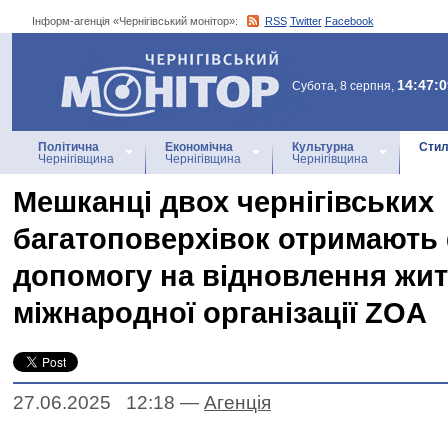
Інформ-агенція «Чернігівський монітор»:
RSS
Twitter
Facebook
Інформ-агенція
«Чернігівський монітор»
14:47:0
Субота, 8 серпня,
Політична
Економічна
Культурна
Стил
Чернігівщина
Чернігівщина
Чернігівщина
Мешканці двох чернігівських
багатоповерхівок отримають
допомогу на відновлення жит
міжнародної організації ZOA
27.06.2025 12:18
—
Агенцiя