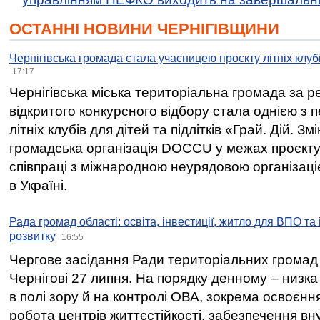
ОСТАННІ НОВИНИ ЧЕРНІГІВЩИНИ
Чернігівська громада стала учасницею проєкту літніх клуб
17:17
Чернігівська міська територіальна громада за 
відкритого конкурсного відбору стала однією з
літніх клубів для дітей та підлітків «Грай. Дій. З
громадська організація DOCCU у межах проєкту 
співпраці з міжнародною неурядовою організаціє
в Україні.
Рада громад області: освіта, інвестиції, житло для ВПО та
розвитку
16:55
Чергове засідання Ради територіальних громад 
Чернігові 27 липня. На порядку денному – низка
в полі зору й на контролі ОВА, зокрема освоєння
робота центрів життєстійкості, забезпечення вн