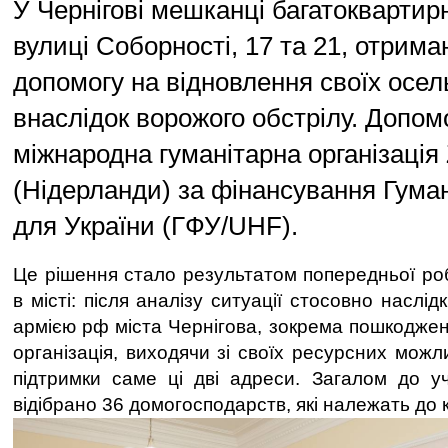
У Чернігові мешканці багатоквартир
вулиці Соборності, 17 та 21, отрим
допомогу на відновлення своїх осе
внаслідок ворожого обстрілу. Допом
міжнародна гуманітарна організація
(Нідерланди) за фінансування Гума
для України (ГФУ/UHF).
Це рішення стало результатом попередньої роб
в місті: після аналізу ситуації стосовно наслідк
армією рф міста Чернігова, зокрема пошкоджен
організація, виходячи зі своїх ресурсних мож
підтримки саме ці дві адреси. Загалом до уч
відібрано 36 домогосподарств, які належать до к