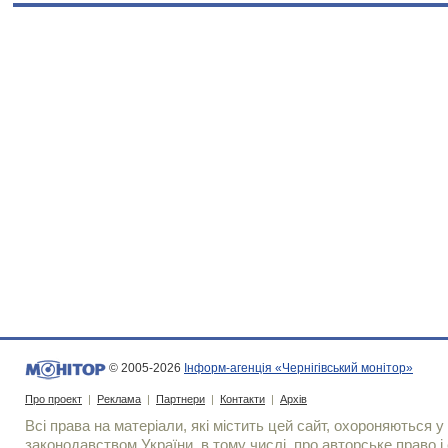
© 2005-2026
Інформ-агенція «Чернігівський монітор»
Про проект
|
Реклама
|
Партнери
|
Контакти
|
Архів
Всі права на матеріали, які містить цей сайт, охороняються у 
законодавством України, в тому числі, про авторське право і 