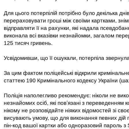
Для цього потерпілій потрібно було декілька дні
перераховувати гроші між своїми картками, зніма
відправляти її на рахунки, які надала псевдобан
виконала всі вказівки незнайомки, загалом пе
125 тисяч гривень.
Усвідомивши, що її ошукали, потерпіла звернулас
За цим фактом поліцейські відкрили криміналь
статтею 190 Кримінального кодексу України (ша
Поліція наполегливо рекомендує: ніколи не вико
незнайомих осіб, які повʼязані з переведенням 
нікому не розповідайте ніяких відомостей зі сво
висувають умову, що для виконання певних дій 
пін-код вашої картки або одноразовий пароль 