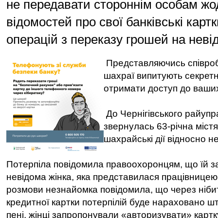
не передавати стороннім особам жо
відомостей про свої банківські карт
операцій з переказу грошей на невід
Представляючись співроб
шахраї випитують секретн
отримати доступ до ваших
До Чернігівського райупра
звернулась 63-річна містя
шахрайські дії відносно не
Потерпіла повідомила правоохоронцям, що їй 
невідома жінка, яка представилася працівницею 
розмови незнайомка повідомила, що через ніби
кредитної картки потерпілій буде нараховано 
пені, жінці запропонували «авторизувати» картку