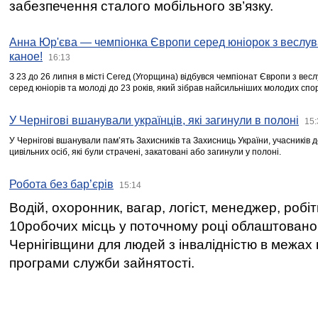
забезпечення сталого мобільного зв’язку.
Анна Юр'єва — чемпіонка Європи серед юніорок з веслув
каное!
16:13
З 23 до 26 липня в місті Сегед (Угорщина) відбувся чемпіонат Європи з вес
серед юніорів та молоді до 23 років, який зібрав найсильніших молодих спо
У Чернігові вшанували українців, які загинули в полоні
15:
У Чернігові вшанували пам’ять Захисників та Захисниць України, учасників
цивільних осіб, які були страчені, закатовані або загинули у полоні.
Робота без бар’єрів
15:14
Водій, охоронник, вагар, логіст, менеджер, робі
10робочих місць у поточному році облаштован
Чернігівщини для людей з інвалідністю в межах
програми служби зайнятості.