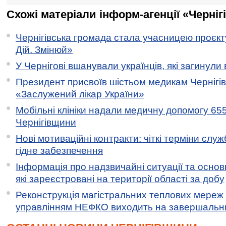
Схожі матеріали інформ-агенції «Черніг
Чернігівська громада стала учасницею проєкту 
Дій. Змінюй»
У Чернігові вшанували українців, які загинули 
Президент присвоїв шістьом медикам Чернігі
«Заслужений лікар України»
Мобільні клініки надали медичну допомогу 65
Чернігівщини
Нові мотиваційні контракти: чіткі терміни служ
гідне забезпечення
Інформація про надзвичайні ситуації та основн
які зареєстровані на території області за добу
Реконструкція магістральних теплових мереж у
управлінням НЕФКО виходить на завершальн