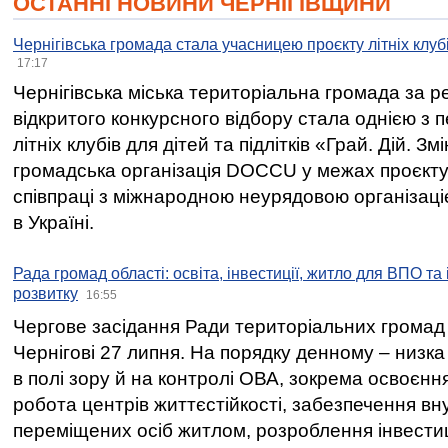
ОСТАННІ НОВИНИ ЧЕРНІГІВЩИНИ
Чернігівська громада стала учасницею проєкту літніх клуб
17:17
Чернігівська міська територіальна громада за 
відкритого конкурсного відбору стала однією з
літніх клубів для дітей та підлітків «Грай. Дій. З
громадська організація DOCCU у межах проєкту 
співпраці з міжнародною неурядовою організаціє
в Україні.
Рада громад області: освіта, інвестиції, житло для ВПО та
розвитку
16:55
Чергове засідання Ради територіальних громад 
Чернігові 27 липня. На порядку денному – низка
в полі зору й на контролі ОВА, зокрема освоєння
робота центрів життєстійкості, забезпечення вн
переміщених осіб житлом, розроблення інвестиц