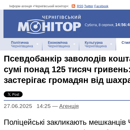
Інформ-агенція «Чернігівський монітор»:
RSS
Twitter
Facebook
Інформ-агенція
«Чернігівський монітор»
14:56:4
Субота, 8 серпня,
Політична
Економічна
Культурна
Стил
Чернігівщина
Чернігівщина
Чернігівщина
Псевдобанкір заволодів кошт
сумі понад 125 тисяч гривень:
застерігає громадян від шахр
27.06.2025 14:25
—
Агенцiя
Поліцейські закликають мешканців 