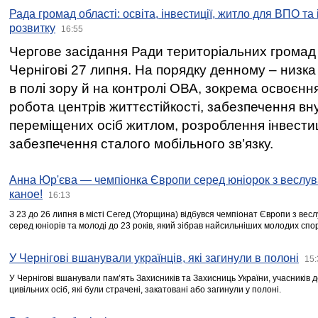
Рада громад області: освіта, інвестиції, житло для ВПО та
розвитку
16:55
Чергове засідання Ради територіальних громад 
Чернігові 27 липня. На порядку денному – низка
в полі зору й на контролі ОВА, зокрема освоєння
робота центрів життєстійкості, забезпечення вн
переміщених осіб житлом, розроблення інвестиц
забезпечення сталого мобільного зв’язку.
Анна Юр'єва — чемпіонка Європи серед юніорок з веслув
каное!
16:13
З 23 до 26 липня в місті Сегед (Угорщина) відбувся чемпіонат Європи з вес
серед юніорів та молоді до 23 років, який зібрав найсильніших молодих спо
У Чернігові вшанували українців, які загинули в полоні
15:
У Чернігові вшанували пам’ять Захисників та Захисниць України, учасників
цивільних осіб, які були страчені, закатовані або загинули у полоні.