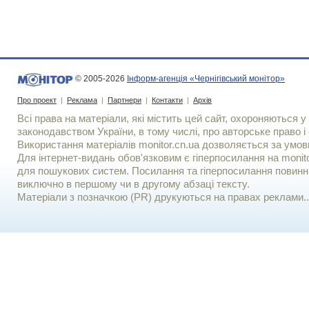
© 2005-2026
Інформ-агенція «Чернігівський монітор»
Про проект
|
Реклама
|
Партнери
|
Контакти
|
Архів
Всі права на матеріали, які містить цей сайт, охороняються у 
законодавством України, в тому числі, про авторське право і 
Використання матерiалiв monitor.cn.ua дозволяється за умов
Для iнтернет-видань обов'язковим є гiперпосилання на monito
для пошукових систем. Посилання та гіперпосилання повинні
виключно в першому чи в другому абзаці тексту.
Матеріали з позначкою (PR) друкуються на правах реклами..