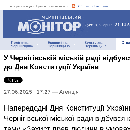
Інформ-агенція «Чернігівський монітор»:
RSS
Twitter
Facebook
Інформ-агенція
«Чернігівський монітор»
21:14:5
Субота, 8 серпня,
Політична
Економічна
Культурна
Стил
Чернігівщина
Чернігівщина
Чернігівщина
У Чернігівській міській раді відбувс
до Дня Конституції України
27.06.2025 17:27
—
Агенцiя
Напередодні Дня Конституції Україн
Чернігівської міської ради відбувся 
тему «Захист прав людини в умовах 