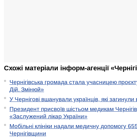
Схожі матеріали інформ-агенції «Черніг
Чернігівська громада стала учасницею проєкту 
Дій. Змінюй»
У Чернігові вшанували українців, які загинули 
Президент присвоїв шістьом медикам Чернігі
«Заслужений лікар України»
Мобільні клініки надали медичну допомогу 65
Чернігівщини