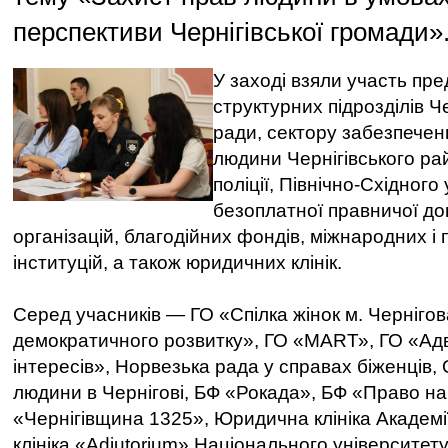
перспективи Чернігівської громади»
У заході взяли участь пр
структурних підрозділів Че
ради, сектору забезпече
людини Чернігівського ра
поліції, Північно-Східног
безоплатної правничої до
організацій, благодійних фондів, міжнародних і
інституцій, а також юридичних клінік.
Серед учасників — ГО «Спілка жінок м. Чернігов
демократичного розвитку», ГО «МАRТ», ГО «Адв
інтересів», Норвезька рада у справах біженців, 
людини в Чернігові, БФ «Рокада», БФ «Право на 
«Чернігівщина 1325», Юридична клініка Академ
клініка «Adiutorium» Національного університету