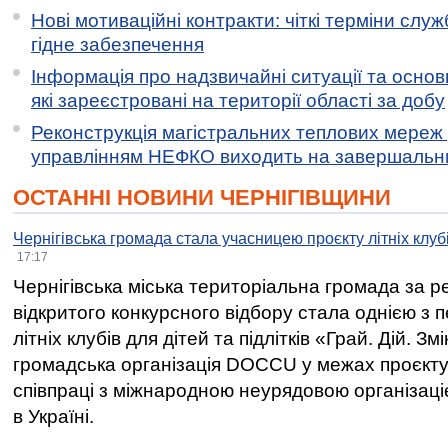
Нові мотиваційні контракти: чіткі терміни служ
гідне забезпечення
Інформація про надзвичайні ситуації та основн
які зареєстровані на території області за добу
Реконструкція магістральних теплових мереж у
управлінням НЕФКО виходить на завершальн
ОСТАННІ НОВИНИ ЧЕРНІГІВЩИНИ
Чернігівська громада стала учасницею проєкту літніх клуб
17:17
Чернігівська міська територіальна громада за 
відкритого конкурсного відбору стала однією з
літніх клубів для дітей та підлітків «Грай. Дій. З
громадська організація DOCCU у межах проєкту 
співпраці з міжнародною неурядовою організаціє
в Україні.