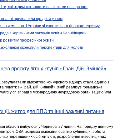
віти, які отримають кошти на системи резервного
 навчанні призначили ще двом учням
на чемпіонаті України зі спортивного гірського туризму
арада з керівниками закладів освіти Чернігівщини
 розвитку професійної освіти
ейкхолдерів окреслили перспективи для молоді
цею проєкту літніх клубів «Грай. Дій. Змінюй»
а результатами відкритого конкурсного відбору стала однією з
та підлітків «Грай. Дій. Змінюй», який реалізує громадська
rward у співпраці з міжнародною неурядовою організацією War
стиції, житло для ВПО та інші важливі питання
ад області відбулося у Чернігові 27 липня. На порядку денному
 контролі ОВА, зокрема освоєння освітніх субвенцій, робота
ішньо переміщених осіб житлом, розроблення інвестиційних