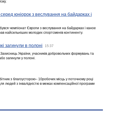
зку.
серед юніорок з веслування на байдарках і
ідбувся чемпіонат Європи з веслування на байдарках і каное
ібрав найсильніших молодих спортсменів континенту.
кі загинули в полоні
15:37
а Захисниць України, учасників добровольчих формувань та
 або загинули у полоні.
робітник з благоусторою– 10робочих місць у поточному році
я людей з інвалідністю в межах компенсаційної програми