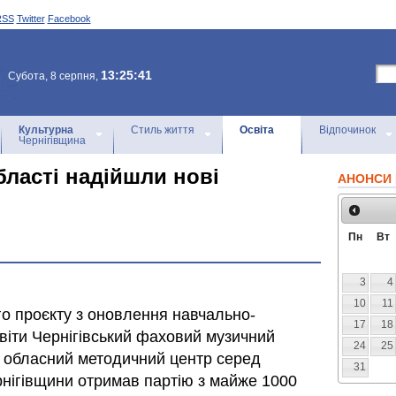
RSS
Twitter
Facebook
13:25:41
Субота, 8 серпня,
Культурна
Стиль життя
Освіта
Відпочинок
Чернігівщина
бласті надійшли нові
АНОНСИ 
Пн
Вт
3
4
10
11
о проєкту з оновлення навчально-
17
18
віти Чернігівський фаховий музичний
24
25
як обласний методичний центр серед
31
рнігівщини отримав партію з майже 1000