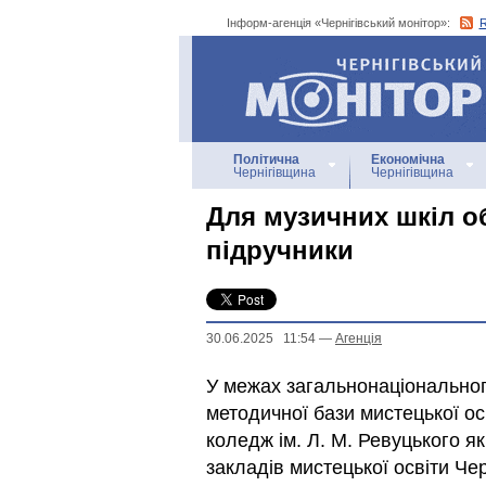
Інформ-агенція «Чернігівський монітор»:
Інформ-агенція
«Чернігівський монітор»
Політична
Економічна
Чернігівщина
Чернігівщина
Для музичних шкіл о
підручники
30.06.2025 11:54
—
Агенцiя
У межах загальнонаціональног
методичної бази мистецької ос
коледж ім. Л. М. Ревуцького 
закладів мистецької освіти Че