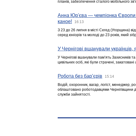
планів, забезпечення сталого мобільного зв’я
Анна Юр'єва — чемпіонка Європи 
каное!
16:13
З 23 до 26 липня в місті Сегед (Угорщина) в
серед юніорів та молоді до 23 років, який з
У Чернігові вшанували українців, я
У Чернігові вшанували пам’ять Захисників т
цивільних осіб, які були страчені, закатовані
Робота без бар’єрів
15:14
Водій, охоронник, вагар, логіст, менеджер, 
облаштовано роботодавцями Чернігівщини дл
служби зайнятості.