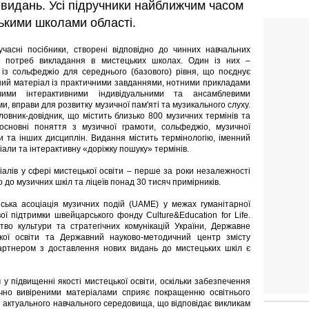
 видань. Усі підручники найближчим часом
цькими школами області.
часні посібники, створені відповідно до чинних навчальних
і потреб викладання в мистецьких школах. Один із них –
 із сольфеджіо для середнього (базового) рівня, що поєднує
ий матеріал із практичними завданнями, нотними прикладами
чими інтерактивними індивідуальними та ансамблевими
и, вправи для розвитку музичної пам'яті та музикального слуху.
ловник-довідник, що містить близько 800 музичних термінів та
основні поняття з музичної грамоти, сольфеджіо, музичної
и та інших дисциплін. Видання містить термінологію, іменний
іали та інтерактивну «доріжку пошуку» термінів.
алів у сфері мистецької освіти – перше за роки незалежності
о до музичних шкіл та ліцеїв понад 30 тисяч примірників.
нська асоціація музичних подій (UAME) у межах гуманітарної
ої підтримки швейцарського фонду Culture&Education for Life.
во культури та стратегічних комунікацій України, Державне
кої освіти та Державний науково-методичний центр змісту
 партнером з доставлення нових видань до мистецьких шкіл є
 у підвищенні якості мистецької освіти, оскільки забезпечення
чно вивіреними матеріалами сприяє покращенню освітнього
 актуального навчального середовища, що відповідає викликам