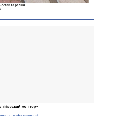
остей та релігій
ї
рнігівський монітор»
могу за успіхи у навчанні