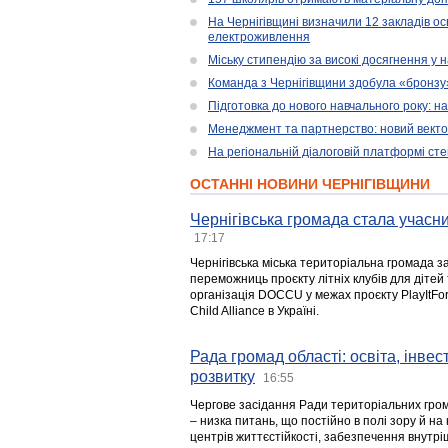
На Чернігівщині визначили 12 закладів ос
електроживлення
Міську стипендію за високі досягнення у
Команда з Чернігівщини здобула «бронзу» 
Підготовка до нового навчального року: н
Менеджмент та партнерство: новий вектор
На регіональній діалоговій платформі ст
ОСТАННІ НОВИНИ ЧЕРНІГІВЩИНИ
Чернігівська громада стала учасни
17:17
Чернігівська міська територіальна громада з
переможниць проєкту літніх клубів для дітей 
організація DOCCU у межах проєкту PlayItFo
Child Alliance в Україні.
Рада громад області: освіта, інве
розвитку
16:55
Чергове засідання Ради територіальних гром
– низка питань, що постійно в полі зору й на
центрів життєстійкості, забезпечення внутр