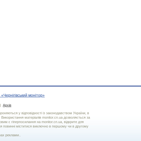
 «Чернігівський монітор»
|
Архів
хороняються у відповідності із законодавством України, в
. Використання матерiалiв monitor.cn.ua дозволяється за
вим є гiперпосилання на monitor.cn.ua, відкрите для
я повинні міститися виключно в першому чи в другому
вах реклами..