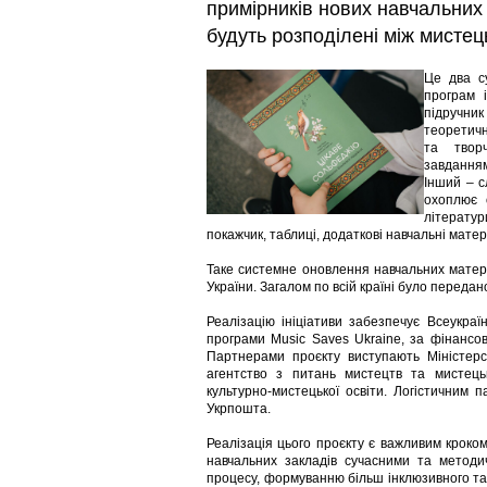
примірників нових навчальних
будуть розподілені між мисте
Це два су
програм 
підручник
теоретичн
та твор
завданням
Інший – с
охоплює 
літератур
покажчик, таблиці, додаткові навчальні матер
Таке системне оновлення навчальних матері
України. Загалом по всій країні було передан
Реалізацію ініціативи забезпечує Всеукраї
програми Music Saves Ukraine, за фінансов
Партнерами проєкту виступають Міністерст
агентство з питань мистецтв та мистець
культурно-мистецької освіти. Логістичним
Укрпошта.
Реалізація цього проєкту є важливим кроком
навчальних закладів сучасними та методи
процесу, формуванню більш інклюзивного та