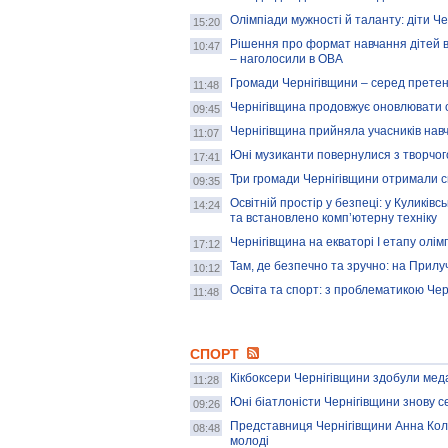
Олімпіади мужності й таланту: діти Ч
15:20
Рішення про формат навчання дітей в 
10:47
– наголосили в ОВА
Громади Чернігівщини – серед претенд
11:48
Чернігівщина продовжує оновлювати 
09:45
Чернігівщина прийняла учасників нав
11:07
Юні музиканти повернулися з творчого
17:41
Три громади Чернігівщини отримали с
09:35
Освітній простір у безпеці: у Куликів
14:24
та встановлено комп’ютерну техніку
Чернігівщина на екваторі І етапу олім
17:12
Там, де безпечно та зручно: на Прилу
10:12
Освіта та спорт: з проблематикою Че
11:48
СПОРТ
Кікбоксери Чернігівщини здобули мед
11:28
Юні біатлоністи Чернігівщини знову с
09:26
Представниця Чернігівщини Анна Кол
08:48
молоді