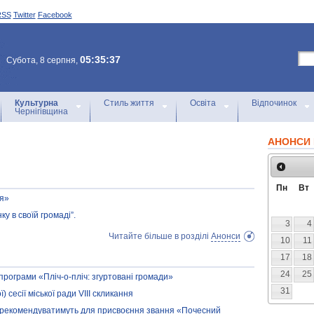
RSS
Twitter
Facebook
05:35:37
Субота, 8 серпня,
Культурна
Стиль життя
Освіта
Відпочинок
Чернігівщина
АНОНСИ 
Пн
Вт
ня»
у в своїй громаді”.
3
4
Читайте більше в розділі
Анонси
10
11
17
18
24
25
рограми «Пліч-о-пліч: згуртовані громади»
31
 сесії міської ради VIII скликання
і рекомендуватимуть для присвоєння звання «Почесний