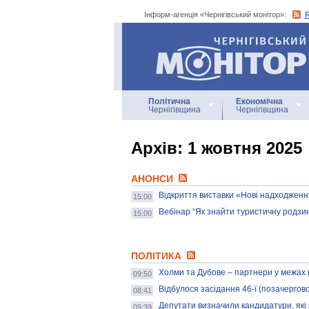
Інформ-агенція «Чернігівський монітор»:
Інформ-агенція
«Чернігівський монітор»
Політична
Економічна
Чернігівщина
Чернігівщина
Архiв: 1 жовтня 2025
АНОНСИ
Відкриття виставки «Нові надходжен
15:00
Вебінар “Як знайти туристичну родзинк
15:00
ПОЛІТИКА
Холми та Дубове – партнери у межах п
09:50
Відбулося засідання 46-ї (позачергової)
08:41
Депутати визначили кандидатури, як
09:39