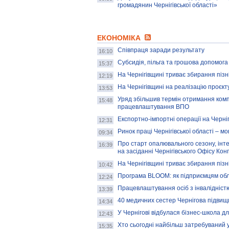
громадянин Чернігівської області»
ЕКОНОМІКА
Співпраця заради результату
16:10
Субсидія, пільга та грошова допомога
15:37
На Чернігівщині триває збирання пізні
12:19
На Чернігівщині на реалізацію проєк
13:53
Уряд збільшив термін отримання комп
15:48
працевлаштування ВПО
Експортно-імпортні операції на Черніг
12:31
Ринок праці Чернігівської області – 
09:34
Про старт опалювального сезону, інте
16:39
на засіданні Чернігівського Офісу Кон
На Чернігівщині триває збирання пізні
10:42
Програма BLOOM: як підприємцям обла
12:24
Працевлаштування осіб з інвалідністю
13:39
40 медичних сестер Чернігова підвищи
14:34
У Чернігові відбулася бізнес-школа дл
12:43
Хто сьогодні найбільш затребуваний у
15:35