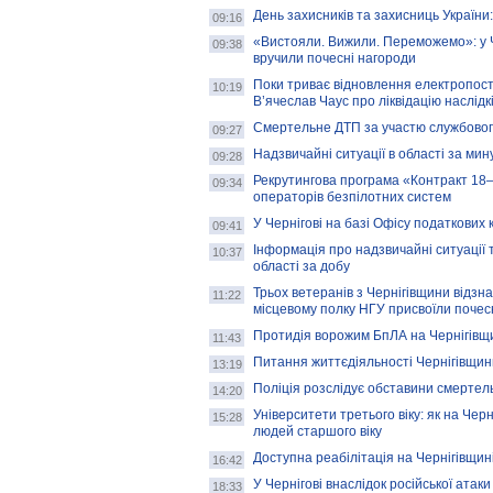
День захисників та захисниць України:
09:16
«Вистояли. Вижили. Переможемо»: у Ч
09:38
вручили почесні нагороди
Поки триває відновлення електропост
10:19
В’ячеслав Чаус про ліквідацію наслідк
Смертельне ДТП за участю службового
09:27
Надзвичайні ситуації в області за мин
09:28
Рекрутингова програма «Контракт 18–
09:34
операторів безпілотних систем
У Чернігові на базі Офісу податкових 
09:41
Інформація про надзвичайні ситуації т
10:37
області за добу
Трьох ветеранів з Чернігівщини відз
11:22
місцевому полку НГУ присвоїли поче
Протидія ворожим БпЛА на Чернігівщи
11:43
Питання життєдіяльності Чернігівщини 
13:19
Поліція розслідує обставини смертел
14:20
Університети третього віку: як на Черн
15:28
людей старшого віку
Доступна реабілітація на Чернігівщині
16:42
У Чернігові внаслідок російської ата
18:33