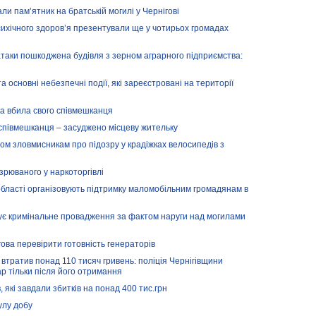
ли памʼятник на братській могилі у Чернігові
психічного здоров’я презентували ще у чотирьох громадах
 атаки пошкоджена будівля з зерном аграрного підприємства:
а основні небезпечні події, які зареєстровані на території
яка вбила свого співмешканця
 співмешканця – засуджено місцеву жительку
вом зловмисникам про підозру у крадіжках велосипедів з
зрюваного у наркоторгівлі
області організовують підтримку маломобільним громадянам в
дує кримінальне провадження за фактом наруги над могилами
ова перевірити готовність генераторів
 втратив понад 110 тисяч гривень: поліція Чернігівщини
р тільки після його отримання
 які завдали збитків на понад 400 тис.грн
улу добу