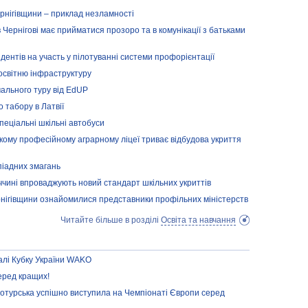
ернігівщини – приклад незламності
Чернігові має прийматися прозоро та в комунікації з батьками
ентів на участь у пілотуванні системи профорієнтації
освітню інфраструктуру
чального туру від EdUP
 табору в Латвії
пеціальні шкільні автобуси
ському професійному аграрному ліцеї триває відбудова укриття
піадних змагань
ччині впроваджують новий стандарт шкільних укриттів
рнігівщини ознайомилися представники профільних міністерств
Читайте більше в розділі
Освіта та навчання
алі Кубку України WAKO
еред кращих!
отурська успішно виступила на Чемпіонаті Європи серед