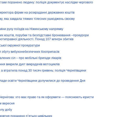
 атаки поранено людину: поліція документує наслідки чергового
директора фірми на розкраданні державних коштів
нку, яка завдала тяжких тілесних ушкоджень своєму
зміни руху поїздів на Ніжинському напрямку
х коштів, порубки та безпідставні бронювання –прокурори
отиправної діяльності. Понад 107 млнгрн збитків
ської окружної прокуратури
л збуту вибухонебезпечних боєприпасів
алених сіл – про мобільні бригади лікарів
іння викрили дует викрадачів мотоциклів
а втратила понад 30 тисяч гривень: поліція Чернігівщини
клади освіти Чернігівщини долучилися до проведення Дня
з Чернігова: хто має право та як оформити — пояснюють юристи
ки вересня
улу добу
 жовтня поранено п’ятьох цивільних