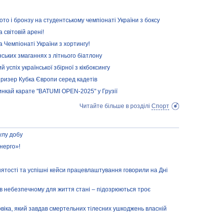
то і бронзу на студентському чемпіонаті України з боксу
 світовій арені!
 Чемпіонаті України з хортингу!
ських змаганнях з літнього біатлону
 успіх української збірної з кікбоксингу
призер Кубка Європи серед кадетів
инкай карате "BATUMI OPEN-2025" у Грузії
Читайте більше в розділі
Спорт
улу добу
нерго»!
нятості та успішні кейси працевлаштування говорили на Дні
 небезпечному для життя стані – підозрюються троє
віка, який завдав смертельних тілесних ушкоджень власній