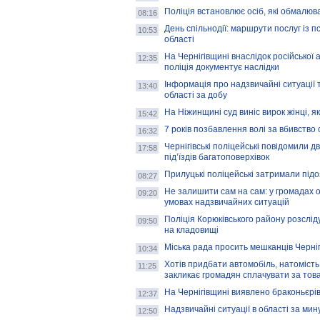
Поліція встановлює осіб, які обмалюва
08:16
День спільнодії: маршрути послуг із 
10:53
області
На Чернігівщині внаслідок російської
12:35
поліція документує наслідки
Інформація про надзвичайні ситуації т
13:40
області за добу
На Ніжинщині суд виніс вирок жінці, 
15:42
7 років позбавлення волі за вбивство
16:32
Чернігівські поліцейські повідомили д
17:58
під’їздів багатоповерхівок
Прилуцькі поліцейські затримали підо
08:27
Не залишити сам на сам: у громадах 
09:20
умовах надзвичайних ситуацій
Поліція Корюківського району розслі
09:50
на кладовищі
Міська рада просить мешканців Черніг
10:34
Хотів придбати автомобіль, натомість
11:25
закликає громадян сплачувати за това
На Чернігівщині виявлено браконьєрів,
12:37
Надзвичайні ситуації в області за мин
12:50