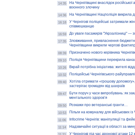
На Чернігівщині внаслідок російської
14:35
воєнного злочину
На Чернігівщині Нацполіція викрила 
14:36
У Чернігові поліцейські затримали жі
16:18
співмешканцю
До уваги пасажирів "Укрзалізниці" — 
16:59
Зловживання, привласнення бюджетни
17:35
Чернігівщини викрили чергові фактипр
Призначено нового керівника Чернігів
08:39
Поліція Чернігівщини перекрила кана
09:10
Вкрай потрібна ініціатива: жителі відд
10:26
Поліцейські Чернігівського райуправл
10:32
Хотіла отримати «грошову допомогу», 
09:40
застерігає громадян від шахраїв
Бути поруч у часи випробувань: як за
09:47
ментального здоров’я
Розкажи про ветеранські гранти…
09:50
Пільги на комуналку для військових і
10:53
Infocrime Чернігів: маніпуляції та фей
11:06
Надзвичайні ситуації в області за мин
11:14
У Чернігові під час дронової атаки 12
11:21