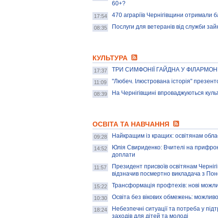
60+?
470 аграріїв Чернігівщини отримали б
17:54
Послуги для ветеранів від служби зай
08:35
КУЛЬТУРА
ТРИ СИМФОНІЇ ГАЙДНА У ФІЛАРМОН
17:37
"Любеч. Ілюстрована історія" презенто
11:09
На Чернігівщині впроваджуються культ
08:39
ОСВІТА ТА НАВЧАННЯ
Найкращим із кращих: освітянам облас
09:28
Юлія Свириденко: Вчителі на прифрон
14:52
доплати
Президент присвоїв освітянам Черніг
11:57
відзначив посмертно викладача з Пон
Трансформація профтехів: нові можли
15:22
Освіта без вікових обмежень: можлив
10:30
Небезпечні ситуації та потреба у під
18:24
заходів для дітей та молоді