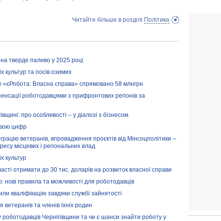
Читайте більше в розділі
Політика
 на тверде паливо у 2025 році
х культур та посів озимих
ту «єРобота: Власна справа» спрямовано 58 млнгрн
енсації роботодавцями з прифронтових регіонів за
івщині: про особливості – у діалозі з бізнесом
мовою цифр
грацію ветеранів, впровадження проєктів від Мінсоцполітики –
гресу місцевих і регіональних влад
х культур
сті отримати до 30 тис. доларів на розвиток власної справи
: нові правила та можливості для роботодавців
ли кваліфікацію завдяки службі зайнятості
я ветеранів та членів їхніх родин
 роботодавців Чернігівщини та чи є шанси знайти роботу у