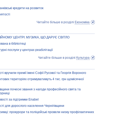
анківські кредити на розвиток
нятості
Читайте більше в розділі
Економіка
ІЙНОМУ ЦЕНТРІ: МУЗИКА, ЩО ДАРУЄ СВІТЛО
вана в бібліотеці
урні послуги у центрах реабілітації
Читайте більше в розділі
Культура
ті вручили премії імені Софії Русової та Георгія Вороного
тових територіях отримуватимуть 4 тис. грн щомісячної
івщини почесні звання з нагоди професійного свята та
орниці
вості за підтримки Enabel
ості для дорослого населення Чернігівщини
тримці: прокурори та поліцейські провели низку профілактичних