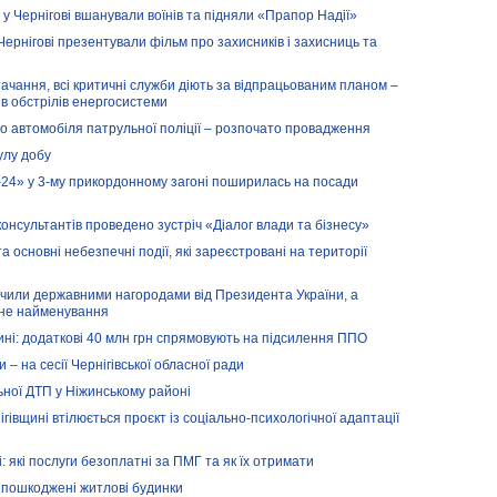
 у Чернігові вшанували воїнів та підняли «Прапор Надії»
ернігові презентували фільм про захисників і захисниць та
ачання, всі критичні служби діють за відпрацьованим планом –
ів обстрілів енергосистеми
 автомобіля патрульної поліції – розпочато провадження
улу добу
24» у 3-му прикордонному загоні поширилась на посади
консультантів проведено зустріч «Діалог влади та бізнесу»
а основні небезпечні події, які зареєстровані на території
начили державними нагородами від Президента України, а
сне найменування
ні: додаткові 40 млн грн спрямовують на підсилення ППО
– на сесії Чернігівської обласної ради
ьної ДТП у Ніжинському районі
ігівщині втілюється проєкт із соціально-психологічної адаптації
: які послуги безоплатні за ПМГ та як їх отримати
ки пошкоджені житлові будинки