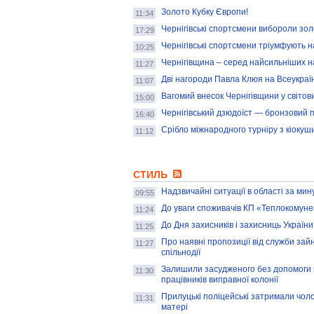
Золото Кубку Європи!
11:34
Чернігівські спортсмени вибороли золо
17:29
Чернігівські спортсмени тріумфують на
10:25
Чернігівщина – серед найсильніших на
11:27
Дві нагороди Павла Клюя на Всеукраїн
11:07
Вагомий внесок Чернігівщини у світовий
15:00
Чернігівський дзюдоїст — бронзовий 
16:40
Срібло міжнародного турніру з кіокуш
11:12
СТИЛЬ
Надзвичайні ситуації в області за мин
09:55
До уваги споживачів КП «Теплокомуне
11:24
До Дня захисників і захисниць України
11:25
Про наявні пропозиції від служби зай
11:27
спільнодії
Залишили засудженого без допомоги в
11:30
працівників виправної колонії
Прилуцькі поліцейські затримали чоло
11:31
матері