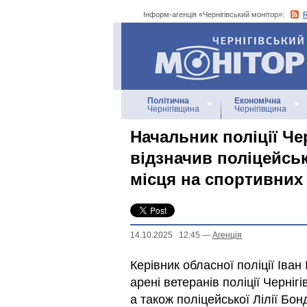
Інформ-агенція «Чернігівський монітор»:
Інформ-агенція
«Чернігівський монітор»
Політична
Економічна
Чернігівщина
Чернігівщина
Начальник поліції Че
відзначив поліцейськ
місця на спортивних
14.10.2025 12:45
—
Агенцiя
Керівник обласної поліції Іван
арені ветеранів поліції Черні
а також поліцейської Лілії Бон