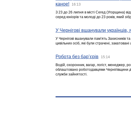
каное!
16:13
З 23 до 26 липня в місті Сегед (Угорщина) в
серед юніорів та молоді до 23 років, який з
У Чернігові вшанували українців, я
У Чернігові вшанували пам’ять Захисників т
цивільних осіб, які були страчені, закатовані
Робота без бар’єрів
15:14
Водій, охоронник, вагар, логіст, менеджер, 
облаштовано роботодавцями Чернігівщини дл
служби зайнятості.