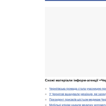
Схожі матеріали інформ-агенції «Че
Чернігівська громада стала учасницею проє
У Чернігові вшанували українців, які загин
Президент присвоїв шістьом медикам Чер
Мобільні клініки надали медичну допомог