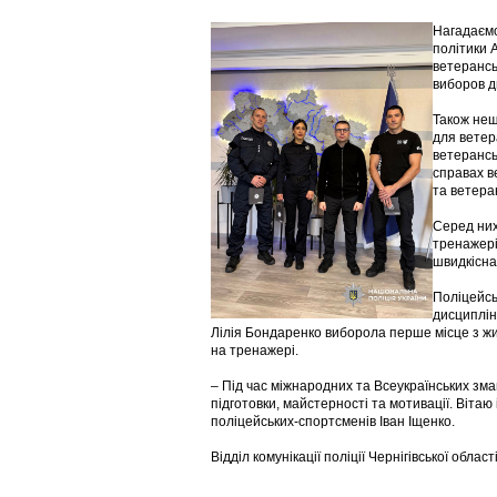
Нагадаємо
політики 
ветерансь
виборов дв
Також нещ
для ветер
ветерансь
справах в
та ветера
Серед них
тренажері
швидкісна 
Поліцейсь
дисципліна
Лілія Бондаренко виборола перше місце з жим
на тренажері.
– Під час міжнародних та Всеукраїнських зма
підготовки, майстерності та мотивації. Віта
поліцейських-спортсменів Іван Іщенко.
Відділ комунікації поліції Чернігівської област