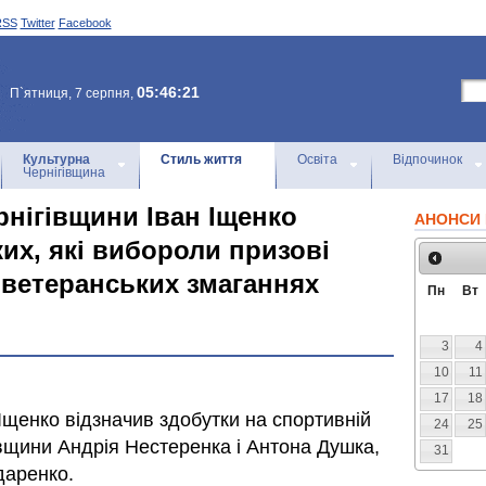
RSS
Twitter
Facebook
05:46:21
П`ятниця, 7 серпня,
Культурна
Стиль життя
Освіта
Відпочинок
Чернігівщина
рнігівщини Іван Іщенко
АНОНСИ 
их, які вибороли призові
 ветеранських змаганнях
Пн
Вт
3
4
10
11
17
18
 Іщенко відзначив здобутки на спортивній
24
25
гівщини Андрія Нестеренка і Антона Душка,
31
даренко.