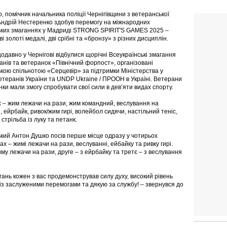
, помічник начальника поліції Чернігівщини з ветеранської
Андрій Нестеренко здобув перемогу на міжнародних
ких змаганнях у Мадриді STRONG SPIRIT'S GAMES 2025 –
і золоті медалі, дві срібні та «бронзу» з різних дисциплін.
одавно у Чернігові відбулися щорічні Всеукраїнські змагання
анів та ветеранок «Північний форпост», організовані
кою спільнотою «Серцевір» за підтримки Міністерства у
етеранів України та UNDP Ukraine / ПРООН в Україні. Ветерани
нки мали змогу спробувати свої сили в дев’яти видах спорту.
 – жим лежачи на рази, жим командний, веслування на
, ейрбайк, ривок/жим гирі, волейбол сидячи, настільний теніс,
стрільба із луку та петанк.
кий Антон Душко посів перше місце одразу у чотирьох
х – жимі лежачи на рази, веслуванні, ейбайку та ривку гирі.
у лежачи на рази, друге – з ейрбайку та третє – з веслування
гань кожен з вас продемонстрував силу духу, високий рівень
ю із заслуженими перемогами та дякую за службу! – звернувся до
і