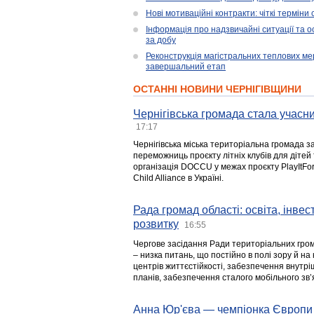
Нові мотиваційні контракти: чіткі терміни
Інформація про надзвичайні ситуації та ос
за добу
Реконструкція магістральних теплових ме
завершальний етап
ОСТАННІ НОВИНИ ЧЕРНІГІВЩИНИ
Чернігівська громада стала учасни
17:17
Чернігівська міська територіальна громада з
переможниць проєкту літніх клубів для дітей 
організація DOCCU у межах проєкту PlayItFo
Child Alliance в Україні.
Рада громад області: освіта, інве
розвитку
16:55
Чергове засідання Ради територіальних гром
– низка питань, що постійно в полі зору й на
центрів життєстійкості, забезпечення внутр
планів, забезпечення сталого мобільного зв’я
Анна Юр'єва — чемпіонка Європи 