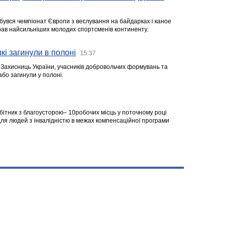
ідбувся чемпіонат Європи з веслування на байдарках і каное
ібрав найсильніших молодих спортсменів континенту.
кі загинули в полоні
15:37
а Захисниць України, учасників добровольчих формувань та
 або загинули у полоні.
робітник з благоусторою– 10робочих місць у поточному році
я людей з інвалідністю в межах компенсаційної програми