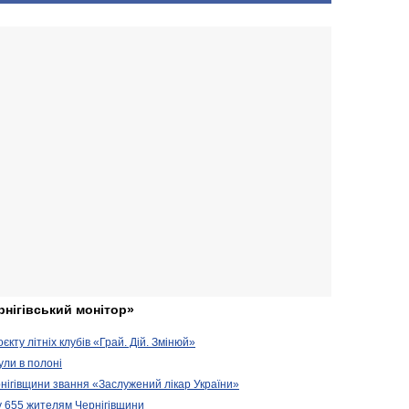
рнігівський монітор»
кту літніх клубів «Грай. Дій. Змінюй»
ули в полоні
нігівщини звання «Заслужений лікар України»
у 655 жителям Чернігівщини