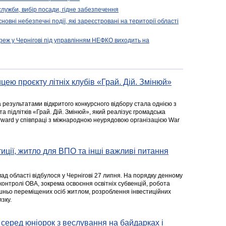
 служби, вибір посади, гідне забезпечення
новні небезпечні події, які зареєстровані на території області
реж у Чернігові під управлінням НЕФКО виходить на
цею проєкту літніх клубів «Грай. Дій. Змінюй»
а результатами відкритого конкурсного відбору стала однією з
та підлітків «Грай. Дій. Змінюй», який реалізує громадська
rward у співпраці з міжнародною неурядовою організацією War
стиції, житло для ВПО та інші важливі питання
ад області відбулося у Чернігові 27 липня. На порядку денному
 контролі ОВА, зокрема освоєння освітніх субвенцій, робота
ішньо переміщених осіб житлом, розроблення інвестиційних
зку.
серед юніорок з веслування на байдарках і