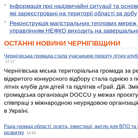
Інформація про надзвичайні ситуації та основн
які зареєстровані на території області за добу
Реконструкція магістральних теплових мереж у
управлінням НЕФКО виходить на завершальн
ОСТАННІ НОВИНИ ЧЕРНІГІВЩИНИ
Чернігівська громада стала учасницею проєкту літніх клуб
17:17
Чернігівська міська територіальна громада за 
відкритого конкурсного відбору стала однією з
літніх клубів для дітей та підлітків «Грай. Дій. З
громадська організація DOCCU у межах проєкту 
співпраці з міжнародною неурядовою організаціє
в Україні.
Рада громад області: освіта, інвестиції, житло для ВПО та
розвитку
16:55