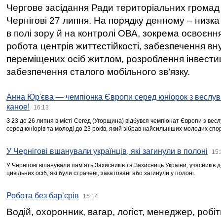
Чергове засідання Ради територіальних громад 
Чернігові 27 липня. На порядку денному – низка
в полі зору й на контролі ОВА, зокрема освоєння
робота центрів життєстійкості, забезпечення вн
переміщених осіб житлом, розроблення інвестиц
забезпечення сталого мобільного зв’язку.
Анна Юр'єва — чемпіонка Європи серед юніорок з веслув
каное!
16:13
З 23 до 26 липня в місті Сегед (Угорщина) відбувся чемпіонат Європи з вес
серед юніорів та молоді до 23 років, який зібрав найсильніших молодих спо
У Чернігові вшанували українців, які загинули в полоні
15:
У Чернігові вшанували пам’ять Захисників та Захисниць України, учасників
цивільних осіб, які були страчені, закатовані або загинули у полоні.
Робота без бар’єрів
15:14
Водій, охоронник, вагар, логіст, менеджер, робі