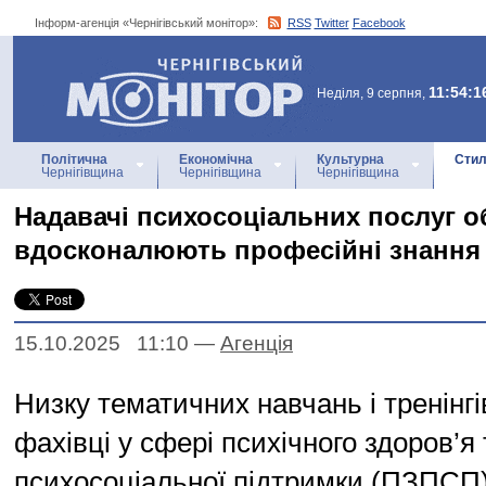
Інформ-агенція «Чернігівський монітор»:
RSS
Twitter
Facebook
Інформ-агенція
«Чернігівський монітор»
11:54:1
Неділя, 9 серпня,
Політична
Економічна
Культурна
Стил
Чернігівщина
Чернігівщина
Чернігівщина
Надавачі психосоціальних послуг о
вдосконалюють професійні знання 
15.10.2025 11:10
—
Агенцiя
Низку тематичних навчань і тренінгі
фахівці у сфері психічного здоров’я 
психосоціальної підтримки (ПЗПСП)