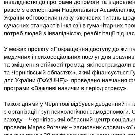
інвалідністю до програми допомоги та відновлен
разом з експертками Національної Асамблеї люд
України обговорили низку ключових питань що
сучасних стандартів інклюзії в гуманітарних пр
потреб людей з інвалідністю, реабілітації під ча
У межах проєкту «Покращення доступу до житт
медичних і психосоціальних послуг для вразлив
та зміцнення стійкості громад, які постраждали в
та Чернігівській областях», який фінансується
для України (ГФУ/UHF)», проведено навчання ф
програми «Важливі навички в період стресу».
Також днями у Чернігові відбувся дводенний ін
з організації груп психологічної самодопомоги. 
заходу – Чернігівський обласний центр соціаль
провели Марек Рогачек – засновник словацької о