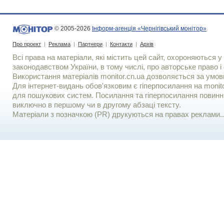
© 2005-2026
Інформ-агенція «Чернігівський монітор»
Про проект
|
Реклама
|
Партнери
|
Контакти
|
Архів
Всі права на матеріали, які містить цей сайт, охороняються у 
законодавством України, в тому числі, про авторське право і 
Використання матерiалiв monitor.cn.ua дозволяється за умов
Для iнтернет-видань обов'язковим є гiперпосилання на monito
для пошукових систем. Посилання та гіперпосилання повинні
виключно в першому чи в другому абзаці тексту.
Матеріали з позначкою (PR) друкуються на правах реклами..