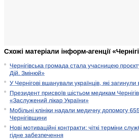
Схожі матеріали інформ-агенції «Черніг
Чернігівська громада стала учасницею проєкту 
Дій. Змінюй»
У Чернігові вшанували українців, які загинули 
Президент присвоїв шістьом медикам Чернігі
«Заслужений лікар України»
Мобільні клініки надали медичну допомогу 65
Чернігівщини
Нові мотиваційні контракти: чіткі терміни служ
гідне забезпечення