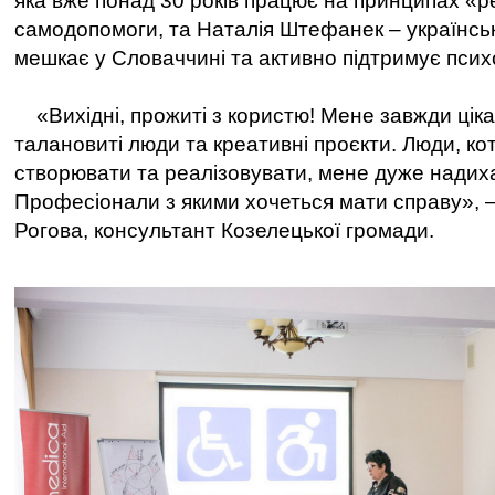
яка вже понад 30 років працює на принципах «p
самодопомоги, та Наталія Штефанек – українськ
мешкає у Словаччині та активно підтримує психол
«Вихідні, прожиті з користю! Мене завжди ціка
талановиті люди та креативні проєкти. Люди, кот
створювати та реалізовувати, мене дуже надих
Професіонали з якими хочеться мати справу», –
Рогова, консультант Козелецької громади.