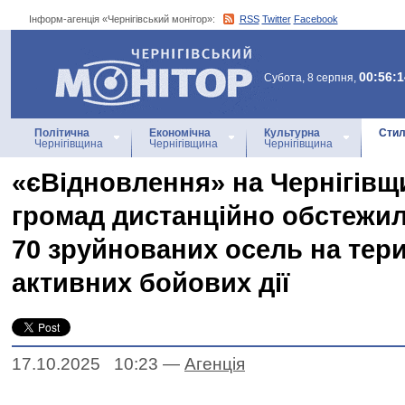
Інформ-агенція «Чернігівський монітор»:
RSS
Twitter
Facebook
Інформ-агенція
«Чернігівський монітор»
00:56:1
Субота, 8 серпня,
Політична
Економічна
Культурна
Стил
Чернігівщина
Чернігівщина
Чернігівщина
«єВідновлення» на Чернігівщин
громад дистанційно обстежи
70 зруйнованих осель на тер
активних бойових дії
17.10.2025 10:23
—
Агенцiя