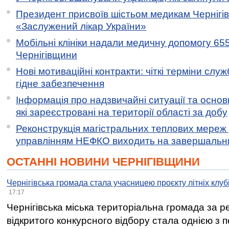
Президент присвоїв шістьом медикам Чернігі
«Заслужений лікар України»
Мобільні клініки надали медичну допомогу 65
Чернігівщини
Нові мотиваційні контракти: чіткі терміни служ
гідне забезпечення
Інформація про надзвичайні ситуації та основн
які зареєстровані на території області за добу
Реконструкція магістральних теплових мереж у
управлінням НЕФКО виходить на завершальн
ОСТАННІ НОВИНИ ЧЕРНІГІВЩИНИ
Чернігівська громада стала учасницею проєкту літніх клуб
17:17
Чернігівська міська територіальна громада за 
відкритого конкурсного відбору стала однією з