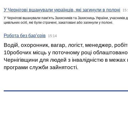
У Чернігові вшанували українців, які загинули в полоні
15:
У Чернігові вшанували пам’ять Захисників та Захисниць України, учасників
цивільних осіб, які були страчені, закатовані або загинули у полоні.
Робота без бар’єрів
15:14
Водій, охоронник, вагар, логіст, менеджер, робі
10робочих місць у поточному році облаштован
Чернігівщини для людей з інвалідністю в межах
програми служби зайнятості.