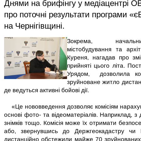
Днями на брифінгу у медіацентрі 
про поточні результати програми «
на Чернігівщині.
Зокрема, начальн
містобудування та архі
Куреня, нагадав про змі
прийняті цього літа. Пос
Урядом, дозволила ком
зруйноване житло дистанц
де ведуться активні бойові дії.
«Це нововведення дозволяє комісіям нарахув
основі фото- та відеоматеріалів. Наприклад, з 
знімків тощо. Комісія може їх отримати безпос
або, звернувшись до Держгеокадастру чи 
дистанційно обстежили майже 70 зруйнованих