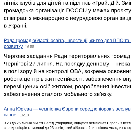
літніх клубів для дітей та підлітків «Грай. Дій. З
громадська організація DOCCU у межах проєкту 
співпраці з міжнародною неурядовою організаціє
в Україні.
Рада громад області: освіта, інвестиції, житло для ВПО та
розвитку
16:55
Чергове засідання Ради територіальних громад 
Чернігові 27 липня. На порядку денному – низка
в полі зору й на контролі ОВА, зокрема освоєння
робота центрів життєстійкості, забезпечення вн
переміщених осіб житлом, розроблення інвестиц
забезпечення сталого мобільного зв’язку.
Анна Юр'єва — чемпіонка Європи серед юніорок з веслув
каное!
16:13
З 23 до 26 липня в місті Сегед (Угорщина) відбувся чемпіонат Європи з вес
серед юніорів та молоді до 23 років, який зібрав найсильніших молодих спо