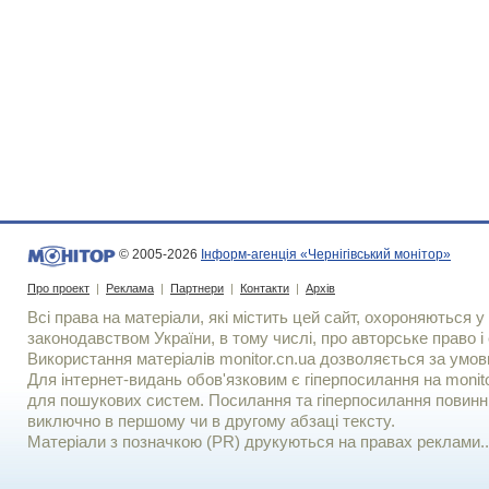
© 2005-2026
Інформ-агенція «Чернігівський монітор»
Про проект
|
Реклама
|
Партнери
|
Контакти
|
Архів
Всі права на матеріали, які містить цей сайт, охороняються у 
законодавством України, в тому числі, про авторське право і 
Використання матерiалiв monitor.cn.ua дозволяється за умов
Для iнтернет-видань обов'язковим є гiперпосилання на monito
для пошукових систем. Посилання та гіперпосилання повинні
виключно в першому чи в другому абзаці тексту.
Матеріали з позначкою (PR) друкуються на правах реклами..