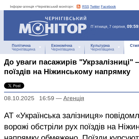
Інформ-агенція «Чернігівський монітор»:
RSS
Twitter
Facebook
Інформ-агенція
«Чернігівський монітор»
09:59
П`ятниця, 7 серпня,
Політична
Економічна
Культурна
Стил
Чернігівщина
Чернігівщина
Чернігівщина
До уваги пасажирів "Укрзалізниці" 
поїздів на Ніжинському напрямку
08.10.2025 16:59
—
Агенцiя
АТ «Українська залізниця» повідомл
ворожі обстріли рух поїздів на Ніжи
напрямку обмежено. Поїзди курсуют