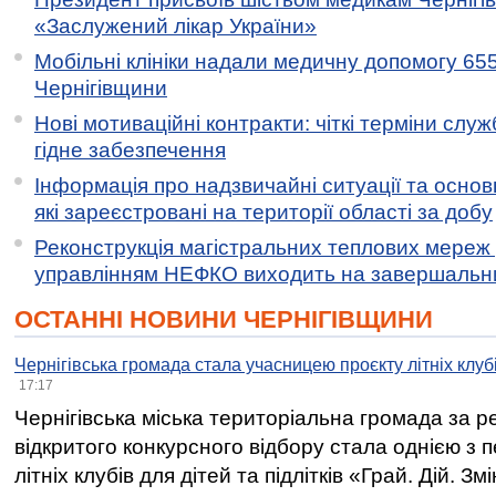
«Заслужений лікар України»
Мобільні клініки надали медичну допомогу 65
Чернігівщини
Нові мотиваційні контракти: чіткі терміни служ
гідне забезпечення
Інформація про надзвичайні ситуації та основн
які зареєстровані на території області за добу
Реконструкція магістральних теплових мереж у
управлінням НЕФКО виходить на завершальн
ОСТАННІ НОВИНИ ЧЕРНІГІВЩИНИ
Чернігівська громада стала учасницею проєкту літніх клуб
17:17
Чернігівська міська територіальна громада за 
відкритого конкурсного відбору стала однією з
літніх клубів для дітей та підлітків «Грай. Дій. З