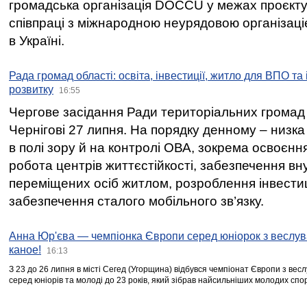
громадська організація DOCCU у межах проєкту 
співпраці з міжнародною неурядовою організаціє
в Україні.
Рада громад області: освіта, інвестиції, житло для ВПО та
розвитку
16:55
Чергове засідання Ради територіальних громад 
Чернігові 27 липня. На порядку денному – низка
в полі зору й на контролі ОВА, зокрема освоєння
робота центрів життєстійкості, забезпечення вн
переміщених осіб житлом, розроблення інвестиц
забезпечення сталого мобільного зв’язку.
Анна Юр'єва — чемпіонка Європи серед юніорок з веслув
каное!
16:13
З 23 до 26 липня в місті Сегед (Угорщина) відбувся чемпіонат Європи з вес
серед юніорів та молоді до 23 років, який зібрав найсильніших молодих спо