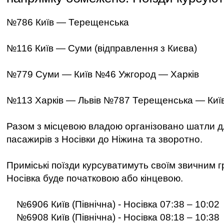
№786 Київ — Терещенська
№116 Київ — Суми (відправлення з Києва)
№779 Суми — Київ №46 Ужгород — Харків
№113 Харків — Львів №787 Терещенська — Киї
Разом з місцевою владою організовано шатли д
пасажирів з Носівки до Ніжина та зворотно.
Приміські поїзди курсуватимуть своїм звичним г
Носівка буде початковою або кінцевою.
№6906 Київ (Північна) - Носівка 07:38 – 10:02
№6908 Київ (Північна) - Носівка 08:18 – 10:38