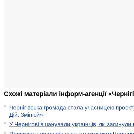
Схожі матеріали інформ-агенції «Черніг
Чернігівська громада стала учасницею проєкту 
Дій. Змінюй»
У Чернігові вшанували українців, які загинули 
Президент присвоїв шістьом медикам Чернігі