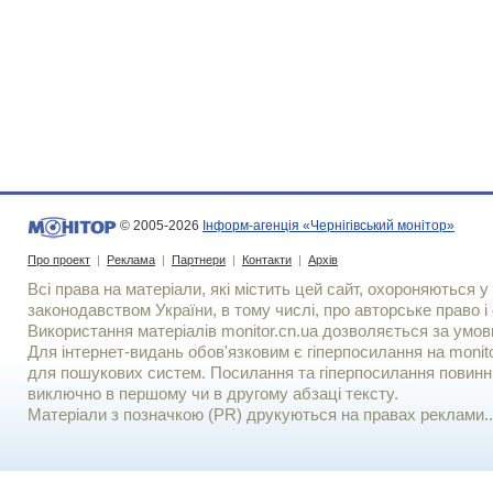
© 2005-2026
Інформ-агенція «Чернігівський монітор»
Про проект
|
Реклама
|
Партнери
|
Контакти
|
Архів
Всі права на матеріали, які містить цей сайт, охороняються у 
законодавством України, в тому числі, про авторське право і 
Використання матерiалiв monitor.cn.ua дозволяється за умов
Для iнтернет-видань обов'язковим є гiперпосилання на monito
для пошукових систем. Посилання та гіперпосилання повинні
виключно в першому чи в другому абзаці тексту.
Матеріали з позначкою (PR) друкуються на правах реклами..