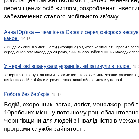
робота центрів життєстійкості, забезпечення вн
переміщених осіб житлом, розроблення інвестиц
забезпечення сталого мобільного зв’язку.
Анна Юр'єва — чемпіонка Європи серед юніорок з веслув
каное!
16:13
З 23 до 26 липня в місті Сегед (Угорщина) відбувся чемпіонат Європи з вес
серед юніорів та молоді до 23 років, який зібрав найсильніших молодих спо
У Чернігові вшанували українців, які загинули в полоні
15:
У Чернігові вшанували пам’ять Захисників та Захисниць України, учасників
цивільних осіб, які були страчені, закатовані або загинули у полоні.
Робота без бар’єрів
15:14
Водій, охоронник, вагар, логіст, менеджер, робі
10робочих місць у поточному році облаштован
Чернігівщини для людей з інвалідністю в межах
програми служби зайнятості.