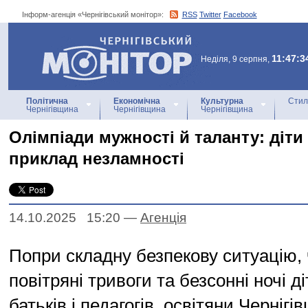
Інформ-агенція «Чернігівський монітор»:
RSS
Twitter
Facebook
Інформ-агенція
«Чернігівський монітор»
11:47:3
Неділя, 9 серпня,
Політична
Економічна
Культурна
Стил
Чернігівщина
Чернігівщина
Чернігівщина
Олімпіади мужності й таланту: діти
приклад незламності
14.10.2025 15:20
—
Агенцiя
Попри складну безпекову ситуацію,
повітряні тривоги та безсонні ночі ді
батьків і педагогів, освітяни Черніг