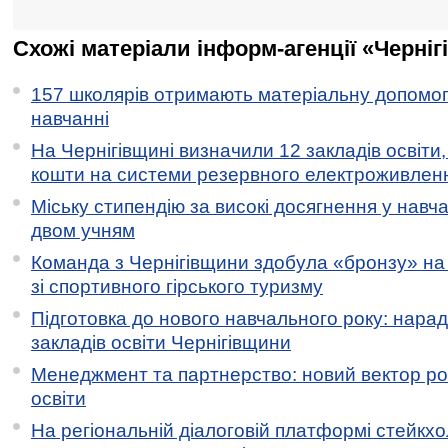
Схожі матеріали інформ-агенції «Черніг
157 школярів отримають матеріальну допомогу
навчанні
На Чернігівщині визначили 12 закладів освіти,
кошти на системи резервного електроживлен
Міську стипендію за високі досягнення у навч
двом учням
Команда з Чернігівщини здобула «бронзу» на 
зі спортивного гірського туризму
Підготовка до нового навчального року: нарад
закладів освіти Чернігівщини
Менеджмент та партнерство: новий вектор ро
освіти
На регіональній діалоговій платформі стейкх