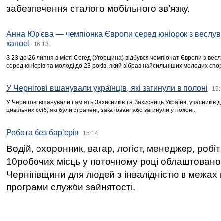
забезпечення сталого мобільного зв’язку.
Анна Юр'єва — чемпіонка Європи серед юніорок з веслув
каное!
16:13
З 23 до 26 липня в місті Сегед (Угорщина) відбувся чемпіонат Європи з вес
серед юніорів та молоді до 23 років, який зібрав найсильніших молодих спо
У Чернігові вшанували українців, які загинули в полоні
15:
У Чернігові вшанували пам’ять Захисників та Захисниць України, учасників
цивільних осіб, які були страчені, закатовані або загинули у полоні.
Робота без бар’єрів
15:14
Водій, охоронник, вагар, логіст, менеджер, робі
10робочих місць у поточному році облаштован
Чернігівщини для людей з інвалідністю в межах
програми служби зайнятості.