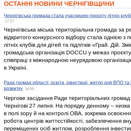
ОСТАННІ НОВИНИ ЧЕРНІГІВЩИНИ
Чернігівська громада стала учасницею проєкту літніх клуб
17:17
Чернігівська міська територіальна громада за 
відкритого конкурсного відбору стала однією з
літніх клубів для дітей та підлітків «Грай. Дій. З
громадська організація DOCCU у межах проєкту 
співпраці з міжнародною неурядовою організаціє
в Україні.
Рада громад області: освіта, інвестиції, житло для ВПО та
розвитку
16:55
Чергове засідання Ради територіальних громад 
Чернігові 27 липня. На порядку денному – низка
в полі зору й на контролі ОВА, зокрема освоєння
робота центрів життєстійкості, забезпечення вн
переміщених осіб житлом, розроблення інвестиц