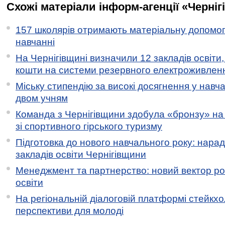
Схожі матеріали інформ-агенції «Черніг
157 школярів отримають матеріальну допомогу
навчанні
На Чернігівщині визначили 12 закладів освіти,
кошти на системи резервного електроживлен
Міську стипендію за високі досягнення у навч
двом учням
Команда з Чернігівщини здобула «бронзу» на 
зі спортивного гірського туризму
Підготовка до нового навчального року: нарад
закладів освіти Чернігівщини
Менеджмент та партнерство: новий вектор ро
освіти
На регіональній діалоговій платформі стейкх
перспективи для молоді