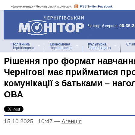
Інформ-агенція «Чернігівський монітор»:
RSS
Twitter
Facebook
Інформ-агенція
«Чернігівський монітор»
06:36:2
Четвер, 6 серпня,
Політична
Економічна
Культурна
Стил
Чернігівщина
Чернігівщина
Чернігівщина
Рішення про формат навчання
Чернігові має прийматися про
комунікації з батьками – наго
ОВА
15.10.2025 10:47
—
Агенцiя