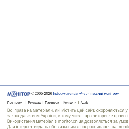
© 2005-2026
Інформ-агенція «Чернігівський монітор»
Про проект
|
Реклама
|
Партнери
|
Контакти
|
Архів
Всі права на матеріали, які містить цей сайт, охороняються у 
законодавством України, в тому числі, про авторське право і 
Використання матерiалiв monitor.cn.ua дозволяється за умов
Для iнтернет-видань обов'язковим є гiперпосилання на monito