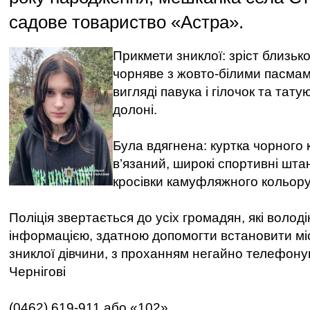
садове товариство «Астра».
Прикмети зниклої: зріст близьк
чорняве з жовто-білими пасмам
вигляді павука і гілочок та тату
долоні.
Була вдягнена: куртка чорного к
в’язаний, широкі спортивні штан
кросівки камуфляжного кольору
Поліція звертається до усіх громадян, які волод
інформацією, здатною допомогти встановити м
зниклої дівчини, з проханням негайно телефону
Чернігові
(0462) 619-911 або «102».