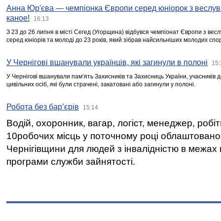
Анна Юр'єва — чемпіонка Європи серед юніорок з веслув
каное!
16:13
З 23 до 26 липня в місті Сегед (Угорщина) відбувся чемпіонат Європи з вес
серед юніорів та молоді до 23 років, який зібрав найсильніших молодих спо
У Чернігові вшанували українців, які загинули в полоні
15:
У Чернігові вшанували пам’ять Захисників та Захисниць України, учасників
цивільних осіб, які були страчені, закатовані або загинули у полоні.
Робота без бар’єрів
15:14
Водій, охоронник, вагар, логіст, менеджер, робі
10робочих місць у поточному році облаштован
Чернігівщини для людей з інвалідністю в межах
програми служби зайнятості.