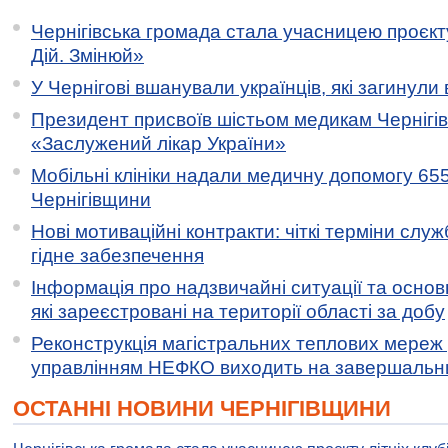
Чернігівська громада стала учасницею проєкту 
Дій. Змінюй»
У Чернігові вшанували українців, які загинули 
Президент присвоїв шістьом медикам Чернігі
«Заслужений лікар України»
Мобільні клініки надали медичну допомогу 65
Чернігівщини
Нові мотиваційні контракти: чіткі терміни служ
гідне забезпечення
Інформація про надзвичайні ситуації та основн
які зареєстровані на території області за добу
Реконструкція магістральних теплових мереж у
управлінням НЕФКО виходить на завершальн
ОСТАННІ НОВИНИ ЧЕРНІГІВЩИНИ