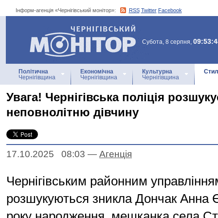
Інформ-агенція «Чернігівський монітор»:
RSS
Twitter
Facebook
Інформ-агенція
«Чернігівський монітор»
09:53:4
Субота, 8 серпня,
Політична
Економічна
Культурна
Стил
Чернігівщина
Чернігівщина
Чернігівщина
Увага! Чернігівська поліція розшуку
неповнолітню дівчину
17.10.2025 08:03
—
Агенцiя
Чернігівським районним управлінням
розшукуються зникла Дончак Анна Є
року народження, мешканка села Ст