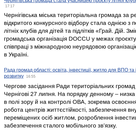
Чернігівська громада стала учасницею проєкту літніх клуб
17:17
Чернігівська міська територіальна громада за 
відкритого конкурсного відбору стала однією з
літніх клубів для дітей та підлітків «Грай. Дій. З
громадська організація DOCCU у межах проєкту 
співпраці з міжнародною неурядовою організаціє
в Україні.
Рада громад області: освіта, інвестиції, житло для ВПО та
розвитку
16:55
Чергове засідання Ради територіальних громад 
Чернігові 27 липня. На порядку денному – низка
в полі зору й на контролі ОВА, зокрема освоєння
робота центрів життєстійкості, забезпечення вн
переміщених осіб житлом, розроблення інвестиц
забезпечення сталого мобільного зв’язку.