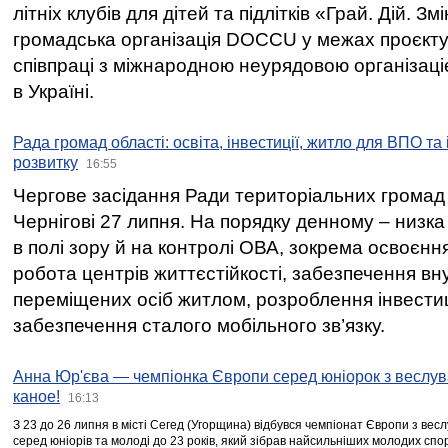
літніх клубів для дітей та підлітків «Грай. Дій. З
громадська організація DOCCU у межах проєкту 
співпраці з міжнародною неурядовою організаціє
в Україні.
Рада громад області: освіта, інвестиції, житло для ВПО та
розвитку
16:55
Чергове засідання Ради територіальних громад 
Чернігові 27 липня. На порядку денному – низка
в полі зору й на контролі ОВА, зокрема освоєння
робота центрів життєстійкості, забезпечення вн
переміщених осіб житлом, розроблення інвестиц
забезпечення сталого мобільного зв’язку.
Анна Юр'єва — чемпіонка Європи серед юніорок з веслув
каное!
16:13
З 23 до 26 липня в місті Сегед (Угорщина) відбувся чемпіонат Європи з вес
серед юніорів та молоді до 23 років, який зібрав найсильніших молодих спо