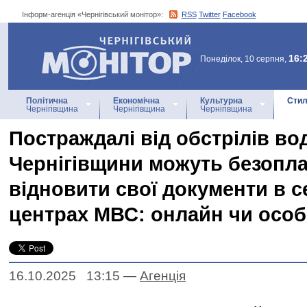
Інформ-агенція «Чернігівський монітор»:
RSS
Twitter
Facebook
Інформ-агенція
«Чернігівський монітор»
16:
Понеділок, 10 серпня,
Політична
Економічна
Культурна
Стил
Чернігівщина
Чернігівщина
Чернігівщина
Постраждалі від обстрілів вод
Чернігівщини можуть безопл
відновити свої документи в с
центрах МВС: онлайн чи осо
16.10.2025 13:15
—
Агенцiя