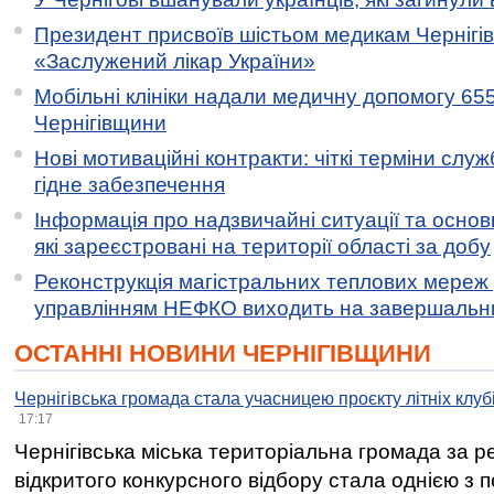
Президент присвоїв шістьом медикам Чернігі
«Заслужений лікар України»
Мобільні клініки надали медичну допомогу 65
Чернігівщини
Нові мотиваційні контракти: чіткі терміни служ
гідне забезпечення
Інформація про надзвичайні ситуації та основн
які зареєстровані на території області за добу
Реконструкція магістральних теплових мереж у
управлінням НЕФКО виходить на завершальн
ОСТАННІ НОВИНИ ЧЕРНІГІВЩИНИ
Чернігівська громада стала учасницею проєкту літніх клуб
17:17
Чернігівська міська територіальна громада за 
відкритого конкурсного відбору стала однією з