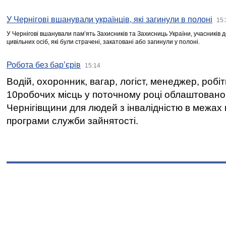
У Чернігові вшанували українців, які загинули в полоні
15:
У Чернігові вшанували пам’ять Захисників та Захисниць України, учасників
цивільних осіб, які були страчені, закатовані або загинули у полоні.
Робота без бар’єрів
15:14
Водій, охоронник, вагар, логіст, менеджер, робі
10робочих місць у поточному році облаштован
Чернігівщини для людей з інвалідністю в межах
програми служби зайнятості.