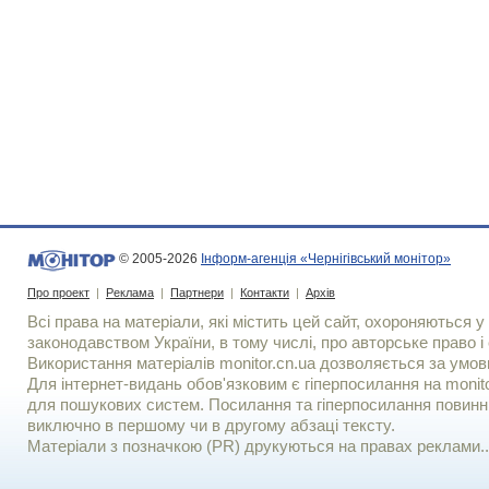
© 2005-2026
Інформ-агенція «Чернігівський монітор»
Про проект
|
Реклама
|
Партнери
|
Контакти
|
Архів
Всі права на матеріали, які містить цей сайт, охороняються у 
законодавством України, в тому числі, про авторське право і 
Використання матерiалiв monitor.cn.ua дозволяється за умов
Для iнтернет-видань обов'язковим є гiперпосилання на monito
для пошукових систем. Посилання та гіперпосилання повинні
виключно в першому чи в другому абзаці тексту.
Матеріали з позначкою (PR) друкуються на правах реклами..