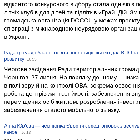
відкритого конкурсного відбору стала однією з
літніх клубів для дітей та підлітків «Грай. Дій. З
громадська організація DOCCU у межах проєкту 
співпраці з міжнародною неурядовою організаціє
в Україні.
Рада громад області: освіта, інвестиції, житло для ВПО та
розвитку
16:55
Чергове засідання Ради територіальних громад 
Чернігові 27 липня. На порядку денному – низка
в полі зору й на контролі ОВА, зокрема освоєння
робота центрів життєстійкості, забезпечення вн
переміщених осіб житлом, розроблення інвестиц
забезпечення сталого мобільного зв’язку.
Анна Юр'єва — чемпіонка Європи серед юніорок з веслув
каное!
16:13