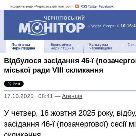
Інформ-агенція «Чернігівський монітор»:
RSS
Twitter
Facebook
Інформ-агенція
«Чернігівський монітор»
16:16:4
Субота, 8 серпня,
Політична
Економічна
Культурна
Стил
Чернігівщина
Чернігівщина
Чернігівщина
Відбулося засідання 46-ї (позачергов
міської ради VIII скликання
17.10.2025 08:41
—
Агенцiя
У четвер, 16 жовтня 2025 року, відб
засідання 46-ї (позачергової) сесії мі
скликання.