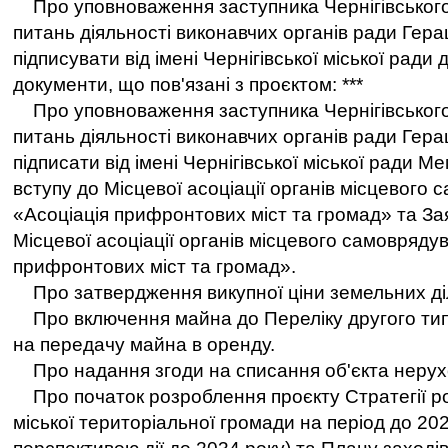
Про уповноваження заступника Чернiгiвського 
питань дiяльностi виконавчих органiв ради Гера
пiдписувати вiд iменi Чернiгiвської мiської ради 
документи, що пов'язанi з проєктом: ***
Про уповноваження заступника Чернiгiвського 
питань дiяльностi виконавчих органiв ради Гера
пiдписати вiд iменi Чернiгiвської мiської ради 
вступу до Мiсцевої acoцiaцiї органів мiсцевого
«Асоцiацiя прифронтових мiст та громад» та За
Мiсцевої acoцiaцiї органiв мiсцевого самовряду
прифронтових мiст та громад».
Про затвердження викупної цiни земельних дi
Про включення майна до Перелiку другого тип
на передачу майна в оренду.
Про надання згоди на списання об'єкта нерух
Про початок розроблення проєкту Стратегiї роз
мiської територiальної громади на перiод до 202