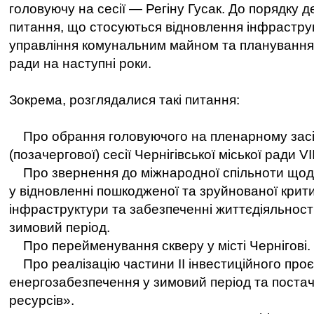
головуючу на сесії — Регіну Гусак. До порядку 
питання, що стосуються відновлення інфрастру
управління комунальним майном та планування д
ради на наступні роки.
Зокрема, розглядалися такі питання:
Про обрання головуючого на пленарному засі
(позачергової) сесії Чернігівської міської ради VI
Про звернення до міжнародної спільноти щод
у відновленні пошкодженої та зруйнованої крит
інфраструктури та забезпеченні життєдіяльності
зимовий період.
Про перейменування скверу у місті Чернігові.
Про реалiзацiю частини II iнвестицiйного про
енергозабезпечення у зимовий перiод та поста
ресурсiв».