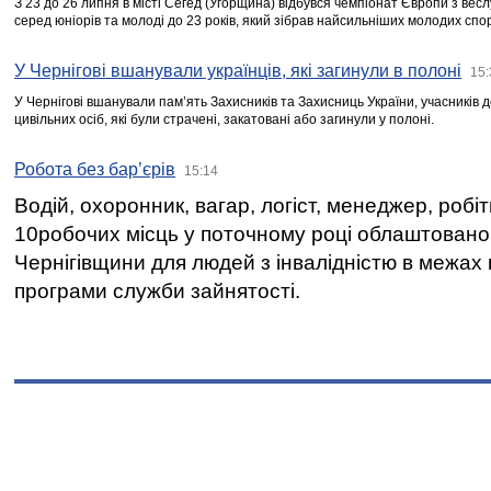
З 23 до 26 липня в місті Сегед (Угорщина) відбувся чемпіонат Європи з вес
серед юніорів та молоді до 23 років, який зібрав найсильніших молодих спо
У Чернігові вшанували українців, які загинули в полоні
15:
У Чернігові вшанували пам’ять Захисників та Захисниць України, учасників
цивільних осіб, які були страчені, закатовані або загинули у полоні.
Робота без бар’єрів
15:14
Водій, охоронник, вагар, логіст, менеджер, робі
10робочих місць у поточному році облаштован
Чернігівщини для людей з інвалідністю в межах
програми служби зайнятості.