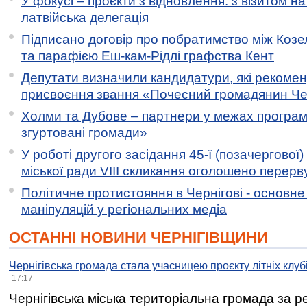
У фокусі – проєкти з відновлення: з візитом на
латвійська делегація
Підписано договір про побратимство між Коз
та парафією Еш-кам-Рідлі графства Кент
Депутати визначили кандидатури, які рекоме
присвоєння звання «Почесний громадянин Черн
Холми та Дубове – партнери у межах програми
згуртовані громади»
У роботі другого засідання 45-ї (позачергової) 
міської ради VIII скликання оголошено перерв
Політичне протистояння в Чернігові - основн
маніпуляцій у регіональних медіа
ОСТАННІ НОВИНИ ЧЕРНІГІВЩИНИ
Чернігівська громада стала учасницею проєкту літніх клуб
17:17
Чернігівська міська територіальна громада за 