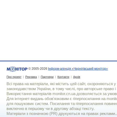
© 2005-2026
Інформ-агенція «Чернігівський монітор»
Про проект
|
Реклама
|
Партнери
|
Контакти
|
Архів
Всі права на матеріали, які містить цей сайт, охороняються у 
законодавством України, в тому числі, про авторське право і 
Використання матерiалiв monitor.cn.ua дозволяється за умов
Для iнтернет-видань обов'язковим є гiперпосилання на monito
для пошукових систем. Посилання та гіперпосилання повинні
виключно в першому чи в другому абзаці тексту.
Матеріали з позначкою (PR) друкуються на правах реклами..