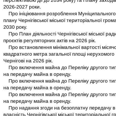
перспективою дiї до 2034 року) та Плану заходiв з
2026-2027 роки.
Про iнiцiювання розроблення Мунiципального
плану Чернiгiвської мiської територiальної гром
2030 року.
Про План дiяльностi Чернiгiвської мiської ради
проєктiв регуляторних актiв на 2026 рiк.
Про встановлення мiнiмальної вартостi мiсячо
квадратного метра загальної площi нерухомого 
Чернігові на 2026 рік.
Про включення майна до Переліку другого тип
на передачу майна в оренду.
Про включення майна до Переліку другого тип
на передачу майна в оренду.
Про включення майна до Переліку другого тип
на передачу майна в оренду.
Про надання згоди на безоплатну передачу в
власність Чернігівської міської територіальної г