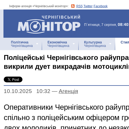
Інформ-агенція «Чернігівський монітор»:
RSS
Twitter
Facebook
Інформ-агенція
«Чернігівський монітор»
08:40
П`ятниця, 7 серпня,
Політична
Економічна
Культурна
Стил
Чернігівщина
Чернігівщина
Чернігівщина
Поліцейські Чернігівського райупр
викрили дует викрадачів мотоциклі
10.10.2025 10:32
—
Агенцiя
Оперативники Чернігівського райупр
спільно з поліцейським офіцером г
двох молодиків, причетних до незак