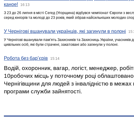
каное!
16:13
З 23 до 26 липня в місті Сегед (Угорщина) відбувся чемпіонат Європи з вес
серед юніорів та молоді до 23 років, який зібрав найсильніших молодих спо
У Чернігові вшанували українців, які загинули в полоні
15:
У Чернігові вшанували пам’ять Захисників та Захисниць України, учасників
цивільних осіб, які були страчені, закатовані або загинули у полоні.
Робота без бар’єрів
15:14
Водій, охоронник, вагар, логіст, менеджер, робі
10робочих місць у поточному році облаштован
Чернігівщини для людей з інвалідністю в межах
програми служби зайнятості.