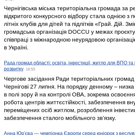
Чернігівська міська територіальна громада за 
відкритого конкурсного відбору стала однією з
літніх клубів для дітей та підлітків «Грай. Дій. З
громадська організація DOCCU у межах проєкту 
співпраці з міжнародною неурядовою організаціє
в Україні.
Рада громад області: освіта, інвестиції, житло для ВПО та
розвитку
16:55
Чергове засідання Ради територіальних громад 
Чернігові 27 липня. На порядку денному – низка
в полі зору й на контролі ОВА, зокрема освоєння
робота центрів життєстійкості, забезпечення вн
переміщених осіб житлом, розроблення інвестиц
забезпечення сталого мобільного зв’язку.
Анна Юр'єва — чемпіонка Європи серед юніорок з веслув