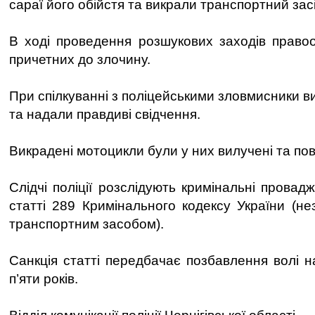
сараї його обійстя та викрали транспортний засі
В ході проведення розшукових заходів право
причетних до злочину.
При спілкуванні з поліцейськими зловмисники 
та надали правдиві свідчення.
Викрадені мотоцикли були у них вилучені та по
Слідчі поліції розслідують кримінальні прова
статті 289 Кримінального кодексу України (не
транспортним засобом).
Санкція статті передбачає позбавлення волі н
п’яти років.