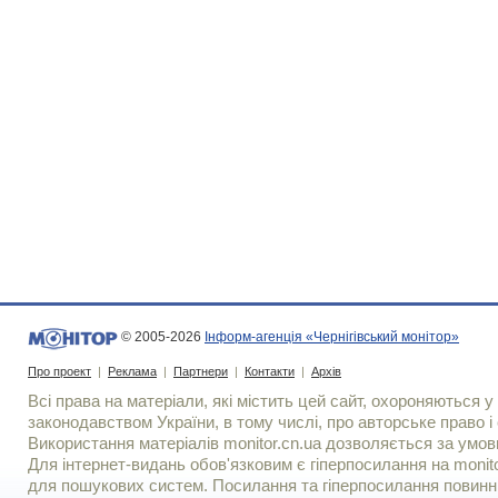
© 2005-2026
Інформ-агенція «Чернігівський монітор»
Про проект
|
Реклама
|
Партнери
|
Контакти
|
Архів
Всі права на матеріали, які містить цей сайт, охороняються у 
законодавством України, в тому числі, про авторське право і 
Використання матерiалiв monitor.cn.ua дозволяється за умов
Для iнтернет-видань обов'язковим є гiперпосилання на monito
для пошукових систем. Посилання та гіперпосилання повинні