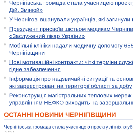
Чернігівська громада стала учасницею проєкту 
Дій. Змінюй»
У Чернігові вшанували українців, які загинули 
Президент присвоїв шістьом медикам Чернігі
«Заслужений лікар України»
Мобільні клініки надали медичну допомогу 65
Чернігівщини
Нові мотиваційні контракти: чіткі терміни служ
гідне забезпечення
Інформація про надзвичайні ситуації та основн
які зареєстровані на території області за добу
Реконструкція магістральних теплових мереж у
управлінням НЕФКО виходить на завершальн
ОСТАННІ НОВИНИ ЧЕРНІГІВЩИНИ
Чернігівська громада стала учасницею проєкту літніх клуб
17:17