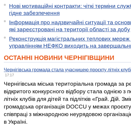
Нові мотиваційні контракти: чіткі терміни служ
гідне забезпечення
Інформація про надзвичайні ситуації та основн
які зареєстровані на території області за добу
Реконструкція магістральних теплових мереж у
управлінням НЕФКО виходить на завершальн
ОСТАННІ НОВИНИ ЧЕРНІГІВЩИНИ
Чернігівська громада стала учасницею проєкту літніх клуб
17:17
Чернігівська міська територіальна громада за 
відкритого конкурсного відбору стала однією з
літніх клубів для дітей та підлітків «Грай. Дій. З
громадська організація DOCCU у межах проєкту 
співпраці з міжнародною неурядовою організаціє
в Україні.