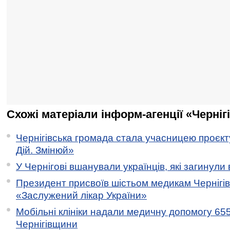
Схожі матеріали інформ-агенції «Черніг
Чернігівська громада стала учасницею проєкту 
Дій. Змінюй»
У Чернігові вшанували українців, які загинули 
Президент присвоїв шістьом медикам Чернігі
«Заслужений лікар України»
Мобільні клініки надали медичну допомогу 65
Чернігівщини