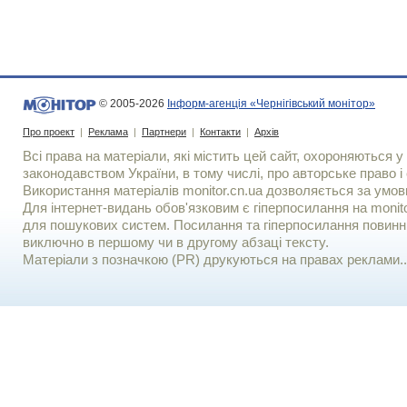
© 2005-2026
Інформ-агенція «Чернігівський монітор»
Про проект
|
Реклама
|
Партнери
|
Контакти
|
Архів
Всі права на матеріали, які містить цей сайт, охороняються у 
законодавством України, в тому числі, про авторське право і 
Використання матерiалiв monitor.cn.ua дозволяється за умов
Для iнтернет-видань обов'язковим є гiперпосилання на monito
для пошукових систем. Посилання та гіперпосилання повинні
виключно в першому чи в другому абзаці тексту.
Матеріали з позначкою (PR) друкуються на правах реклами..