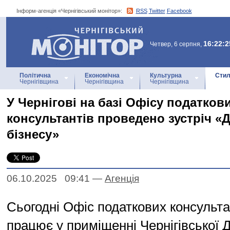
Інформ-агенція «Чернігівський монітор»:
RSS
Twitter
Facebook
Інформ-агенція
«Чернігівський монітор»
16:22:2
Четвер, 6 серпня,
Політична
Економічна
Культурна
Стил
Чернігівщина
Чернігівщина
Чернігівщина
У Чернігові на базі Офісу податков
консультантів проведено зустріч «Д
бізнесу»
06.10.2025 09:41
—
Агенцiя
Сьогодні Офіс податкових консульта
працює у приміщенні Чернігівської Д