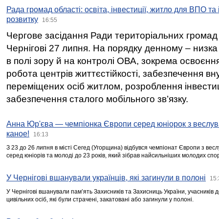
Рада громад області: освіта, інвестиції, житло для ВПО та
розвитку
16:55
Чергове засідання Ради територіальних громад 
Чернігові 27 липня. На порядку денному – низка
в полі зору й на контролі ОВА, зокрема освоєння
робота центрів життєстійкості, забезпечення вн
переміщених осіб житлом, розроблення інвестиц
забезпечення сталого мобільного зв’язку.
Анна Юр'єва — чемпіонка Європи серед юніорок з веслув
каное!
16:13
З 23 до 26 липня в місті Сегед (Угорщина) відбувся чемпіонат Європи з вес
серед юніорів та молоді до 23 років, який зібрав найсильніших молодих спо
У Чернігові вшанували українців, які загинули в полоні
15:
У Чернігові вшанували пам’ять Захисників та Захисниць України, учасників
цивільних осіб, які були страчені, закатовані або загинули у полоні.