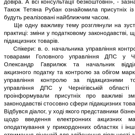
довіра. А всі консультації безкоштовні», - заз
Також Тетяна Рубан ознайомила присутніх із
будуть реалізовані найближчим часом.
Ще одну важливу тему розглянули на зустріч
практиці: зміни у податковому законодавстві, 
підакцизних товарів.
Спікери: в. о. начальника управління контр
товарами Головного управління ДПС у Чер
Олександр Гаврилюк та начальник відділ
акцизного податку та контролю за обігом марк
управління контролю за підакцизними т
управління ДПС у Чернігівській області 
проінформували присутніх про важливі зм
законодавстві стосовно сфери підакцизних това
Відбувся діалог, у ході якого представники бізн
щодо введення електронних акцизних мар
оподаткування у прикордонних областях і інши
отримання ліцензій для здійснення діяльності 