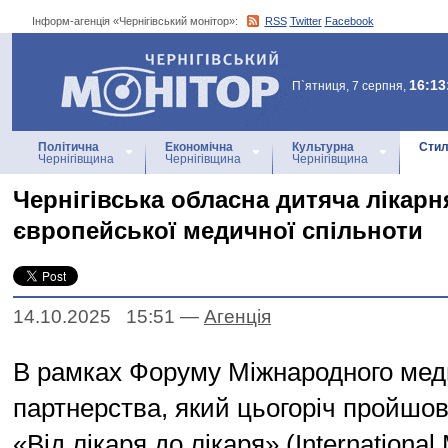
Інформ-агенція «Чернігівський монітор»:
RSS
Twitter
Facebook
Інформ-агенція
«Чернігівський монітор»
16:13
П`ятниця, 7 серпня,
Політична
Економічна
Культурна
Стил
Чернігівщина
Чернігівщина
Чернігівщина
Чернігівська обласна дитяча лікарн
європейської медичної спільноти
14.10.2025 15:51
—
Агенцiя
В рамках Форуму Міжнародного мед
партнерства, який цьогоріч пройшов
«Від лікаря до лікаря» (International