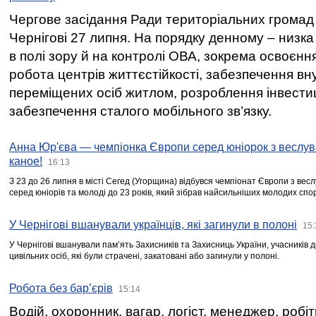
Чергове засідання Ради територіальних громад 
Чернігові 27 липня. На порядку денному – низка
в полі зору й на контролі ОВА, зокрема освоєння
робота центрів життєстійкості, забезпечення вн
переміщених осіб житлом, розроблення інвестиц
забезпечення сталого мобільного зв’язку.
Анна Юр'єва — чемпіонка Європи серед юніорок з веслув
каное!
16:13
З 23 до 26 липня в місті Сегед (Угорщина) відбувся чемпіонат Європи з вес
серед юніорів та молоді до 23 років, який зібрав найсильніших молодих спо
У Чернігові вшанували українців, які загинули в полоні
15:
У Чернігові вшанували пам’ять Захисників та Захисниць України, учасників
цивільних осіб, які були страчені, закатовані або загинули у полоні.
Робота без бар’єрів
15:14
Водій, охоронник, вагар, логіст, менеджер, робі