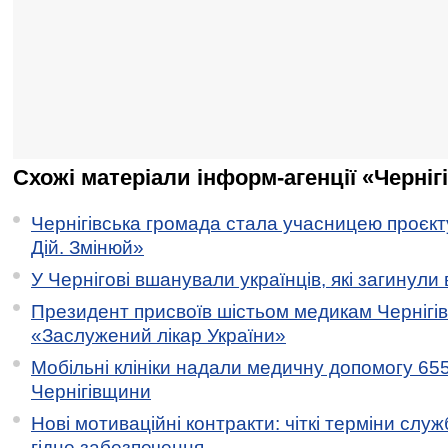
Схожі матеріали інформ-агенції «Черніг
Чернігівська громада стала учасницею проєкту 
Дій. Змінюй»
У Чернігові вшанували українців, які загинули 
Президент присвоїв шістьом медикам Чернігі
«Заслужений лікар України»
Мобільні клініки надали медичну допомогу 65
Чернігівщини
Нові мотиваційні контракти: чіткі терміни служ
гідне забезпечення