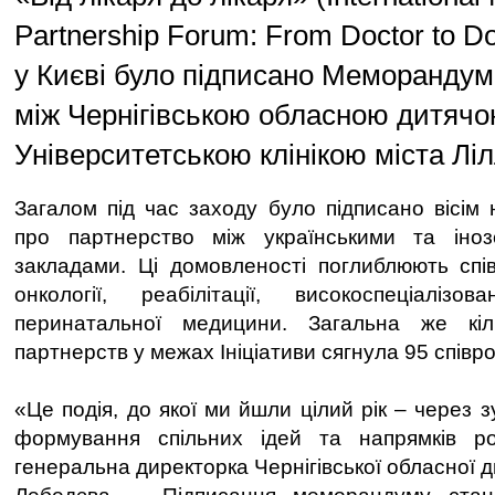
Partnership Forum: From Doctor to Do
у Києві було підписано Меморандум
між Чернігівською обласною дитячо
Університетською клінікою міста Ліл
Загалом під час заходу було підписано вісім
про партнерство між українськими та іно
закладами. Ці домовленості поглиблюють спі
онкології, реабілітації, високоспеціаліз
перинатальної медицини. Загальна же кіл
партнерств у межах Ініціативи сягнула 95 співро
«Це подія, до якої ми йшли цілий рік – через з
формування спільних ідей та напрямків ро
генеральна директорка Чернігівської обласної д