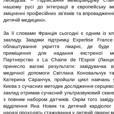
Лебедєва. – Підписання меморандуму ста
нашому русі до інтеграції в європейську ме
зміцненні професійних зв’язків та впровадженні
дитячій медицині».
За її словами Франція сьогодні є одним із кл
закладу. Завдяки підтримці Expertise Franc
облаштування укриття лікарні, де буде 
приміщення для надання екстреної ме
Партнерство з La Chaine de l’Espoir (Ланцю
принесло вагомі результати: завідувачка ві
медичної допомоги Світлана Коновальчук та
Катерина Саранчук, пройшли цикл навчань у 
Києва з сучасних методик дослідження серцево
заклад отримав сучасний ультразвуковий скане
з повним набором датчиків. Окрім того завіду
відділення Яна Новик та дитячий кардіолог
наразі проходять стажування у дитячій лікарні м