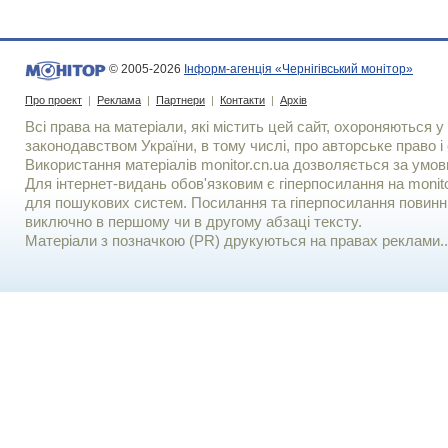
© 2005-2026
Інформ-агенція «Чернігівський монітор»
Про проект
|
Реклама
|
Партнери
|
Контакти
|
Архів
Всі права на матеріали, які містить цей сайт, охороняються у 
законодавством України, в тому числі, про авторське право і 
Використання матерiалiв monitor.cn.ua дозволяється за умов
Для iнтернет-видань обов'язковим є гiперпосилання на monito
для пошукових систем. Посилання та гіперпосилання повинні
виключно в першому чи в другому абзаці тексту.
Матеріали з позначкою (PR) друкуються на правах реклами..