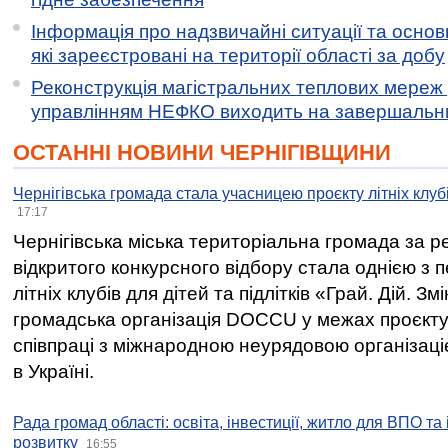
Інформація про надзвичайні ситуації та основн
які зареєстровані на території області за добу
Реконструкція магістральних теплових мереж у
управлінням НЕФКО виходить на завершальн
ОСТАННІ НОВИНИ ЧЕРНІГІВЩИНИ
Чернігівська громада стала учасницею проєкту літніх клуб
17:17
Чернігівська міська територіальна громада за 
відкритого конкурсного відбору стала однією з
літніх клубів для дітей та підлітків «Грай. Дій. З
громадська організація DOCCU у межах проєкту 
співпраці з міжнародною неурядовою організаціє
в Україні.
Рада громад області: освіта, інвестиції, житло для ВПО та
розвитку
16:55