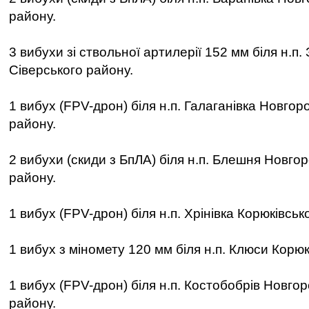
району.
3 вибухи зі ствольної артилерії 152 мм біля н.п.
Сіверського району.
1 вибух (FPV-дрон) біля н.п. Галаганівка Новгор
району.
2 вибухи (скиди з БпЛА) біля н.п. Блешня Новго
району.
1 вибух (FPV-дрон) біля н.п. Хрінівка Корюківськ
1 вибух з міномету 120 мм біля н.п. Клюси Корюк
1 вибух (FPV-дрон) біля н.п. Костобобрів Новго
району.