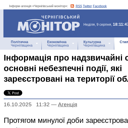
Інформ-агенція «Чернігівський монітор»:
RSS
Twitter
Facebook
Інформ-агенція
«Чернігівський монітор»
18:11:4
Неділя, 9 серпня,
Політична
Економічна
Культурна
Стил
Чернігівщина
Чернігівщина
Чернігівщина
Інформація про надзвичайні с
основні небезпечні події, які
зареєстровані на території об
16.10.2025 11:32
—
Агенцiя
Протягом минулої доби зареєстрова