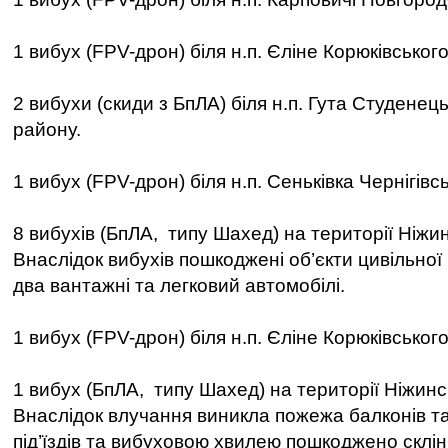
1 вибух (FPV-дрон) біля н.п. Єліне Корюківськог
2 вибухи (скиди з БпЛА) біля н.п. Гута Студенец
району.
1 вибух (FPV-дрон) біля н.п. Сеньківка Чернігівс
8 вибухів (БпЛА, типу Шахед) на території Ніжи
Внаслідок вибухів пошкоджені об’єкти цивільної
два вантажні та легковий автомобілі.
1 вибух (FPV-дрон) біля н.п. Єліне Корюківськог
1 вибух (БпЛА, типу Шахед) на території Ніжинс
Внаслідок влучання виникла пожежа балконів т
під’їздів та вибуховою хвилею пошкоджено склін