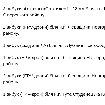
3 вибухи зі ствольної артилерії 122 мм біля н.п.
Сіверського району.
2 вибухи (FPV-дрони) біля н.п. Лісківщина Новг
району.
1 вибух (скид з БпЛА) біля н.п. Луб’яне Новгоро
1 вибух (FPV-дрон) біля н.п. Лісківщина Новгоро
району.
2 вибухи (FPV-дрони) біля н.п. Лісківщина Новг
району.
1 вибух (FPV-дрон) біля н.п. Гута Студенецька К