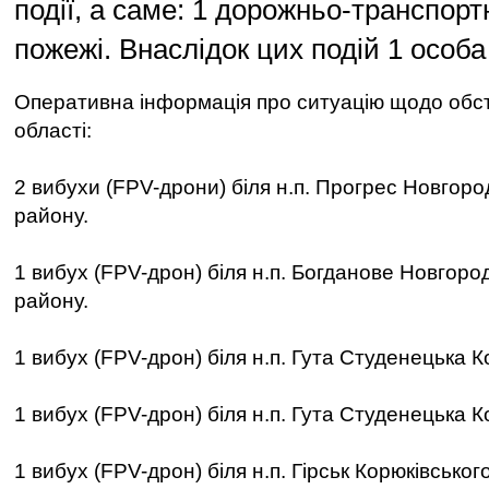
події, а саме: 1 дорожньо-транспорт
пожежі. Внаслідок цих подій 1 особ
Оперативна інформація про ситуацію щодо обст
області:
2 вибухи (FPV-дрони) біля н.п. Прогрес Новгоро
району.
1 вибух (FPV-дрон) біля н.п. Богданове Новгоро
району.
1 вибух (FPV-дрон) біля н.п. Гута Студенецька К
1 вибух (FPV-дрон) біля н.п. Гута Студенецька К
1 вибух (FPV-дрон) біля н.п. Гірськ Корюківськог