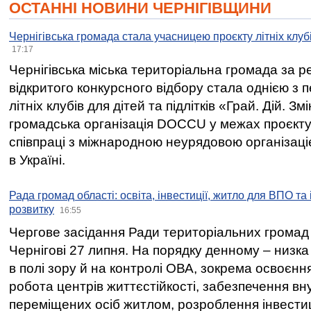
ОСТАННІ НОВИНИ ЧЕРНІГІВЩИНИ
Чернігівська громада стала учасницею проєкту літніх клуб
17:17
Чернігівська міська територіальна громада за 
відкритого конкурсного відбору стала однією з
літніх клубів для дітей та підлітків «Грай. Дій. З
громадська організація DOCCU у межах проєкту 
співпраці з міжнародною неурядовою організаціє
в Україні.
Рада громад області: освіта, інвестиції, житло для ВПО та
розвитку
16:55
Чергове засідання Ради територіальних громад 
Чернігові 27 липня. На порядку денному – низка
в полі зору й на контролі ОВА, зокрема освоєння
робота центрів життєстійкості, забезпечення вн
переміщених осіб житлом, розроблення інвестиц