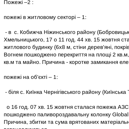
Пожежі –2 :
пожежі в житловому секторі – 1:
- в с. Кобижча Ніжинського району (Бобровицька
Хмельницького, 17 о 11 год. 44 хв. 15 жовтня с
житлового будинку (6х8 м, стіни дерев'яні, покр
Вогнем пошкоджено перекриття на площі 2 кв.м, 
кв.м та майно. Причина - коротке замикання ел
пожежі на об’єкті – 1:
- біля с. Киїнка Чернігівського району (Киїнська 
о 16 год. 07 хв. 15 жовтня сталася пожежа АЗС
пошкоджено паливороздавальну колонку Global 
Причина, збитки та сума врятованих матеріаль