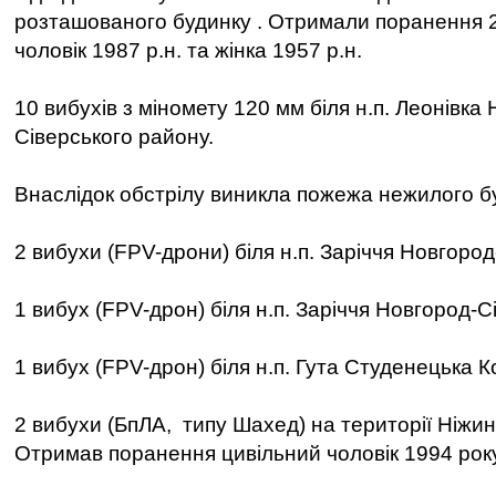
розташованого будинку . Отримали поранення 2 
чоловік 1987 р.н. та жінка 1957 р.н.
10 вибухів з міномету 120 мм біля н.п. Леонівка
Сіверського району.
Внаслідок обстрілу виникла пожежа нежилого б
2 вибухи (FPV-дрони) біля н.п. Заріччя Новгород
1 вибух (FPV-дрон) біля н.п. Заріччя Новгород-С
1 вибух (FPV-дрон) біля н.п. Гута Студенецька К
2 вибухи (БпЛА, типу Шахед) на території Ніжи
Отримав поранення цивільний чоловік 1994 рок