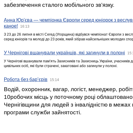
забезпечення сталого мобільного зв’язку.
Анна Юр'єва — чемпіонка Європи серед юніорок з веслув
каное!
16:13
З 23 до 26 липня в місті Сегед (Угорщина) відбувся чемпіонат Європи з вес
серед юніорів та молоді до 23 років, який зібрав найсильніших молодих спо
У Чернігові вшанували українців, які загинули в полоні
15:
У Чернігові вшанували пам’ять Захисників та Захисниць України, учасників
цивільних осіб, які були страчені, закатовані або загинули у полоні.
Робота без бар’єрів
15:14
Водій, охоронник, вагар, логіст, менеджер, робі
10робочих місць у поточному році облаштован
Чернігівщини для людей з інвалідністю в межах
програми служби зайнятості.