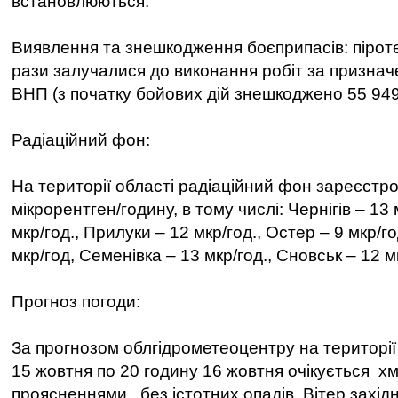
встановлюються.
Виявлення та знешкодження боєприпасів: піротех
рази залучалися до виконання робіт за призна
ВНП (з початку бойових дій знешкоджено 55 94
Радіаційний фон:
На території області радіаційний фон зареєстр
мікрорентген/годину, в тому числі: Чернігів – 13 
мкр/год., Прилуки – 12 мкр/год., Остер – 9 мкр/г
мкр/год, Семенівка – 13 мкр/год., Сновськ – 12 м
Прогноз погоди:
За прогнозом облгідрометеоцентру на території 
15 жовтня по 20 годину 16 жовтня очікується х
проясненнями, без істотних опадів. Вітер західн