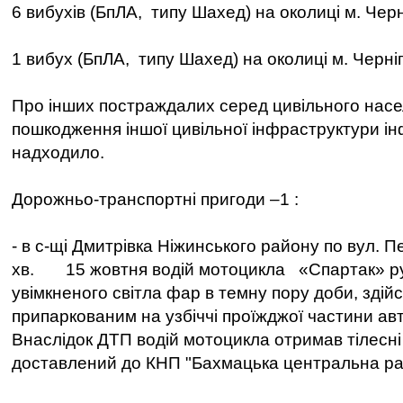
6 вибухів (БпЛА, типу Шахед) на околиці м. Черні
1 вибух (БпЛА, типу Шахед) на околиці м. Черніг
Про інших постраждалих серед цивільного насе
пошкодження іншої цивільної інфраструктури ін
надходило.
Дорожньо-транспортні пригоди –1 :
- в с-щі Дмитрівка Ніжинського району по вул. П
хв. 15 жовтня водій мотоцикла «Спартак» р
увімкненого світла фар в темну пору доби, здійс
припаркованим на узбіччі проїжджої частини ав
Внаслідок ДТП водій мотоцикла отримав тілесн
доставлений до КНП "Бахмацька центральна р