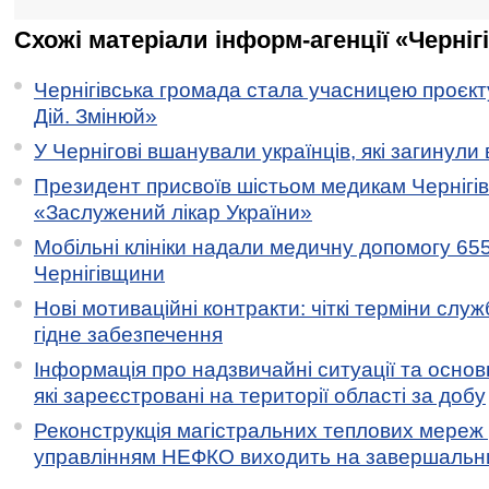
Схожі матеріали інформ-агенції «Черніг
Чернігівська громада стала учасницею проєкту 
Дій. Змінюй»
У Чернігові вшанували українців, які загинули 
Президент присвоїв шістьом медикам Чернігі
«Заслужений лікар України»
Мобільні клініки надали медичну допомогу 65
Чернігівщини
Нові мотиваційні контракти: чіткі терміни служ
гідне забезпечення
Інформація про надзвичайні ситуації та основн
які зареєстровані на території області за добу
Реконструкція магістральних теплових мереж у
управлінням НЕФКО виходить на завершальн