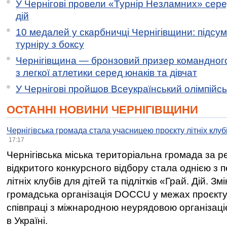
У Чернігові провели «Турнір Незламних» сере
дій
10 медалей у скарбничці Чернігівщини: підсу
турніру з боксу
Чернігівщина — бронзовий призер командного
з легкої атлетики серед юнаків та дівчат
У Чернігові пройшов Всеукраїнський олімпійс
ОСТАННІ НОВИНИ ЧЕРНІГІВЩИНИ
Чернігівська громада стала учасницею проєкту літніх клуб
17:17
Чернігівська міська територіальна громада за 
відкритого конкурсного відбору стала однією з
літніх клубів для дітей та підлітків «Грай. Дій. З
громадська організація DOCCU у межах проєкту 
співпраці з міжнародною неурядовою організаціє
в Україні.