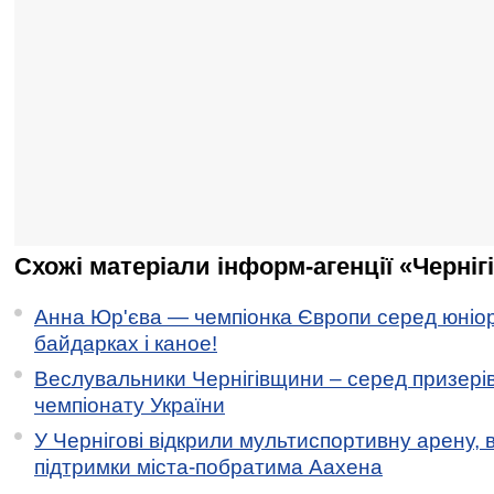
Схожі матеріали інформ-агенції «Черніг
Анна Юр'єва — чемпіонка Європи серед юніор
байдарках і каное!
Веслувальники Чернігівщини – серед призері
чемпіонату України
У Чернігові відкрили мультиспортивну арену, 
підтримки міста-побратима Аахена