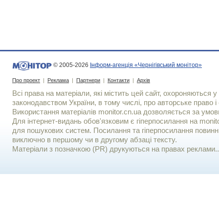
© 2005-2026
Інформ-агенція «Чернігівський монітор»
Про проект
|
Реклама
|
Партнери
|
Контакти
|
Архів
Всі права на матеріали, які містить цей сайт, охороняються у 
законодавством України, в тому числі, про авторське право і 
Використання матерiалiв monitor.cn.ua дозволяється за умов
Для iнтернет-видань обов'язковим є гiперпосилання на monito
для пошукових систем. Посилання та гіперпосилання повинні
виключно в першому чи в другому абзаці тексту.
Матеріали з позначкою (PR) друкуються на правах реклами..