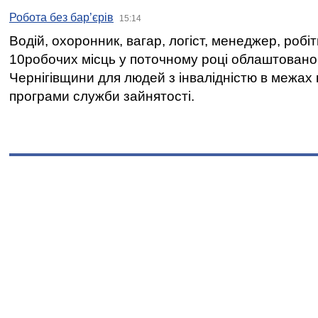
Робота без бар’єрів
15:14
Водій, охоронник, вагар, логіст, менеджер, робі
10робочих місць у поточному році облаштован
Чернігівщини для людей з інвалідністю в межах
програми служби зайнятості.