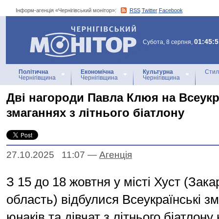
Інформ-агенція «Чернігівський монітор»:
RSS
Twitter
Facebook
Інформ-агенція
«Чернігівський монітор»
01:45:5
Субота, 8 серпня,
Політична
Економічна
Культурна
Стил
Чернігівщина
Чернігівщина
Чернігівщина
Дві нагороди Павла Клюя на Всеукр
змаганнях з літнього біатлону
27.10.2025 11:07
—
Агенцiя
З 15 до 18 жовтня у місті Хуст (Зак
область) відбулися Всеукраїнські з
юнаків та дівчат з літнього біатлону