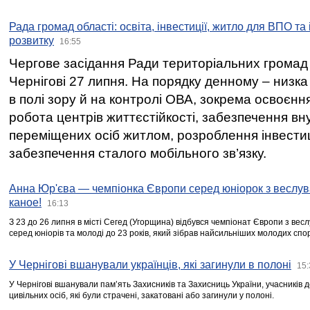
Рада громад області: освіта, інвестиції, житло для ВПО та
розвитку
16:55
Чергове засідання Ради територіальних громад 
Чернігові 27 липня. На порядку денному – низка
в полі зору й на контролі ОВА, зокрема освоєння
робота центрів життєстійкості, забезпечення вн
переміщених осіб житлом, розроблення інвестиц
забезпечення сталого мобільного зв’язку.
Анна Юр'єва — чемпіонка Європи серед юніорок з веслув
каное!
16:13
З 23 до 26 липня в місті Сегед (Угорщина) відбувся чемпіонат Європи з вес
серед юніорів та молоді до 23 років, який зібрав найсильніших молодих спо
У Чернігові вшанували українців, які загинули в полоні
15:
У Чернігові вшанували пам’ять Захисників та Захисниць України, учасників
цивільних осіб, які були страчені, закатовані або загинули у полоні.