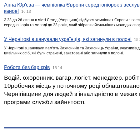
Анна Юр'єва — чемпіонка Європи серед юніорок з веслув
каное!
16:13
З 23 до 26 липня в місті Сегед (Угорщина) відбувся чемпіонат Європи з вес
серед юніорів та молоді до 23 років, який зібрав найсильніших молодих спо
У Чернігові вшанували українців, які загинули в полоні
15:
У Чернігові вшанували пам’ять Захисників та Захисниць України, учасників
цивільних осіб, які були страчені, закатовані або загинули у полоні.
Робота без бар’єрів
15:14
Водій, охоронник, вагар, логіст, менеджер, робі
10робочих місць у поточному році облаштован
Чернігівщини для людей з інвалідністю в межах
програми служби зайнятості.