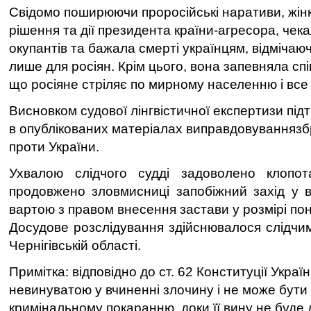
Свідомо поширюючи проросійські наративи, жін
рішення та дії президента країни-агресора, чека
окупантів та бажала смерті українцям, відмічаю
лише для росіян. Крім цього, вона запевняла с
що росіяне стріляє по мирному населенню і все
Висновком судової лінгвістичної експертизи під
в опублікованих матеріалах виправдовуваннязбр
проти України.
Ухвалою слідчого судді задоволено клопо
продовжено зловмисниці запобіжний захід у в
вартою з правом внесення застави у розмірі пон
Досудове розслідування здійснювалося слідчи
Чернігівській області.
Примітка: відповідно до ст. 62 Конституції Укра
невинуватою у вчиненні злочину і не може бути
кримінальному покаранню, доки її вину не буде