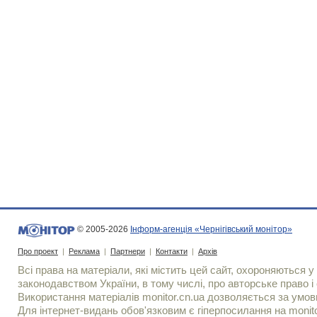
© 2005-2026
Інформ-агенція «Чернігівський монітор»
Про проект
|
Реклама
|
Партнери
|
Контакти
|
Архів
Всі права на матеріали, які містить цей сайт, охороняються у 
законодавством України, в тому числі, про авторське право і 
Використання матерiалiв monitor.cn.ua дозволяється за умов
Для iнтернет-видань обов'язковим є гiперпосилання на monito