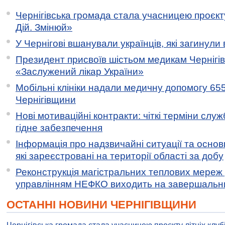
Чернігівська громада стала учасницею проєкту 
Дій. Змінюй»
У Чернігові вшанували українців, які загинули 
Президент присвоїв шістьом медикам Чернігі
«Заслужений лікар України»
Мобільні клініки надали медичну допомогу 65
Чернігівщини
Нові мотиваційні контракти: чіткі терміни служ
гідне забезпечення
Інформація про надзвичайні ситуації та основн
які зареєстровані на території області за добу
Реконструкція магістральних теплових мереж у
управлінням НЕФКО виходить на завершальн
ОСТАННІ НОВИНИ ЧЕРНІГІВЩИНИ