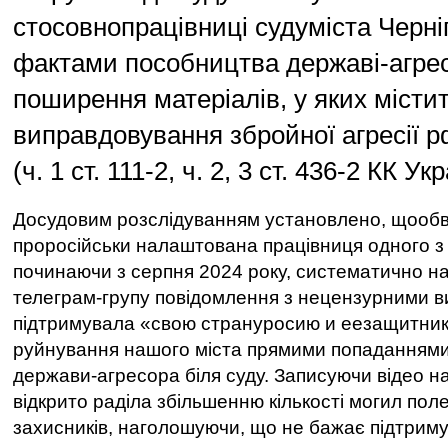
стосовнопрацівниці судуміста Черні
фактами пособництва державі-агрес
поширення матеріалів, у яких місти
виправдовування збройної агресії р
(ч. 1 ст. 111-2, ч. 2, 3 ст. 436-2 КК Укр
Досудовим розслідуванням установлено, щооб
проросійськи налаштована працівниця одного з с
починаючи з серпня 2024 року, систематично н
телеграм-групу повідомлення з нецензурними в
підтримувала «свою странуросию и еезащитник
руйнування нашого міста прямими попаданнями
держави-агресора біля суду. Записуючи відео н
відкрито раділа збільшенню кількості могил пол
захисників, наголошуючи, що не бажає підтрим