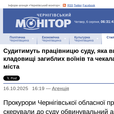
Інформ-агенція «Чернігівський монітор»:
RSS
Twitter
Facebook
Інформ-агенція
«Чернігівський монітор»
06:31:4
Четвер, 6 серпня,
Політична
Економічна
Культурна
Стил
Чернігівщина
Чернігівщина
Чернігівщина
Судитимуть працівницю суду, яка 
кладовищі загиблих воїнів та чека
міста
16.10.2025 16:19
—
Агенцiя
Прокурори Чернігівської обласної п
скерували до суду обвинувальний а