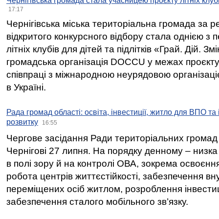
Чернігівська громада стала учасницею проєкту літніх клуб
17:17
Чернігівська міська територіальна громада за 
відкритого конкурсного відбору стала однією з
літніх клубів для дітей та підлітків «Грай. Дій. З
громадська організація DOCCU у межах проєкту 
співпраці з міжнародною неурядовою організаціє
в Україні.
Рада громад області: освіта, інвестиції, житло для ВПО та
розвитку
16:55
Чергове засідання Ради територіальних громад 
Чернігові 27 липня. На порядку денному – низка
в полі зору й на контролі ОВА, зокрема освоєння
робота центрів життєстійкості, забезпечення вн
переміщених осіб житлом, розроблення інвестиц
забезпечення сталого мобільного зв’язку.