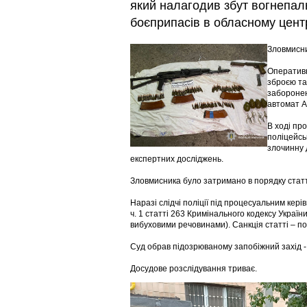
який налагодив збут вогнепаль
боєприпасів в обласному центр
Зловмисни
Оперативн
зброєю та
заборонен
автомат А
В ході пр
поліцейськ
злочинну 
експертних досліджень.
Зловмисника було затримано в порядку статт
Наразі слідчі поліції під процесуальним кер
ч. 1 статті 263 Кримінального кодексу Украї
вибуховими речовинами). Санкція статті – поз
Суд обрав підозрюваному запобіжний захід -
Досудове розслідування триває.