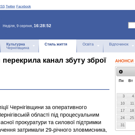
RSS
Twitter
Facebook
16:28:52
Неділя, 9 серпня,
Культурна
Стиль життя
Освіта
Відпочинок
Чернігівщина
 перекрила канал збуту зброї
АНОНСИ 
Пн
Вт
3
4
10
11
ліції Чернігівщини за оперативного
17
18
рнігівській області під процесуальним
24
25
ласної прокуратури та силової підтримки
31
ачення затримали 29-річного зловмисника,