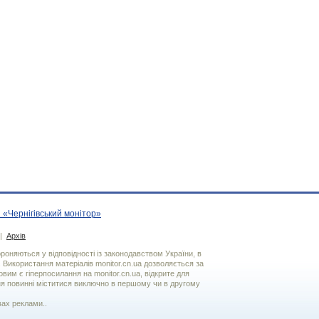
 «Чернігівський монітор»
|
Архів
хороняються у відповідності із законодавством України, в
. Використання матерiалiв monitor.cn.ua дозволяється за
вим є гiперпосилання на monitor.cn.ua, відкрите для
я повинні міститися виключно в першому чи в другому
вах реклами..