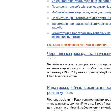
У Чернігові вшанували українців, які загин
Президент присвоїв шістьом медикам Чер
Мобільні клініки надали медичну допомог
Нові мотиваційні контракти: чіткі терміни
Інформація про надзвичайні ситуації та ос
за добу
Реконструкція магістральних теплових ме
завершальний етап
ОСТАННІ НОВИНИ ЧЕРНІГІВЩИНИ
Чернігівська громада стала учасни
17:17
Чернігівська міська територіальна громада з
переможниць проєкту літніх клубів для дітей 
організація DOCCU у межах проєкту PlayItFo
Child Alliance в Україні.
Рада громад області: освіта, інве
розвитку
16:55
Чергове засідання Ради територіальних гром
– низка питань, що постійно в полі зору й на
центрів життєстійкості, забезпечення внутр