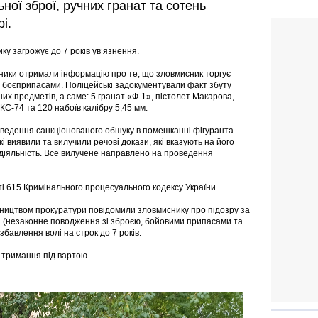
ної зброї, ручних гранат та сотень
і.
ку загрожує до 7 років ув’язнення.
ики отримали інформацію про те, що зловмисник торгує
 боєприпасами. Поліцейські задокументували факт збуту
их предметів, а саме: 5 гранат «Ф-1», пістолет Макарова,
КС-74 та 120 набоїв калібру 5,45 мм.
оведення санкціонованого обшуку в помешканні фігуранта
і виявили та вилучили речові докази, які вказують на його
діяльність. Все вилучене направлено на проведення
і 615 Кримінального процесуального кодексу України.
івництвом прокуратури повідомили зловмиснику про підозру за
ни (незаконне поводження зі зброєю, бойовими припасами та
бавлення волі на строк до 7 років.
 тримання під вартою.