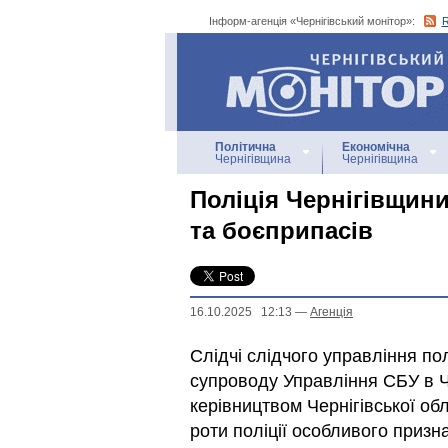
Інформ-агенція «Чернігівський монітор»:
Інформ-агенція
«Чернігівський монітор»
Політична
Економічна
Чернігівщина
Чернігівщина
Поліція Чернігівщини
та боєприпасів
16.10.2025 12:13
—
Агенцiя
Слідчі слідчого управління по
супроводу Управління СБУ в Че
керівництвом Чернігівської об
роти поліції особливого призн