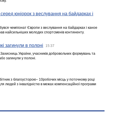
зку.
серед юніорок з веслування на байдарках і
ідбувся чемпіонат Європи з веслування на байдарках і каное
ібрав найсильніших молодих спортсменів континенту.
кі загинули в полоні
15:37
а Захисниць України, учасників добровольчих формувань та
 або загинули у полоні.
робітник з благоусторою– 10робочих місць у поточному році
я людей з інвалідністю в межах компенсаційної програми