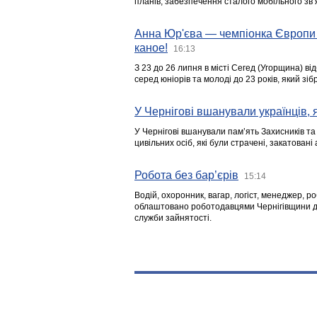
планів, забезпечення сталого мобільного зв’я
Анна Юр'єва — чемпіонка Європи 
каное!
16:13
З 23 до 26 липня в місті Сегед (Угорщина) в
серед юніорів та молоді до 23 років, який з
У Чернігові вшанували українців, я
У Чернігові вшанували пам’ять Захисників т
цивільних осіб, які були страчені, закатовані
Робота без бар’єрів
15:14
Водій, охоронник, вагар, логіст, менеджер, 
облаштовано роботодавцями Чернігівщини дл
служби зайнятості.