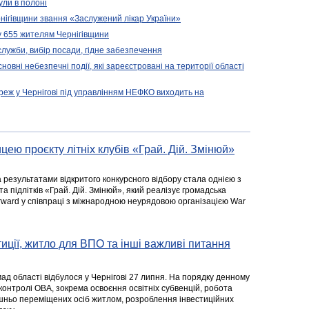
ули в полоні
нігівщини звання «Заслужений лікар України»
у 655 жителям Чернігівщини
 служби, вибір посади, гідне забезпечення
новні небезпечні події, які зареєстровані на території області
реж у Чернігові під управлінням НЕФКО виходить на
цею проєкту літніх клубів «Грай. Дій. Змінюй»
а результатами відкритого конкурсного відбору стала однією з
та підлітків «Грай. Дій. Змінюй», який реалізує громадська
rward у співпраці з міжнародною неурядовою організацією War
стиції, житло для ВПО та інші важливі питання
ад області відбулося у Чернігові 27 липня. На порядку денному
 контролі ОВА, зокрема освоєння освітніх субвенцій, робота
ішньо переміщених осіб житлом, розроблення інвестиційних