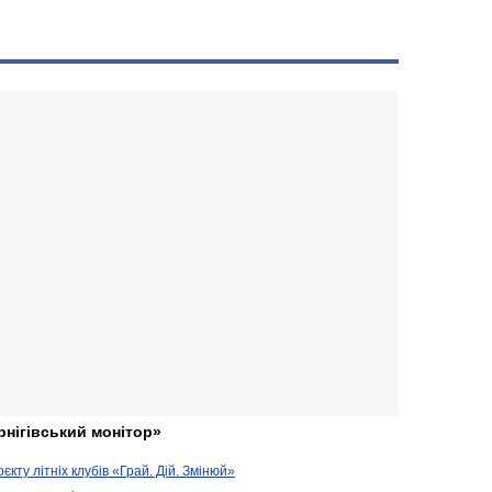
і
рнігівський монітор»
кту літніх клубів «Грай. Дій. Змінюй»