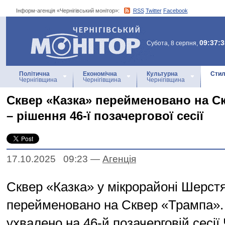
Інформ-агенція «Чернігівський монітор»:
RSS
Twitter
Facebook
Інформ-агенція
«Чернігівський монітор»
09:37:3
Субота, 8 серпня,
Політична
Економічна
Культурна
Стил
Чернігівщина
Чернігівщина
Чернігівщина
Сквер «Казка» перейменовано на С
– рішення 46-ї позачергової сесії
17.10.2025 09:23
—
Агенцiя
Сквер «Казка» у мікрорайоні Шерст
перейменовано на Сквер «Трампа».
ухвалено на 46-й позачерговій сесії 