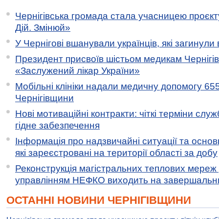
Чернігівська громада стала учасницею проєкту 
Дій. Змінюй»
У Чернігові вшанували українців, які загинули 
Президент присвоїв шістьом медикам Чернігі
«Заслужений лікар України»
Мобільні клініки надали медичну допомогу 65
Чернігівщини
Нові мотиваційні контракти: чіткі терміни служ
гідне забезпечення
Інформація про надзвичайні ситуації та основн
які зареєстровані на території області за добу
Реконструкція магістральних теплових мереж у
управлінням НЕФКО виходить на завершальн
ОСТАННІ НОВИНИ ЧЕРНІГІВЩИНИ