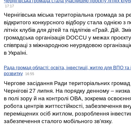
Чернігівська громада стала учасницею проєкту літніх клуб
17:17
Чернігівська міська територіальна громада за 
відкритого конкурсного відбору стала однією з
літніх клубів для дітей та підлітків «Грай. Дій. З
громадська організація DOCCU у межах проєкту 
співпраці з міжнародною неурядовою організаціє
в Україні.
Рада громад області: освіта, інвестиції, житло для ВПО та
розвитку
16:55
Чергове засідання Ради територіальних громад 
Чернігові 27 липня. На порядку денному – низка
в полі зору й на контролі ОВА, зокрема освоєння
робота центрів життєстійкості, забезпечення вн
переміщених осіб житлом, розроблення інвестиц
забезпечення сталого мобільного зв’язку.