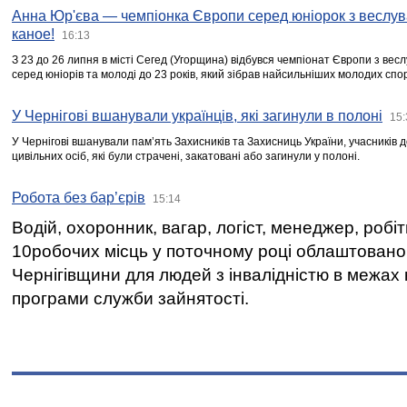
Анна Юр'єва — чемпіонка Європи серед юніорок з веслув
каное!
16:13
З 23 до 26 липня в місті Сегед (Угорщина) відбувся чемпіонат Європи з вес
серед юніорів та молоді до 23 років, який зібрав найсильніших молодих спо
У Чернігові вшанували українців, які загинули в полоні
15:
У Чернігові вшанували пам’ять Захисників та Захисниць України, учасників
цивільних осіб, які були страчені, закатовані або загинули у полоні.
Робота без бар’єрів
15:14
Водій, охоронник, вагар, логіст, менеджер, робі
10робочих місць у поточному році облаштован
Чернігівщини для людей з інвалідністю в межах
програми служби зайнятості.