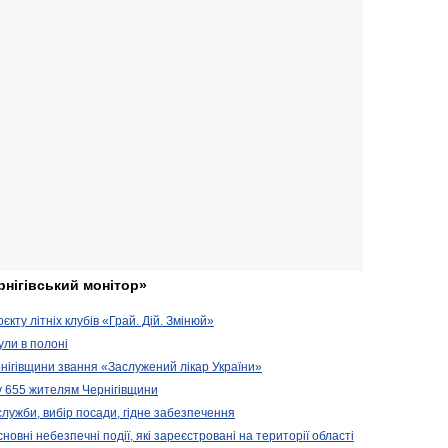
рнігівський монітор»
кту літніх клубів «Грай. Дій. Змінюй»
ули в полоні
нігівщини звання «Заслужений лікар України»
у 655 жителям Чернігівщини
 служби, вибір посади, гідне забезпечення
новні небезпечні події, які зареєстровані на території області