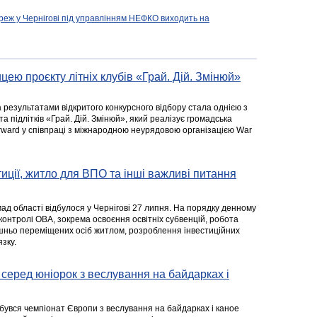
реж у Чернігові під управлінням НЕФКО виходить на
цею проєкту літніх клубів «Грай. Дій. Змінюй»
а результатами відкритого конкурсного відбору стала однією з
та підлітків «Грай. Дій. Змінюй», який реалізує громадська
rward у співпраці з міжнародною неурядовою організацією War
стиції, житло для ВПО та інші важливі питання
ад області відбулося у Чернігові 27 липня. На порядку денному
 контролі ОВА, зокрема освоєння освітніх субвенцій, робота
ішньо переміщених осіб житлом, розроблення інвестиційних
зку.
серед юніорок з веслування на байдарках і
ідбувся чемпіонат Європи з веслування на байдарках і каное