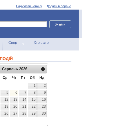
Надіслати новину
Додати в обране
Спорт
Хто є хто
ПОДІЙ
Серпень
2026
Ср
Чт
Пт
Сб
Нд
1
2
5
6
7
8
9
12
13
14
15
16
19
20
21
22
23
26
27
28
29
30