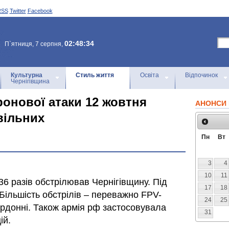
RSS
Twitter
Facebook
02:48:34
П`ятниця, 7 серпня,
Культурна
Стиль життя
Освіта
Відпочинок
Чернігівщина
дронової атаки 12 жовтня
АНОНСИ 
вільних
Пн
Вт
3
4
10
11
6 разів обстрілював Чернігівщину. Під
17
18
 Більшість обстрілів – переважно FPV-
24
25
ордонні. Також армія рф застосовувала
31
ій.