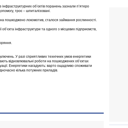
 з інфраструктурних об’єктів поранень зазнали п’ятеро
опомогу, троє – шпиталізовані.
рона пошкоджено локомотив, сталося займання рослинності.
ї об’єкта інфраструктури та одного з місцевих підприємств,
оряння.
дключень. У разі сприятливих технічних умов енергетики
вають відновлювальні роботи на пошкоджених об’єктах
туації. Енергетики нагадують: варто ощадливо споживати
одночасно кілька потужних приладів.