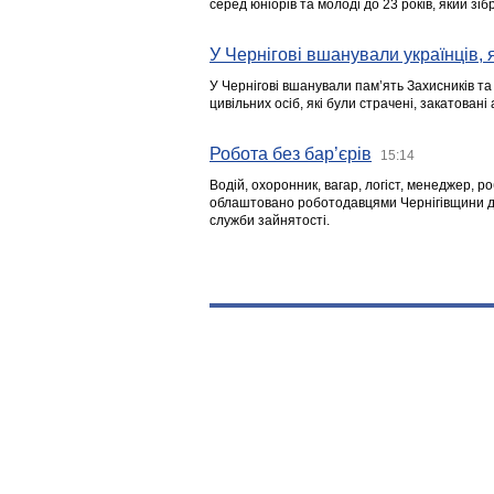
серед юніорів та молоді до 23 років, який з
У Чернігові вшанували українців, я
У Чернігові вшанували пам’ять Захисників т
цивільних осіб, які були страчені, закатовані
Робота без бар’єрів
15:14
Водій, охоронник, вагар, логіст, менеджер, 
облаштовано роботодавцями Чернігівщини дл
служби зайнятості.