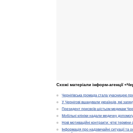
Схожі матеріали інформ-агенції «Че
Чернігівська громада стала учасницею проє
У Чернігові вшанували українців, які загин
Президент присвоїв шістьом медикам Чер
Мобільні клініки надали медичну допомог
Нові мотиваційні контракти: чіткі терміни
Інформація про надзвичайні ситуації та ос