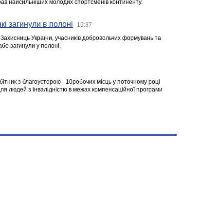
ібрав найсильніших молодих спортсменів континенту.
кі загинули в полоні
15:37
а Захисниць України, учасників добровольчих формувань та
 або загинули у полоні.
робітник з благоусторою– 10робочих місць у поточному році
я людей з інвалідністю в межах компенсаційної програми