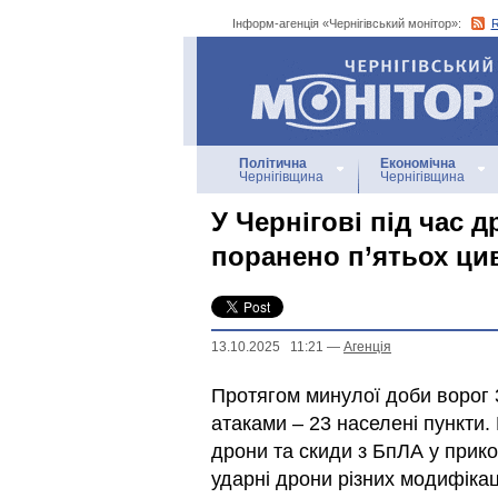
Інформ-агенція «Чернігівський монітор»:
Інформ-агенція
«Чернігівський монітор»
Політична
Економічна
Чернігівщина
Чернігівщина
У Чернігові під час 
поранено п’ятьох ци
13.10.2025 11:21
—
Агенцiя
Протягом минулої доби ворог 3
атаками – 23 населені пункти.
дрони та скиди з БпЛА у прик
ударні дрони різних модифікац