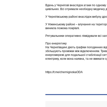
Вдень у Чернігові внаслідок атаки по одному
цивільних. Всі отримали необхідну медичну д
У Чернігівському районі внаслідок вибуху д
У Ніжинському районі – влучання на територі
виникла пожежа покрівлі.
Рятувальники оперативно ліквідували всі заг
Про енергетику
На Чернігівщині діють графіки погодинних ві
збільшують проміжки між відключенням. Три
енергомережі для подальшої стабілізації си
електрику, коли вона наявна, та не вмикати 
https://t.me/chernigivskaODA