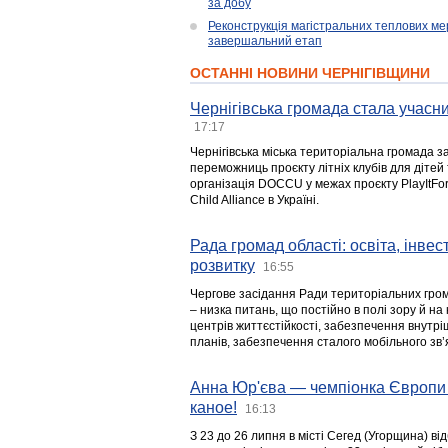
за добу
Реконструкція магістральних теплових ме
завершальний етап
ОСТАННІ НОВИНИ ЧЕРНІГІВЩИНИ
Чернігівська громада стала учасни
17:17
Чернігівська міська територіальна громада з
переможниць проєкту літніх клубів для дітей 
організація DOCCU у межах проєкту PlayItFo
Child Alliance в Україні.
Рада громад області: освіта, інве
розвитку
16:55
Чергове засідання Ради територіальних гром
– низка питань, що постійно в полі зору й на
центрів життєстійкості, забезпечення внутр
планів, забезпечення сталого мобільного зв’я
Анна Юр'єва — чемпіонка Європи 
каное!
16:13
З 23 до 26 липня в місті Сегед (Угорщина) в