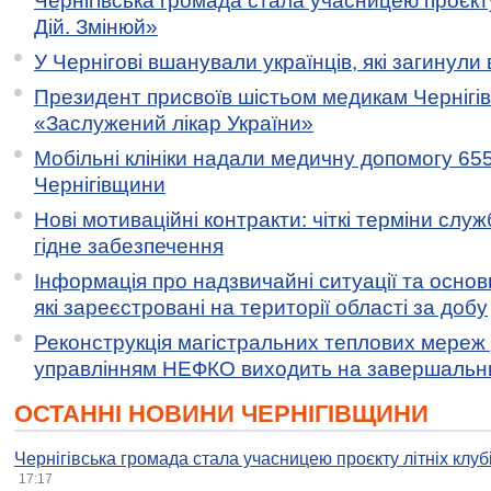
Чернігівська громада стала учасницею проєкту 
Дій. Змінюй»
У Чернігові вшанували українців, які загинули 
Президент присвоїв шістьом медикам Чернігі
«Заслужений лікар України»
Мобільні клініки надали медичну допомогу 65
Чернігівщини
Нові мотиваційні контракти: чіткі терміни служ
гідне забезпечення
Інформація про надзвичайні ситуації та основн
які зареєстровані на території області за добу
Реконструкція магістральних теплових мереж у
управлінням НЕФКО виходить на завершальн
ОСТАННІ НОВИНИ ЧЕРНІГІВЩИНИ
Чернігівська громада стала учасницею проєкту літніх клуб
17:17