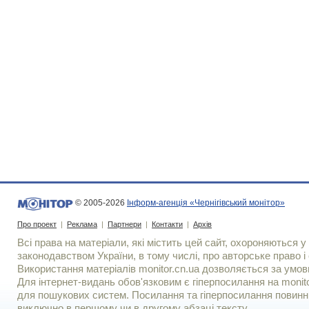
© 2005-2026
Інформ-агенція «Чернігівський монітор»
Про проект
|
Реклама
|
Партнери
|
Контакти
|
Архів
Всі права на матеріали, які містить цей сайт, охороняються у 
законодавством України, в тому числі, про авторське право і 
Використання матерiалiв monitor.cn.ua дозволяється за умов
Для iнтернет-видань обов'язковим є гiперпосилання на monito
для пошукових систем. Посилання та гіперпосилання повинні
виключно в першому чи в другому абзаці тексту.