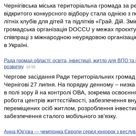
Чернігівська міська територіальна громада за 
відкритого конкурсного відбору стала однією з
літніх клубів для дітей та підлітків «Грай. Дій. З
громадська організація DOCCU у межах проєкту 
співпраці з міжнародною неурядовою організаціє
в Україні.
Рада громад області: освіта, інвестиції, житло для ВПО та
розвитку
16:55
Чергове засідання Ради територіальних громад 
Чернігові 27 липня. На порядку денному – низка
в полі зору й на контролі ОВА, зокрема освоєння
робота центрів життєстійкості, забезпечення вн
переміщених осіб житлом, розроблення інвестиц
забезпечення сталого мобільного зв’язку.
Анна Юр'єва — чемпіонка Європи серед юніорок з веслув