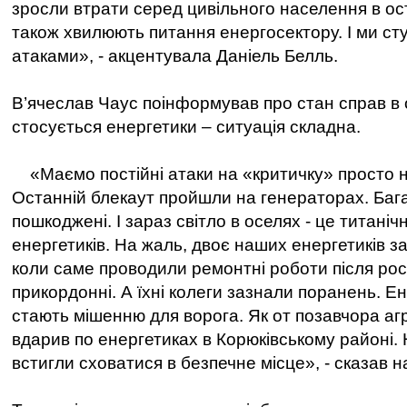
зросли втрати серед цивільного населення в ост
також хвилюють питання енергосектору. І ми с
атаками», - акцентувала Даніель Белль.
В’ячеслав Чаус поінформував про стан справ в 
стосується енергетики – ситуація складна.
«Маємо постійні атаки на «критичку» просто н
Останній блекаут пройшли на генераторах. Бага
пошкоджені. І зараз світло в оселях - це титані
енергетиків. На жаль, двоє наших енергетиків за
коли саме проводили ремонтні роботи після росі
прикордонні. А їхні колеги зазнали поранень. Е
стають мішенню для ворога. Як от позавчора а
вдарив по енергетиках в Корюківському районі.
встигли сховатися в безпечне місце», - сказав 