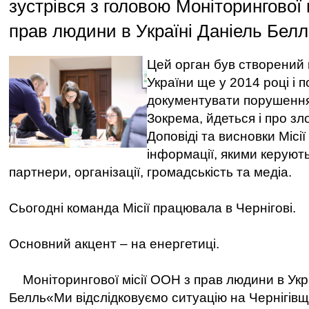
зустрівся з головою Моніторингової 
прав людини в Україні Даніель Белл
Цей орган був створений
України ще у 2014 році і 
документувати порушення
Зокрема, йдеться і про зл
Доповіді та висновки Місі
інформації, якими керуют
партнери, організації, громадськість та медіа.
Сьогодні команда Місії працювала в Чернігові.
Основний акцент – на енергетиці.
Моніторингової місії ООН з прав людини в Укра
Белль«Ми відслідковуємо ситуацію на Чернігівщ