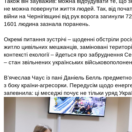
Також він зауважив: можна відбудувати те, що 
не можна повернути життя людей. Так, від поч
війни на Чернігівщині від рук ворога загинули 7
1601 людина зазнала поранень.
Окремі питання зустрічі – щоденні обстріли рос
житло цивільних мешканців, заміновані територі
контексті екології – йдеться про забруднення Се
– стан звільнених українських військовополонен
В’ячеслав Чаус із пані Даніель Белль предметн
з боку країни-агресорки. Передусім щодо енерге
запевнила: ці меседжі почує не тільки уряд Укра