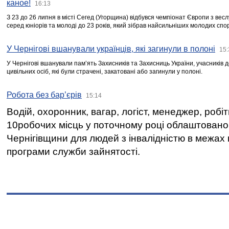
каное!
16:13
З 23 до 26 липня в місті Сегед (Угорщина) відбувся чемпіонат Європи з вес
серед юніорів та молоді до 23 років, який зібрав найсильніших молодих спо
У Чернігові вшанували українців, які загинули в полоні
15:
У Чернігові вшанували пам’ять Захисників та Захисниць України, учасників
цивільних осіб, які були страчені, закатовані або загинули у полоні.
Робота без бар’єрів
15:14
Водій, охоронник, вагар, логіст, менеджер, робі
10робочих місць у поточному році облаштован
Чернігівщини для людей з інвалідністю в межах
програми служби зайнятості.