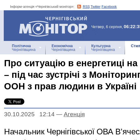
Інформ-агенція «Чернігівський монітор»:
RSS
Twitter
Facebook
Інформ-агенція
«Чернігівський монітор»
06:22:3
Четвер, 6 серпня,
Політична
Економічна
Культурна
Стил
Чернігівщина
Чернігівщина
Чернігівщина
Про ситуацію в енергетиці на
– під час зустрічі з Монітори
ООН з прав людини в Україні
30.10.2025 12:14
—
Агенцiя
Начальник Чернігівської ОВА В’яче