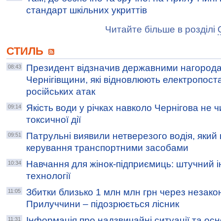
стандарт шкільних укриттів
Читайте більше в розділі
СТИЛЬ
Президент відзначив державними нагородам
08:43
Чернігівщини, які відновлюють електропост
російських атак
Якість води у річках навколо Чернігова не ч
09:14
токсичної дії
Патрульні виявили нетверезого водія, який
09:51
керування транспортними засобами
Навчання для жінок-підприємиць: штучний ін
10:34
технології
Збитки близько 1 млн млн грн через незакон
11:05
Прилуччини – підозрюється лісник
Інформація про надзвичайні ситуації та осн
11:31