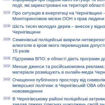
події, які зареєстровані на території області
Про ситуацію в енергетиці на Чернігівщині – 
12:14
Моніторинговою місією ООН з прав людини 
Шість тисяч молодих дерев – внесок у відно
12:38
Чернігівщини
Семенівські поліцейські викрили нетверезог
13:09
алкоголю в крові якого перевищував допус
15 разів
Підтримка ВПО: в області діють програми д
13:30
Менше джинси та російськомовна реклама: 
14:21
матеріали розміщують в онлайн-медіа Черн
Очищення публічного простору від символік
14:52
імперської політики: в Чернігівській ОВА об
нововведення
В Чернігівському районі поліцейські затрим
15:33
завдав тяжких тілесних ушкоджень своїй з