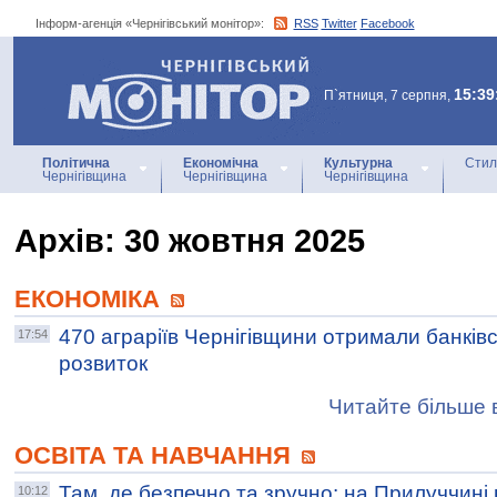
Інформ-агенція «Чернігівський монітор»:
RSS
Twitter
Facebook
Інформ-агенція
«Чернігівський монітор»
15:39
П`ятниця, 7 серпня,
Політична
Економічна
Культурна
Стил
Чернігівщина
Чернігівщина
Чернігівщина
Архiв: 30 жовтня 2025
ЕКОНОМІКА
470 аграріїв Чернігівщини отримали банківс
17:54
розвиток
Читайте більше в
ОСВІТА ТА НАВЧАННЯ
Там, де безпечно та зручно: на Прилуччин
10:12