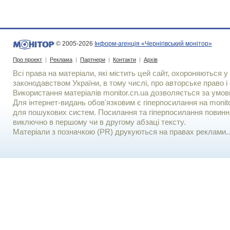
© 2005-2026
Інформ-агенція «Чернігівський монітор»
Про проект
|
Реклама
|
Партнери
|
Контакти
|
Архів
Всі права на матеріали, які містить цей сайт, охороняються у 
законодавством України, в тому числі, про авторське право і 
Використання матерiалiв monitor.cn.ua дозволяється за умов
Для iнтернет-видань обов'язковим є гiперпосилання на monito
для пошукових систем. Посилання та гіперпосилання повинні
виключно в першому чи в другому абзаці тексту.
Матеріали з позначкою (PR) друкуються на правах реклами..