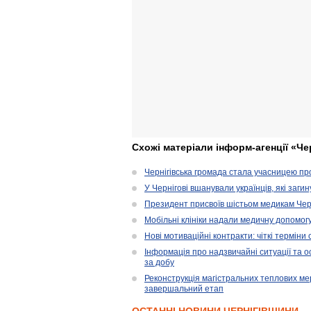
Схожі матеріали інформ-агенції «Че
Чернігівська громада стала учасницею проє
У Чернігові вшанували українців, які загин
Президент присвоїв шістьом медикам Чер
Мобільні клініки надали медичну допомог
Нові мотиваційні контракти: чіткі терміни
Інформація про надзвичайні ситуації та ос
за добу
Реконструкція магістральних теплових ме
завершальний етап