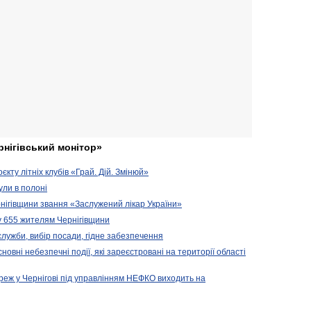
рнігівський монітор»
кту літніх клубів «Грай. Дій. Змінюй»
ули в полоні
нігівщини звання «Заслужений лікар України»
у 655 жителям Чернігівщини
 служби, вибір посади, гідне забезпечення
новні небезпечні події, які зареєстровані на території області
реж у Чернігові під управлінням НЕФКО виходить на