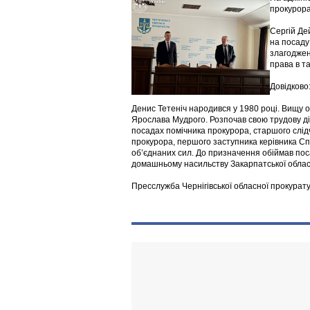
прокурора
Сергій Де
на посаду
злагоджен
права в т
Довідково
Денис Тетеніч народився у 1980 році. Вищу о
Ярослава Мудрого. Розпочав свою трудову ді
посадах помічника прокурора, старшого слідч
прокурора, першого заступника керівника Спе
об’єднаних сил. До призначення обіймав поса
домашньому насильству Закарпатської облас
Пресслужба Чернігівської обласної прокурат