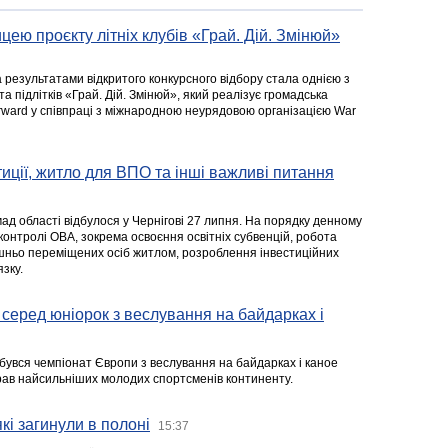
цею проєкту літніх клубів «Грай. Дій. Змінюй»
а результатами відкритого конкурсного відбору стала однією з
та підлітків «Грай. Дій. Змінюй», який реалізує громадська
rward у співпраці з міжнародною неурядовою організацією War
стиції, житло для ВПО та інші важливі питання
ад області відбулося у Чернігові 27 липня. На порядку денному
 контролі ОВА, зокрема освоєння освітніх субвенцій, робота
ішньо переміщених осіб житлом, розроблення інвестиційних
зку.
серед юніорок з веслування на байдарках і
ідбувся чемпіонат Європи з веслування на байдарках і каное
ібрав найсильніших молодих спортсменів континенту.
кі загинули в полоні
15:37