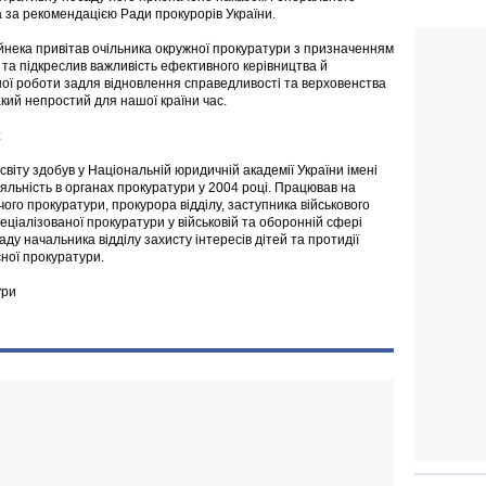
 за рекомендацією Ради прокурорів України.
йнека привітав очільника окружної прокуратури з призначенням
 та підкреслив важливість ефективного керівництва й
ої роботи задля відновлення справедливості та верховенства
акий непростий для нашої країни час.
:
світу здобув у Національній юридичній академії України імені
яльність в органах прокуратури у 2004 році. Працював на
ого прокуратури, прокурора відділу, заступника військового
ціалізованої прокуратури у військовій та оборонній сфері
ду начальника відділу захисту інтересів дітей та протидії
ної прокуратури.
ури