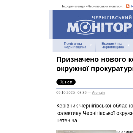
Інформ-агенція «Чернігівський монітор»:
Інформ-агенція
«Чернігівський монітор»
Політична
Економічна
Чернігівщина
Чернігівщина
Призначено нового ке
окружної прокуратур
09.10.2025 08:39
—
Агенцiя
Керівник Чернігівської обласн
колективу Чернігівської окруж
Тетеніча.
На адміні