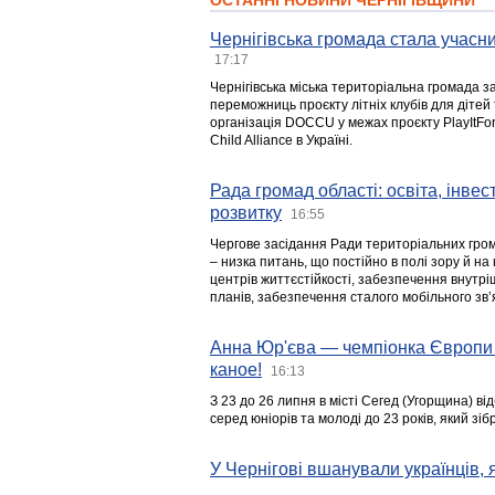
ОСТАННІ НОВИНИ ЧЕРНІГІВЩИНИ
Чернігівська громада стала учасни
17:17
Чернігівська міська територіальна громада з
переможниць проєкту літніх клубів для дітей 
організація DOCCU у межах проєкту PlayItFo
Child Alliance в Україні.
Рада громад області: освіта, інве
розвитку
16:55
Чергове засідання Ради територіальних гром
– низка питань, що постійно в полі зору й на
центрів життєстійкості, забезпечення внутр
планів, забезпечення сталого мобільного зв’я
Анна Юр'єва — чемпіонка Європи 
каное!
16:13
З 23 до 26 липня в місті Сегед (Угорщина) в
серед юніорів та молоді до 23 років, який з
У Чернігові вшанували українців, я