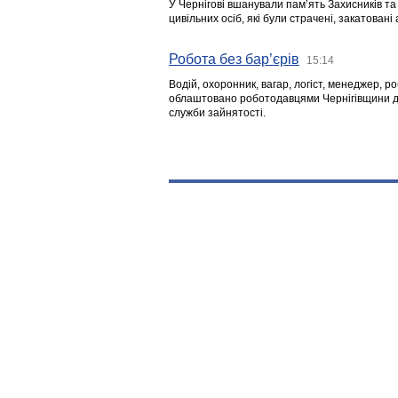
У Чернігові вшанували пам’ять Захисників т
цивільних осіб, які були страчені, закатовані
Робота без бар’єрів
15:14
Водій, охоронник, вагар, логіст, менеджер, 
облаштовано роботодавцями Чернігівщини дл
служби зайнятості.