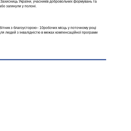
а Захисниць України, учасників добровольчих формувань та
 або загинули у полоні.
робітник з благоусторою– 10робочих місць у поточному році
я людей з інвалідністю в межах компенсаційної програми