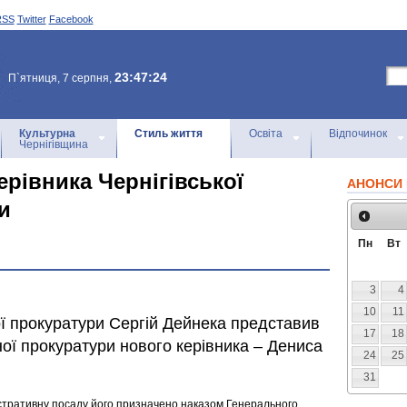
RSS
Twitter
Facebook
23:47:24
П`ятниця, 7 серпня,
Культурна
Стиль життя
Освіта
Відпочинок
Чернігівщина
рівника Чернігівської
АНОНСИ 
и
Пн
Вт
3
4
10
11
ої прокуратури Сергій Дейнека представив
17
18
ної прокуратури нового керівника – Дениса
24
25
31
стративну посаду його призначено наказом Генерального