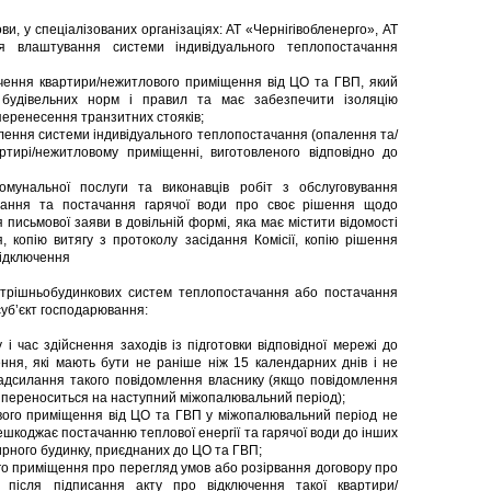
и, у спеціалізованих організаціях: АТ «Чернігівобленерго», АТ
ля влаштування системи індивідуального теплопостачання
ння квартири/нежитлового приміщення від ЦО та ГВП, який
 будівельних норм і правил та має забезпечити ізоляцію
 перенесення транзитних стояків;
ення системи індивідуального теплопостачання (опалення та/
ртирі/нежитловому приміщенні, виготовленого відповідно до
унальної послуги та виконавців робіт з обслуговування
чання та постачання гарячої води про своє рішення щодо
письмової заяви в довільній формі, яка має містити відомості
, копію витягу з протоколу засідання Комісії, копію рішення
відключення
рішньобудинкових систем теплопостачання або постачання
суб’єкт господарювання:
час здійснення заходів із підготовки відповідної мережі до
ння, які мають бути не раніше ніж 15 календарних днів і не
надсилання такого повідомлення власнику (якщо повідомлення
я переноситься на наступний міжопалювальний період);
го приміщення від ЦО та ГВП у міжопалювальний період не
решкоджає постачанню теплової енергії та гарячої води до інших
рного будинку, приєднаних до ЦО та ГВП;
 приміщення про перегляд умов або розірвання договору про
и після підписання акту про відключення такої квартири/