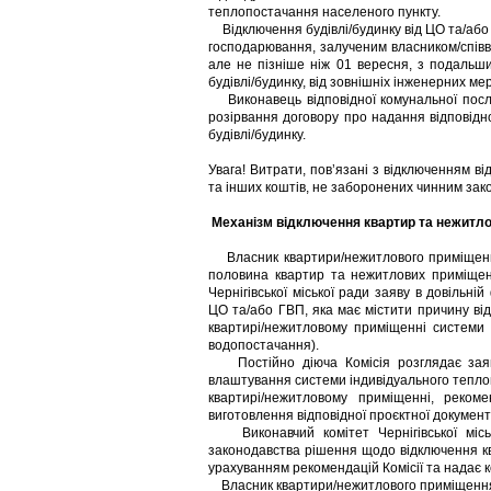
теплопостачання населеного пункту.
Відключення будівлі/будинку від ЦО та/або 
господарювання, залученим власником/співв
але не пізніше ніж 01 вересня, з подальш
будівлі/будинку, від зовнішніх інженерних м
Виконавець відповідної комунальної послу
розірвання договору про надання відповідн
будівлі/будинку.
Увага! Витрати, пов’язані з відключенням ві
та інших коштів, не заборонених чинним зак
Механізм відключення квартир та нежитло
Власник квартири/нежитлового приміщення
половина квартир та нежитлових приміщен
Чернігівської міської ради заяву в довільн
ЦО та/або ГВП, яка має містити причину ві
квартирі/нежитловому приміщенні системи 
водопостачання).
Постійно діюча Комісія розглядає заяву
влаштування системи індивідуального тепло
квартирі/нежитловому приміщенні, реком
виготовлення відповідної проєктної документа
Виконавчий комітет Чернігівської міськ
законодавства рішення щодо відключення к
урахуванням рекомендацій Комісії та надає к
Власник квартири/нежитлового приміщенн