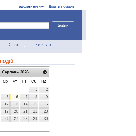
Надіслати новину
Додати в обране
Спорт
Хто є хто
ПОДІЙ
Серпень
2026
Ср
Чт
Пт
Сб
Нд
1
2
5
6
7
8
9
12
13
14
15
16
19
20
21
22
23
26
27
28
29
30