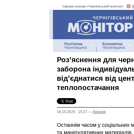
Інформ-агенція «Чернігівський монітор»:
Інформ-агенція
«Чернігівський монітор»
Політична
Економічна
Чернігівщина
Чернігівщина
Роз’яснення для черні
заборона індивідуал
від’єднатися від цен
теплопостачання
16.10.2025 15:27
—
Агенцiя
Останнім часом у соціальних 
та маніпулятивних матеріалів,