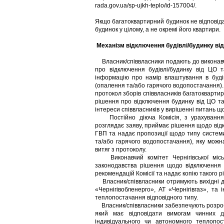
rada.gov.ua/sp-ujkh-teplo/id-157004/.
Якщо багатоквартирний будинок не відповіда
будинок у цілому, а не окремі його квартири.
Механізм відключення будівлі/будинку від
Власник/співвласники подають до виконавчог
про відключення будівлі/будинку від ЦО 
інформацію про намір влаштування в буді
(опалення та/або гарячого водопостачання)
протокол зборів співвласників багатоквартир
рішення про відключення будинку від ЦО т
інтереси співвласників у вирішенні питань щ
Постійно діюча Комісія, з урахуванням
розглядає заяву, приймає рішення щодо відкл
ГВП та надає пропозиції щодо типу систем
та/або гарячого водопостачання), яку можн
витяг з протоколу.
Виконавчий комітет Чернігівської міськ
законодавства рішення щодо відключення 
рекомендацій Комісії та надає копію такого р
Власник/співвласники отримують вихідні дан
«Чернігівобленерго», АТ «Чернігівгаз», та
теплопостачання відповідного типу.
Власник/співвласники забезпечують розробл
який має відповідати вимогам чинних 
індивідуального чи автономного теплопос