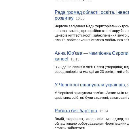
Рада громад області: освіта, інве
розвитку
16:55
Чергове засідання Ради територіальних гром
– низка питань, що постійно в полі зору й на
центрів життєстійкості, забезпечення внутр
планів, забезпечення сталого мобільного зв’я
Анна Юр'єва — чемпіонка Європи 
каное!
16:13
З 23 до 26 липня в місті Сегед (Угорщина) в
серед юніорів та молоді до 23 років, який з
У Чернігові вшанували українців, я
У Чернігові вшанували пам’ять Захисників т
цивільних осіб, які були страчені, закатовані
Робота без бар’єрів
15:14
Водій, охоронник, вагар, логіст, менеджер, 
облаштовано роботодавцями Чернігівщини дл
служби зайнятості.