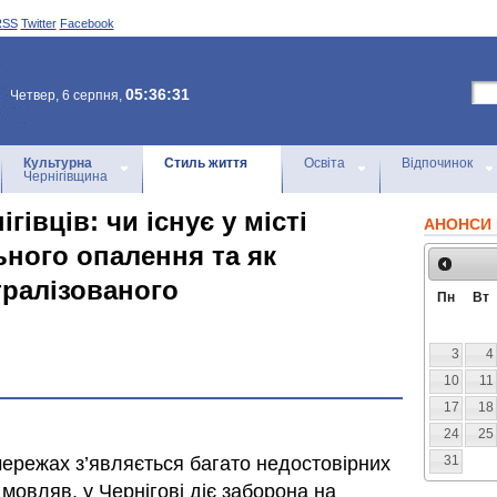
RSS
Twitter
Facebook
05:36:31
Четвер, 6 серпня,
Культурна
Стиль життя
Освіта
Відпочинок
Чернігівщина
гівців: чи існує у місті
АНОНСИ 
ьного опалення та як
тралізованого
Пн
Вт
3
4
10
11
17
18
24
25
мережах з’являється багато недостовірних
31
 мовляв, у Чернігові діє заборона на