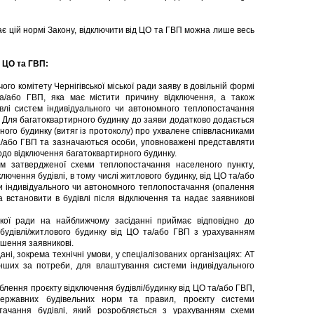
є цій нормі Закону, відключити від ЦО та ГВП можна лише весь
 ЦО та ГВП:
о комітету Чернігівської міської ради заяву в довільній формі
та/або ГВП, яка має містити причину відключення, а також
влі систем індивідуального чи автономного теплопостачання
. Для багатоквартирного будинку до заяви додатково додається
ного будинку (витяг із протоколу) про ухвалене співвласниками
а/або ГВП та зазначаються особи, уповноважені представляти
одо відключення багатоквартирного будинку.
 затвердженої схеми теплопостачання населеного пункту,
ючення будівлі, в тому числі житлового будинку, від ЦО та/або
и індивідуального чи автономного теплопостачання (опалення
а встановити в будівлі після відключення та надає заявникові
ої ради на найближчому засіданні приймає відповідно до
будівлі/житлового будинку від ЦО та/або ГВП з урахуванням
ішення заявникові.
і, зокрема технічні умови, у спеціалізованих організаціях: АТ
 інших за потреби, для влаштування системи індивідуального
ення проєкту відключення будівлі/будинку від ЦО та/або ГВП,
державних будівельних норм та правил, проєкту системи
тачання будівлі, який розробляється з урахуванням схеми