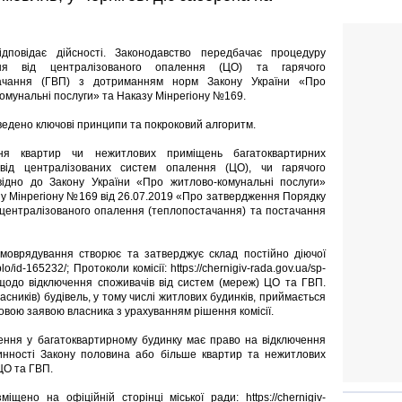
дповідає дійсності. Законодавство передбачає процедуру
ання від централізованого опалення (ЦО) та гарячого
ачання (ГВП) з дотриманням норм Закону України «Про
омунальні послуги» та Наказу Мінрегіону №169.
едено ключові принципи та покроковий алгоритм.
ння квартир чи нежитлових приміщень багатоквартирних
 від централізованих систем опалення (ЦО), чи гарячого
відно до Закону України «Про житлово-комунальні послуги»
азу Мінрегіону №169 від 26.07.2019 «Про затвердження Порядку
 централізованого опалення (теплопостачання) та постачання
амоврядування створює та затверджує склад постійно діючої
eplo/id-165232/; Протоколи комісії: https://chernigiv-rada.gov.ua/sp-
ь щодо відключення споживачів від систем (мереж) ЦО та ГВП.
сників) будівель, у тому числі житлових будинків, приймається
вою заявою власника з урахуванням рішення комісії.
ення у багатоквартирному будинку має право на відключення
нності Закону половина або більше квартир та нежитлових
ЦО та ГВП.
іщено на офіційній сторінці міської ради: https://chernigiv-