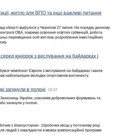
стиції, житло для ВПО та інші важливі питання
ад області відбулося у Чернігові 27 липня. На порядку денному
 контролі ОВА, зокрема освоєння освітніх субвенцій, робота
ішньо переміщених осіб житлом, розроблення інвестиційних
зку.
серед юніорок з веслування на байдарках і
ідбувся чемпіонат Європи з веслування на байдарках і каное
ібрав найсильніших молодих спортсменів континенту.
кі загинули в полоні
15:37
а Захисниць України, учасників добровольчих формувань та
 або загинули у полоні.
робітник з благоусторою– 10робочих місць у поточному році
я людей з інвалідністю в межах компенсаційної програми