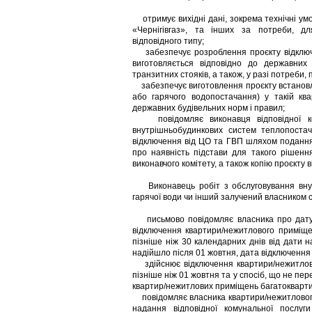
отримує вихідні дані, зокрема технічні умов
«Чернігівгаз», та інших за потреби, д
відповідного типу;
забезпечує розроблення проєкту відключе
виготовляється відповідно до державних
транзитних стояків, а також, у разі потреби,
забезпечує виготовлення проєкту встановл
або гарячого водопостачання) у такій ква
державних будівельних норм і правил;
повідомляє виконавця відповідної ком
внутрішньобудинкових систем теплопоста
відключення від ЦО та ГВП шляхом подання 
про наявність підстави для такого рішення
виконавчого комітету, а також копію проєкту 
Виконавець робіт з обслуговування внут
гарячої води чи інший залучений власником 
письмово повідомляє власника про дату і 
відключення квартири/нежитлового приміще
пізніше ніж 30 календарних днів від дати 
надійшло після 01 жовтня, дата відключенн
здійснює відключення квартири/нежитлово
пізніше ніж 01 жовтня та у спосіб, що не пе
квартир/нежитлових приміщень багатокварти
повідомляє власника квартири/нежитлового
надання відповідної комунальної послуг