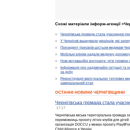
Схожі матеріали інформ-агенції «Че
Чернігівська громада стала учасницею проє
У Чернігові вшанували українців, які загин
Президент присвоїв шістьом медикам Чер
Мобільні клініки надали медичну допомог
Нові мотиваційні контракти: чіткі терміни
Інформація про надзвичайні ситуації та ос
за добу
Реконструкція магістральних теплових ме
завершальний етап
ОСТАННІ НОВИНИ ЧЕРНІГІВЩИНИ
Чернігівська громада стала учасни
17:17
Чернігівська міська територіальна громада з
переможниць проєкту літніх клубів для дітей 
організація DOCCU у межах проєкту PlayItFo
Child Alliance в Україні.