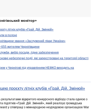
рнігівський монітор»
кту літніх клубів «Грай. Дій. Змінюй»
ули в полоні
нігівщини звання «Заслужений лікар України»
у 655 жителям Чернігівщини
 служби, вибір посади, гідне забезпечення
новні небезпечні події, які зареєстровані на території області
реж у Чернігові під управлінням НЕФКО виходить на
цею проєкту літніх клубів «Грай. Дій. Змінюй»
а результатами відкритого конкурсного відбору стала однією з
та підлітків «Грай. Дій. Змінюй», який реалізує громадська
rward у співпраці з міжнародною неурядовою організацією War