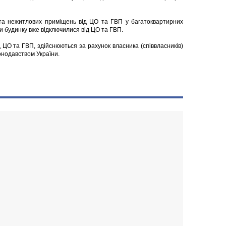
 та нежитлових приміщень від ЦО та ГВП у багатоквартирних
и будинку вже відключилися від ЦО та ГВП.
д ЦО та ГВП, здійснюються за рахунок власника (співвласників)
онодавством України.