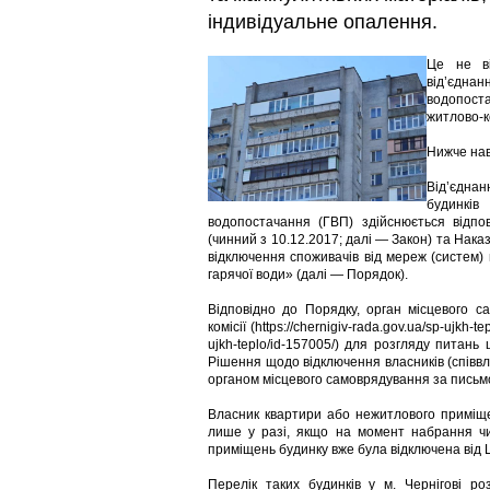
індивідуальне опалення.
Це не ві
від’єдн
водопост
житлово-к
Нижче нав
Від’єдна
будинків
водопостачання (ГВП) здійснюється відпо
(чинний з 10.12.2017; далі — Закон) та Нак
відключення споживачів від мереж (систем)
гарячої води» (далі — Порядок).
Відповідно до Порядку, орган місцевого с
комісії (https://chernigiv-rada.gov.ua/sp-ujkh-t
ujkh-teplo/id-157005/) для розгляду питан
Рішення щодо відключення власників (співвла
органом місцевого самоврядування за письмо
Власник квартири або нежитлового приміщ
лише у разі, якщо на момент набрання чи
приміщень будинку вже була відключена від 
Перелік таких будинків у м. Чернігові розм