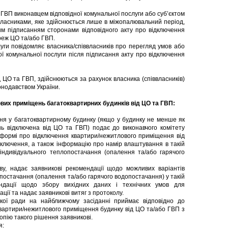
ГВП виконавцем відповідної комунальної послуги або суб’єктом
ласниками, яке здійснюється лише в міжопалювальний період,
им підписанням сторонами відповідного акту про відключення
ереж ЦО та/або ГВП.
ги повідомляє власника/співвласників про перегляд умов або
ої комунальної послуги після підписання акту про відключення
д ЦО та ГВП, здійснюються за рахунок власника (співвласників)
онодавством України.
вих приміщень багатоквартирних будинків від ЦО та ГВП:
 у багатоквартирному будинку (якщо у будинку не менше як
ь відключена від ЦО та ГВП) подає до виконавчого комітету
ій формі про відключення квартири/нежитлового приміщення від
дключення, а також інформацію про намір влаштування в такій
індивідуального теплопостачання (опалення та/або гарячого
, надає заявникові рекомендації щодо можливих варіантів
постачання (опалення та/або гарячого водопостачання) у такій
ендації щодо збору вихідних даних і технічних умов для
ції та надає заявникові витяг з протоколу.
ої ради на найближчому засіданні приймає відповідно до
вартири/нежитлового приміщення будинку від ЦО та/або ГВП з
опію такого рішення заявникові.
я: