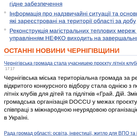
гідне забезпечення
Інформація про надзвичайні ситуації та основн
які зареєстровані на території області за добу
Реконструкція магістральних теплових мереж у
управлінням НЕФКО виходить на завершальн
ОСТАННІ НОВИНИ ЧЕРНІГІВЩИНИ
Чернігівська громада стала учасницею проєкту літніх клуб
17:17
Чернігівська міська територіальна громада за 
відкритого конкурсного відбору стала однією з
літніх клубів для дітей та підлітків «Грай. Дій. З
громадська організація DOCCU у межах проєкту 
співпраці з міжнародною неурядовою організаціє
в Україні.
Рада громад області: освіта, інвестиції, житло для ВПО та