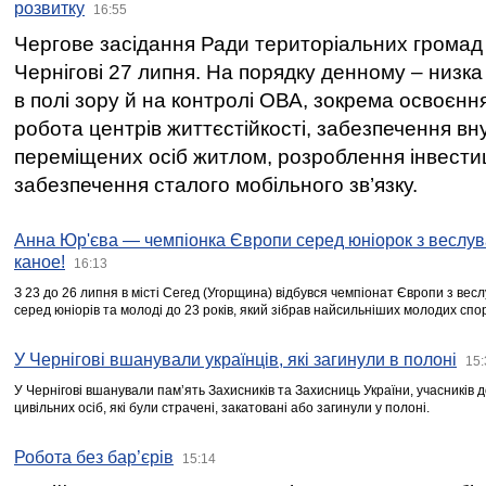
розвитку
16:55
Чергове засідання Ради територіальних громад 
Чернігові 27 липня. На порядку денному – низка
в полі зору й на контролі ОВА, зокрема освоєння
робота центрів життєстійкості, забезпечення вн
переміщених осіб житлом, розроблення інвестиц
забезпечення сталого мобільного зв’язку.
Анна Юр'єва — чемпіонка Європи серед юніорок з веслув
каное!
16:13
З 23 до 26 липня в місті Сегед (Угорщина) відбувся чемпіонат Європи з вес
серед юніорів та молоді до 23 років, який зібрав найсильніших молодих спо
У Чернігові вшанували українців, які загинули в полоні
15:
У Чернігові вшанували пам’ять Захисників та Захисниць України, учасників
цивільних осіб, які були страчені, закатовані або загинули у полоні.
Робота без бар’єрів
15:14