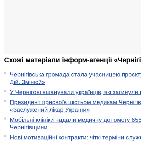
Схожі матеріали інформ-агенції «Черніг
Чернігівська громада стала учасницею проєкту 
Дій. Змінюй»
У Чернігові вшанували українців, які загинули 
Президент присвоїв шістьом медикам Чернігі
«Заслужений лікар України»
Мобільні клініки надали медичну допомогу 65
Чернігівщини
Нові мотиваційні контракти: чіткі терміни служ