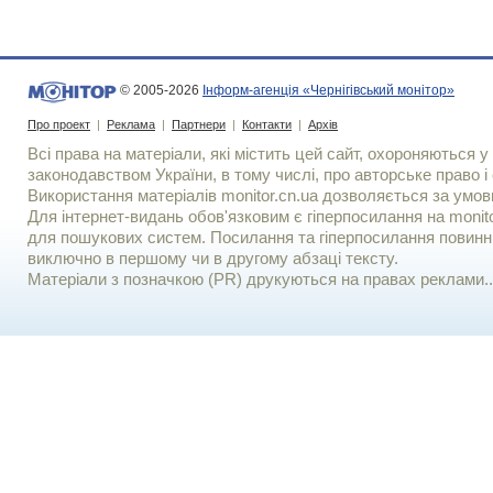
© 2005-2026
Інформ-агенція «Чернігівський монітор»
Про проект
|
Реклама
|
Партнери
|
Контакти
|
Архів
Всі права на матеріали, які містить цей сайт, охороняються у 
законодавством України, в тому числі, про авторське право і 
Використання матерiалiв monitor.cn.ua дозволяється за умов
Для iнтернет-видань обов'язковим є гiперпосилання на monito
для пошукових систем. Посилання та гіперпосилання повинні
виключно в першому чи в другому абзаці тексту.
Матеріали з позначкою (PR) друкуються на правах реклами..