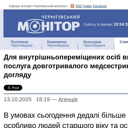
Інформ-агенція «Чернігівський монітор»:
RSS
Twitter
Facebook
Інформ-агенція
«Чернігівський монітор»
19:54:3
Субота, 8 серпня,
Політична
Економічна
Культурна
Стил
Чернігівщина
Чернігівщина
Чернігівщина
Для внутрішньопереміщених осіб 
послуга довготривалого медсестри
догляду
13.10.2025 18:19
—
Агенцiя
В умовах сьогодення дедалі більше 
особливо людей старшого віку та ос