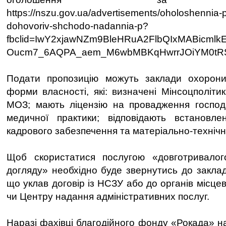
https://nszu.gov.ua/advertisements/oholoshennia-
dohovoriv-shchodo-nadannia-p?
fbclid=IwY2xjawNZm9BleHRuA2FlbQIxMABic
Oucm7_6AQPA_aem_M6wbMBKqHwrrJOiYM0tR
Подати пропозицію можуть заклади охорони 
форми власності, які: визначені Мінсоцполіти
МОЗ; мають ліцензію на провадження господа
медичної практики; відповідають встанов
кадрового забезпечення та матеріально-технічн
Щоб скористатися послугою «довготривалог
догляду» необхідно буде звернутись до заклад
що уклав договір із НСЗУ або до органів місц
чи Центру надання адміністративних послуг.
Наразі фахівці благодійного фонду «Рокада» н