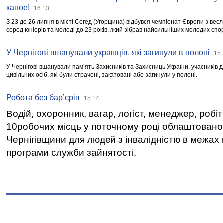
каное!
16:13
З 23 до 26 липня в місті Сегед (Угорщина) відбувся чемпіонат Європи з вес
серед юніорів та молоді до 23 років, який зібрав найсильніших молодих спо
У Чернігові вшанували українців, які загинули в полоні
15:
У Чернігові вшанували пам’ять Захисників та Захисниць України, учасників
цивільних осіб, які були страчені, закатовані або загинули у полоні.
Робота без бар’єрів
15:14
Водій, охоронник, вагар, логіст, менеджер, робі
10робочих місць у поточному році облаштован
Чернігівщини для людей з інвалідністю в межах
програми служби зайнятості.