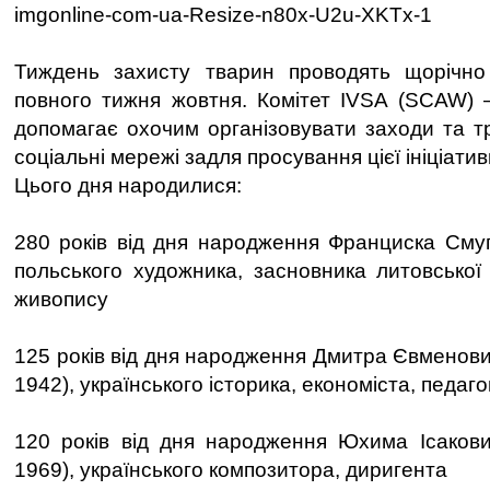
imgonline-com-ua-Resize-n80x-U2u-XKTx-1
Тиждень захисту тварин проводять щорічн
повного тижня жовтня. Комітет IVSA (SCAW) 
допомагає охочим організовувати заходи та т
соціальні мережі задля просування цієї ініціатив
Цього дня народилися:
280 років від дня народження Франциска Смуг
польського художника, засновника литовської
живопису
125 років від дня народження Дмитра Євменови
1942), українського історика, економіста, педаго
120 років від дня народження Юхима Ісакови
1969), українського композитора, диригента