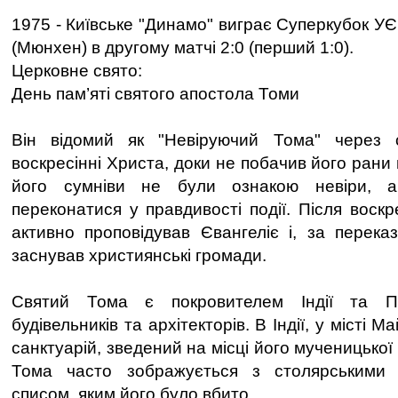
1975 - Київське "Динамо" виграє Суперкубок УЄ
(Мюнхен) в другому матчі 2:0 (перший 1:0).
Церковне свято:
День пам’яті святого апостола Томи
Він відомий як "Невіруючий Тома" через 
воскресінні Христа, доки не побачив його рани 
його сумніви не були ознакою невіри, 
переконатися у правдивості події. Після воск
активно проповідував Євангеліє і, за переказ
заснував християнські громади.
Святий Тома є покровителем Індії та По
будівельників та архітекторів. В Індії, у місті 
санктуарій, зведений на місці його мученицької 
Тома часто зображується з столярськими 
списом, яким його було вбито.