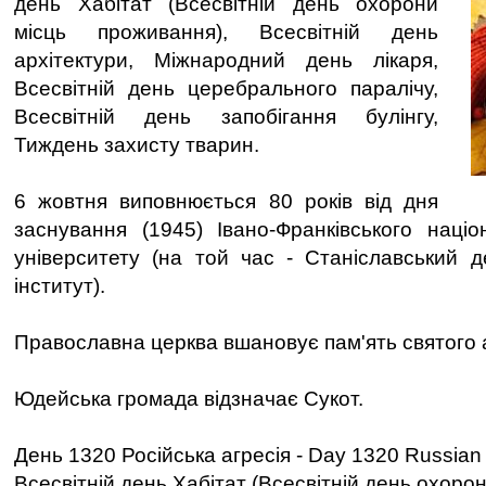
день Хабітат (Всесвітній день охорони
місць проживання), Всесвітній день
архітектури, Міжнародний день лікаря,
Всесвітній день церебрального паралічу,
Всесвітній день запобігання булінгу,
Тиждень захисту тварин.
6 жовтня виповнюється 80 років від дня
заснування (1945) Івано-Франківського наці
університету (на той час - Станіславський 
інститут).
Православна церква вшановує пам'ять святого 
Юдейська громада відзначає Сукот.
День 1320 Російська агресія - Day 1320 Russian
Всесвітній день Хабітат (Всесвітній день охоро