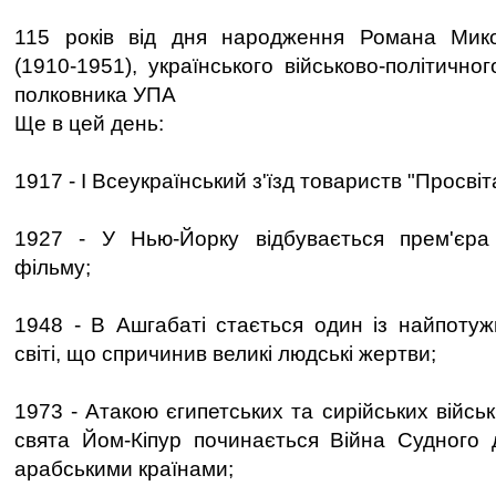
115 років від дня народження Романа Мик
(1910-1951), українського військово-політично
полковника УПА
Ще в цей день:
1917 - І Всеукраїнський з'їзд товариств "Просвіт
1927 - У Нью-Йорку відбувається прем'єра
фільму;
1948 - В Ашгабаті стається один із найпотуж
світі, що спричинив великі людські жертви;
1973 - Атакою єгипетських та сирійських військ
свята Йом-Кіпур починається Війна Судного 
арабськими країнами;