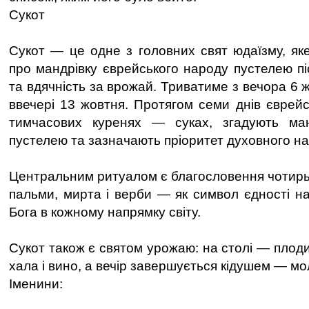
Сукот
Сукот — це одне з головних свят юдаїзму, яке
про мандрівку єврейського народу пустелею пі
та вдячність за врожай. Триватиме з вечора 6 
ввечері 13 жовтня. Протягом семи днів єврейс
тимчасових куренях — суках, згадують ма
пустелею та зазначають пріоритет духовного н
Центральним ритуалом є благословення чотирь
пальми, мирта і верби — як символ єдності на
Бога в кожному напрямку світу.
Сукот також є святом урожаю: на столі — плоди
хала і вино, а вечір завершується кідушем — мо
Іменини: