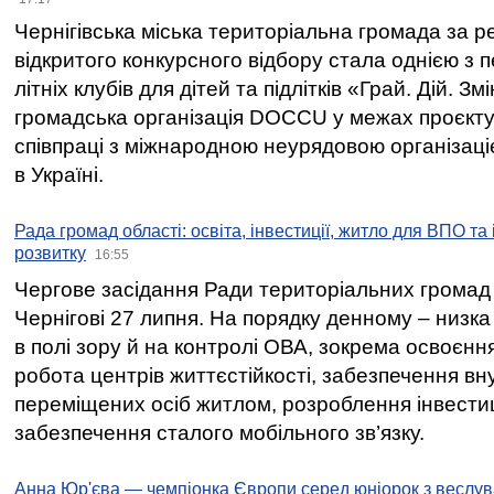
Чернігівська міська територіальна громада за 
відкритого конкурсного відбору стала однією з
літніх клубів для дітей та підлітків «Грай. Дій. З
громадська організація DOCCU у межах проєкту 
співпраці з міжнародною неурядовою організаціє
в Україні.
Рада громад області: освіта, інвестиції, житло для ВПО та
розвитку
16:55
Чергове засідання Ради територіальних громад 
Чернігові 27 липня. На порядку денному – низка
в полі зору й на контролі ОВА, зокрема освоєння
робота центрів життєстійкості, забезпечення вн
переміщених осіб житлом, розроблення інвестиц
забезпечення сталого мобільного зв’язку.
Анна Юр'єва — чемпіонка Європи серед юніорок з веслув