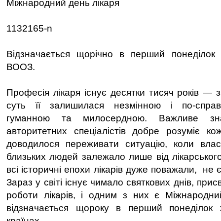
Міжнародний день лікаря
1132165-n
Відзначається щорічно в перший понеділок ж
ВООЗ.
Професія лікаря існує десятки тисяч років — 
суть її залишилася незмінною і по-справ
гуманною та милосердною. Важливе зна
авторитетних спеціалістів добре розуміє ко
доводилося переживати ситуацію, коли вла
близьких людей залежало лише від лікарського
всі історичні епохи лікарів дуже поважали, не 
Зараз у світі існує чимало святкових днів, пр
роботи лікарів, і одним з них є Міжнародни
відзначається щороку в перший понеділок 
країнах.