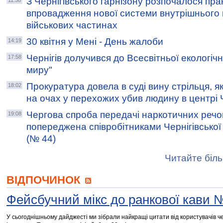
З Чернігівського гарнізону розпочалося пра
11:38
впровадження нової системи внутрішнього
військових частинах
30 квітня у Мені - День жалоби
14:19
Чернігів долучився до Всесвітньої екологічн
17:58
миру"
Прокуратура довела в суді вину стрільця, я
18:02
на очах у перехожих убив людину в центрі 
Чергова спроба передачі наркотичних речо
19:08
попереджена співробітниками Чернігівської 
(№ 44)
Читайте біль
ВІДПОЧИНОК
Фейсбучний мікс до ранкової кави 
У сьогоднішньому дайджесті ми зібрали найкращі цитати від користувачів че