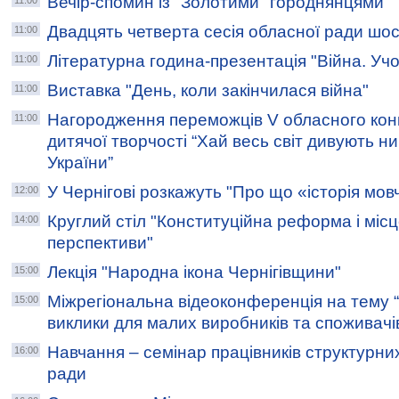
Вечір-спомин із "Золотими" городнянцями
11:00
Двадцять четверта сесія обласної ради шо
11:00
Літературна година-презентація "Війна. Учор
11:00
Виставка "День, коли закінчилася війна"
11:00
Нагородження переможців V обласного конк
11:00
дитячої творчості “Хай весь світ дивують ни
України”
У Чернігові розкажуть "Про що «історія мов
12:00
Круглий стіл "Конституційна реформа і місце
14:00
перспективи"
Лекція "Народна ікона Чернігівщини"
15:00
Міжрегіональна відеоконференція на тему “
15:00
виклики для малих виробників та споживачів
Навчання – семінар працівників структурних 
16:00
ради