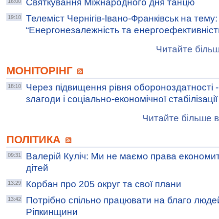
Cвяткування Міжнародного дня танцю
16:00
Телеміст Чернігів-Івано-Франківськ на тему:
19:10
“Енергонезалежність та енергоефективніст
Читайте більш
МОНІТОРІНГ
Через підвищення рівня обороноздатності -
18:10
злагоди і соціально-економічної стабілізації
Читайте більше в
ПОЛІТИКА
Валерій Куліч: Ми не маємо права економит
09:31
дітей
Корбан про 205 округ та свої плани
13:29
Потрібно спільно працювати на благо люде
13:42
Ріпкинщини