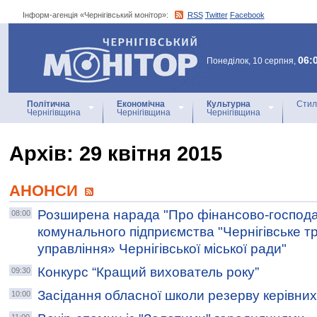
Інформ-агенція «Чернігівський монітор»:
RSS
Twitter
Facebook
Інформ-агенція
«Чернігівський монітор»
06:
Понеділок, 10 серпня,
Політична
Економічна
Культурна
Стил
Чернігівщина
Чернігівщина
Чернігівщина
Архiв: 29 квітня 2015
АНОНСИ
Розширена нарада "Про фінансово-господар
08:00
комунального підприємства "Чернігівське 
управління» Чернігівської міської ради"
Конкурс “Кращий вихователь року”
09:30
Засідання обласної школи резерву керівних
10:00