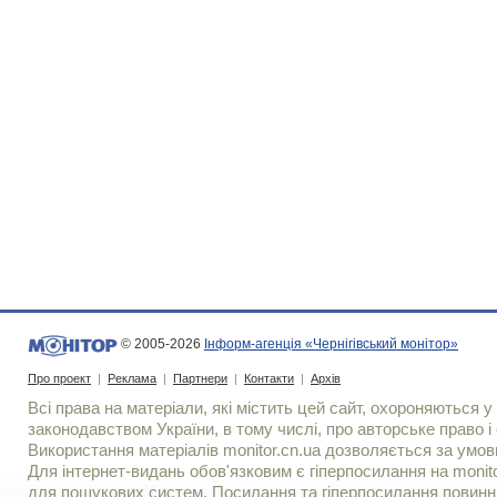
© 2005-2026
Інформ-агенція «Чернігівський монітор»
Про проект
|
Реклама
|
Партнери
|
Контакти
|
Архів
Всі права на матеріали, які містить цей сайт, охороняються у 
законодавством України, в тому числі, про авторське право і 
Використання матерiалiв monitor.cn.ua дозволяється за умов
Для iнтернет-видань обов'язковим є гiперпосилання на monito
для пошукових систем. Посилання та гіперпосилання повинні