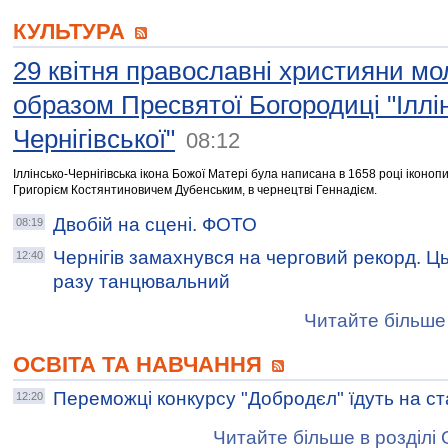
КУЛЬТУРА
29 квітня православні християни мо
образом Пресвятої Богородиці "Іллі
Чернігівської"
08:12
Іллінсько-Чернігівська ікона Божої Матері була написана в 1658 році іконоп
Григорієм Костянтиновичем Дубенським, в чернецтві Геннадієм.
Двобій на сцені. ФОТО
08:19
Чернігів замахнувся на черговий рекорд. Ц
12:40
разу танцювальний
Читайте більше 
ОСВІТА ТА НАВЧАННЯ
Переможці конкурсу "Добродєл" їдуть на с
12:20
Читайте більше в розділі