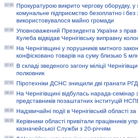
Прокуратурою викрито чергову оборудку, у 
07:35
комунальне підприємство безоплатно і без 
використовувалося майно громади
Уповноважений Президента України з прав
07:38
Кулеба відвідав Чернігівську виправну коло
На Чернігівщині у порушників митного зако
07:40
конфісковано товарів на суму близько 5 млн
В складі зведеного загону міліції Чернігівщи
07:47
полковник
Піротехніки ДСНС знищили дві гранати РГД
07:50
На Чернігівщині відбулась нарада-семінар з
08:10
представників позаштатних інституцій НС
Надзвичайні події в Чернігівській області з
09:26
Керівники області привітали працівників уп
09:29
казначейської Служби з 20-річчям