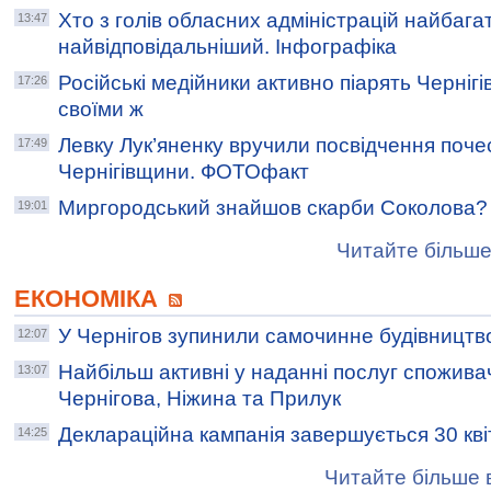
Хто з голів обласних адміністрацій найбагат
13:47
найвідповідальніший. Інфографіка
Російські медійники активно піарять Черніг
17:26
своїми ж
Левку Лук’яненку вручили посвідчення поч
17:49
Чернігівщини. ФОТОфакт
Миргородський знайшов скарби Соколова?
19:01
Читайте більше
ЕКОНОМІКА
У Чернігов зупинили самочинне будівництв
12:07
Найбільш активні у наданні послуг спожив
13:07
Чернігова, Ніжина та Прилук
Деклараційна кампанія завершується 30 кві
14:25
Читайте більше в