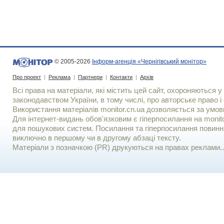
© 2005-2026
Інформ-агенція «Чернігівський монітор»
Про проект
|
Реклама
|
Партнери
|
Контакти
|
Архів
Всі права на матеріали, які містить цей сайт, охороняються у 
законодавством України, в тому числі, про авторське право і 
Використання матерiалiв monitor.cn.ua дозволяється за умов
Для iнтернет-видань обов'язковим є гiперпосилання на monito
для пошукових систем. Посилання та гіперпосилання повинні
виключно в першому чи в другому абзаці тексту.
Матеріали з позначкою (PR) друкуються на правах реклами..