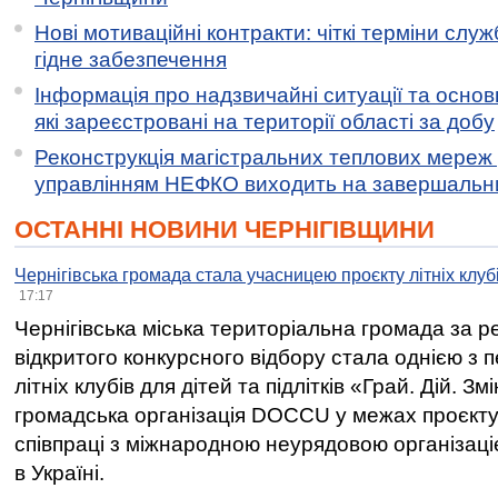
Нові мотиваційні контракти: чіткі терміни служ
гідне забезпечення
Інформація про надзвичайні ситуації та основн
які зареєстровані на території області за добу
Реконструкція магістральних теплових мереж у
управлінням НЕФКО виходить на завершальн
ОСТАННІ НОВИНИ ЧЕРНІГІВЩИНИ
Чернігівська громада стала учасницею проєкту літніх клуб
17:17
Чернігівська міська територіальна громада за 
відкритого конкурсного відбору стала однією з
літніх клубів для дітей та підлітків «Грай. Дій. З
громадська організація DOCCU у межах проєкту 
співпраці з міжнародною неурядовою організаціє
в Україні.