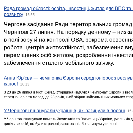
Рада громад області: освіта, інвестиції, житло для ВПО та
розвитку
16:55
Чергове засідання Ради територіальних громад 
Чернігові 27 липня. На порядку денному – низка
в полі зору й на контролі ОВА, зокрема освоєння
робота центрів життєстійкості, забезпечення вн
переміщених осіб житлом, розроблення інвестиц
забезпечення сталого мобільного зв’язку.
Анна Юр'єва — чемпіонка Європи серед юніорок з веслув
каное!
16:13
З 23 до 26 липня в місті Сегед (Угорщина) відбувся чемпіонат Європи з вес
серед юніорів та молоді до 23 років, який зібрав найсильніших молодих спо
У Чернігові вшанували українців, які загинули в полоні
15:
У Чернігові вшанували пам’ять Захисників та Захисниць України, учасників
цивільних осіб, які були страчені, закатовані або загинули у полоні.