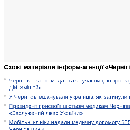
Схожі матеріали інформ-агенції «Черніг
Чернігівська громада стала учасницею проєкту 
Дій. Змінюй»
У Чернігові вшанували українців, які загинули 
Президент присвоїв шістьом медикам Чернігі
«Заслужений лікар України»
Мобільні клініки надали медичну допомогу 65
Чернігівщини