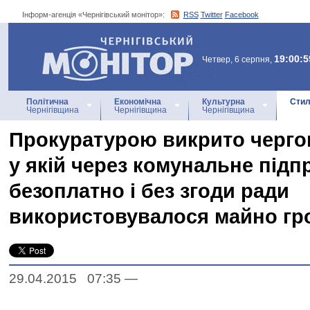
Інформ-агенція «Чернігівський монітор»:
RSS
Twitter
Facebook
Інформ-агенція
«Чернігівський монітор»
19:00:5
Четвер, 6 серпня,
Політична
Економічна
Культурна
Стил
Чернігівщина
Чернігівщина
Чернігівщина
Прокуратурою викрито черго
у якій через комунальне під
безоплатно і без згоди ради
використовувалося майно гр
29.04.2015 07:35
—