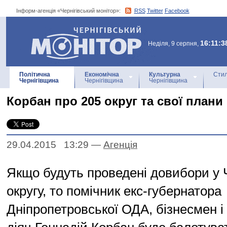
Інформ-агенція «Чернігівський монітор»:
RSS
Twitter
Facebook
Інформ-агенція
«Чернігівський монітор»
16:11:3
Неділя, 9 серпня,
Політична
Економічна
Культурна
Стил
Чернігівщина
Чернігівщина
Чернігівщина
Корбан про 205 округ та свої плани
29.04.2015 13:29
—
Агенцiя
Якщо будуть проведені довибори у Ч
округу, то помічник екс-губернатора
Дніпропетровської ОДА, бізнесмен і