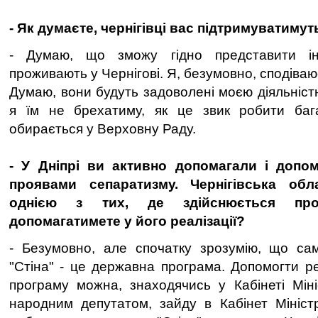
- Як думаєте, чернігівці вас підтримуватимут
- Думаю, що зможу гідно представити ін
проживають у Чернігові. Я, безумовно, сподіваю
Думаю, вони будуть задоволені моєю діяльніст
я їм не брехатиму, як це звик робити баг
обирається у Верховну Раду.
- У Дніпрі ви активно допомагали і допо
проявами сепаратизму. Чернігівська обл
однією з тих, де здійснюється про
допомагатимете у його реалізації?
- Безумовно, але спочатку зрозумію, що сам
"Стіна" - це державна програма. Допомогти р
програму можна, знаходячись у Кабінеті Міні
народним депутатом, зайду в Кабінет Мініст