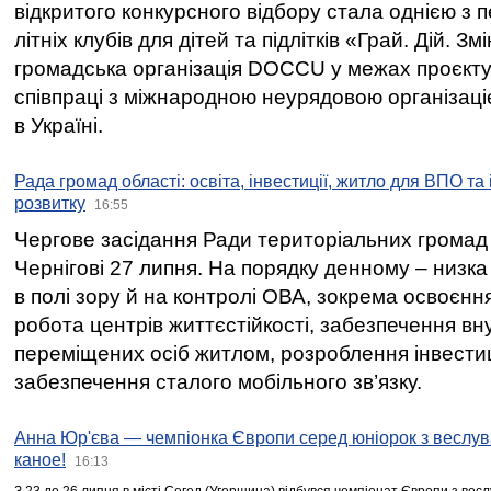
відкритого конкурсного відбору стала однією з
літніх клубів для дітей та підлітків «Грай. Дій. З
громадська організація DOCCU у межах проєкту 
співпраці з міжнародною неурядовою організаціє
в Україні.
Рада громад області: освіта, інвестиції, житло для ВПО та
розвитку
16:55
Чергове засідання Ради територіальних громад 
Чернігові 27 липня. На порядку денному – низка
в полі зору й на контролі ОВА, зокрема освоєння
робота центрів життєстійкості, забезпечення вн
переміщених осіб житлом, розроблення інвестиц
забезпечення сталого мобільного зв’язку.
Анна Юр'єва — чемпіонка Європи серед юніорок з веслув
каное!
16:13