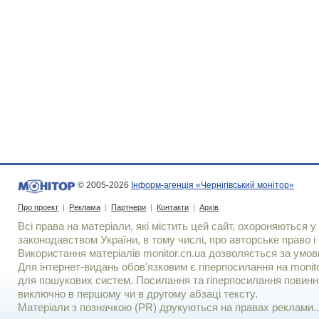
© 2005-2026
Інформ-агенція «Чернігівський монітор»
Про проект
|
Реклама
|
Партнери
|
Контакти
|
Архів
Всі права на матеріали, які містить цей сайт, охороняються у 
законодавством України, в тому числі, про авторське право і 
Використання матерiалiв monitor.cn.ua дозволяється за умов
Для iнтернет-видань обов'язковим є гiперпосилання на monito
для пошукових систем. Посилання та гіперпосилання повинні
виключно в першому чи в другому абзаці тексту.
Матеріали з позначкою (PR) друкуються на правах реклами..