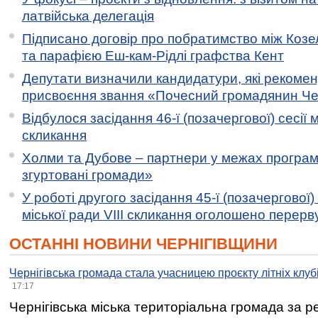
латвійська делегація
Підписано договір про побратимство між Коз
та парафією Еш-кам-Рідлі графства Кент
Депутати визначили кандидатури, які рекоме
присвоєння звання «Почесний громадянин Черн
Відбулося засідання 46-ї (позачергової) сесії м
скликання
Холми та Дубове – партнери у межах програми
згуртовані громади»
У роботі другого засідання 45-ї (позачергової) 
міської ради VIII скликання оголошено перерв
ОСТАННІ НОВИНИ ЧЕРНІГІВЩИНИ
Чернігівська громада стала учасницею проєкту літніх клуб
17:17
Чернігівська міська територіальна громада за 