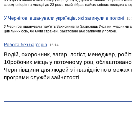
З 23 до 26 липня в місті Сегед (Угорщина) відбувся чемпіонат Європи з вес
серед юніорів та молоді до 23 років, який зібрав найсильніших молодих спо
У Чернігові вшанували українців, які загинули в полоні
15:
У Чернігові вшанували пам’ять Захисників та Захисниць України, учасників
цивільних осіб, які були страчені, закатовані або загинули у полоні.
Робота без бар’єрів
15:14
Водій, охоронник, вагар, логіст, менеджер, робі
10робочих місць у поточному році облаштован
Чернігівщини для людей з інвалідністю в межах
програми служби зайнятості.