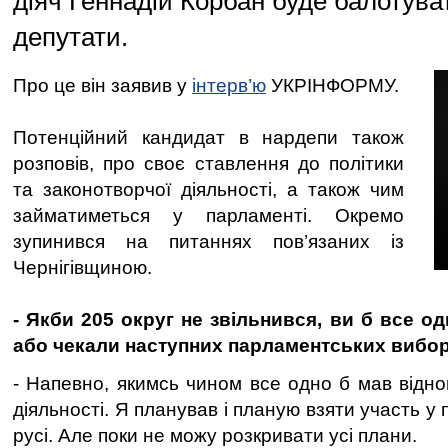
діяч Геннадій Корбан буде балотува
депутати.
Про це він заявив у
інтерв’ю
УКРІНФОРМУ.
Потенційний кандидат в нардепи також
розповів, про своє ставлення до політики
та законотворчої діяльності, а також чим
займатиметься у парламенті. Окремо
зупинився на питаннях пов’язаних із
Чернігівщиною.
- Якби 205 округ не звільнився, ви б все о
або чекали наступних парламентських вибо
- Напевно, якимсь чином все одно б мав відно
діяльності. Я планував і планую взяти участь у
русі. Але поки не можу розкривати усі плани.