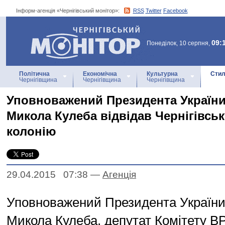
Інформ-агенція «Чернігівський монітор»:
RSS
Twitter
Facebook
Інформ-агенція
«Чернігівський монітор»
09:
Понеділок, 10 серпня,
Політична
Економічна
Культурна
Стил
Чернігівщина
Чернігівщина
Чернігівщина
Уповноважений Президента України
Микола Кулеба відвідав Чернігівсь
колонію
29.04.2015 07:38
—
Агенцiя
Уповноважений Президента України
Микола Кулеба, депутат Комітету В