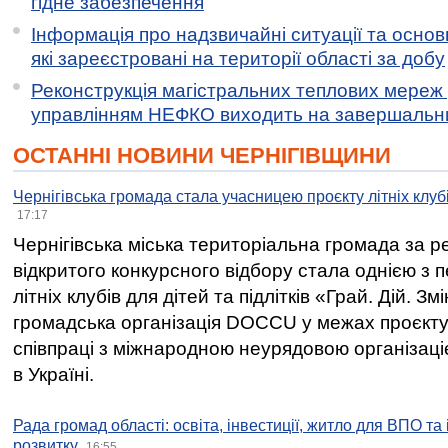
гідне забезпечення
Інформація про надзвичайні ситуації та основн
які зареєстровані на території області за добу
Реконструкція магістральних теплових мереж у
управлінням НЕФКО виходить на завершальн
ОСТАННІ НОВИНИ ЧЕРНІГІВЩИНИ
Чернігівська громада стала учасницею проєкту літніх клуб
17:17
Чернігівська міська територіальна громада за 
відкритого конкурсного відбору стала однією з
літніх клубів для дітей та підлітків «Грай. Дій. З
громадська організація DOCCU у межах проєкту 
співпраці з міжнародною неурядовою організаціє
в Україні.
Рада громад області: освіта, інвестиції, житло для ВПО та
розвитку
16:55