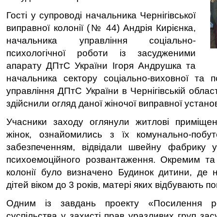
Гості у супроводі начальника Чернігівської
виправної колонії (№ 44) Андрія Кирієнка,
начальника управління соціально-
психологічної роботи із засудженими
апарату ДПтС України Ігоря Андрушка та
начальника сектору соціально-виховної та п
управління ДПтС України в Чернігівській обла
здійснили огляд даної жіночої виправної устано
Учасники заходу оглянули житлові приміще
жінок, ознайомились з їх комунально-поб
забезпеченням, відвідали швейну фабрику у
психоемоційного розвантаження. Окремим та
колонії було визначено Будинок дитини, де 
дітей віком до 3 років, матері яких відбувають п
Одним із завдань проекту «Посилення ро
суспільства у захисті прав уразливих груп зас