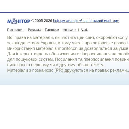
© 2005-2026
Інформ-агенція «Чернігівський монітор»
Про проект
|
Реклама
|
Партнери
|
Контакти
|
Архів
Всі права на матеріали, які містить цей сайт, охороняються у 
законодавством України, в тому числі, про авторське право і 
Використання матерiалiв monitor.cn.ua дозволяється за умов
Для iнтернет-видань обов'язковим є гiперпосилання на monito
для пошукових систем. Посилання та гіперпосилання повинні
виключно в першому чи в другому абзаці тексту.
Матеріали з позначкою (PR) друкуються на правах реклами..