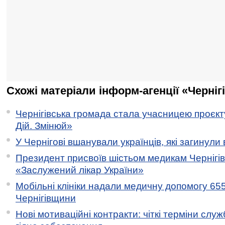
Схожі матеріали інформ-агенції «Черніг
Чернігівська громада стала учасницею проєкту 
Дій. Змінюй»
У Чернігові вшанували українців, які загинули 
Президент присвоїв шістьом медикам Чернігі
«Заслужений лікар України»
Мобільні клініки надали медичну допомогу 65
Чернігівщини
Нові мотиваційні контракти: чіткі терміни служ