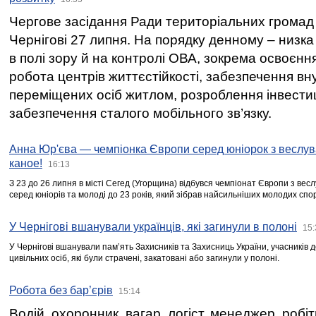
Чергове засідання Ради територіальних громад 
Чернігові 27 липня. На порядку денному – низка
в полі зору й на контролі ОВА, зокрема освоєння
робота центрів життєстійкості, забезпечення вн
переміщених осіб житлом, розроблення інвестиц
забезпечення сталого мобільного зв’язку.
Анна Юр'єва — чемпіонка Європи серед юніорок з веслув
каное!
16:13
З 23 до 26 липня в місті Сегед (Угорщина) відбувся чемпіонат Європи з вес
серед юніорів та молоді до 23 років, який зібрав найсильніших молодих спо
У Чернігові вшанували українців, які загинули в полоні
15:
У Чернігові вшанували пам’ять Захисників та Захисниць України, учасників
цивільних осіб, які були страчені, закатовані або загинули у полоні.
Робота без бар’єрів
15:14
Водій, охоронник, вагар, логіст, менеджер, робі