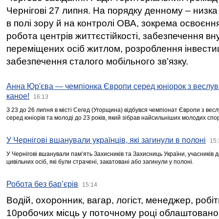
Чернігові 27 липня. На порядку денному – низка
в полі зору й на контролі ОВА, зокрема освоєння
робота центрів життєстійкості, забезпечення вн
переміщених осіб житлом, розроблення інвестиц
забезпечення сталого мобільного зв’язку.
Анна Юр'єва — чемпіонка Європи серед юніорок з веслув
каное!
16:13
З 23 до 26 липня в місті Сегед (Угорщина) відбувся чемпіонат Європи з вес
серед юніорів та молоді до 23 років, який зібрав найсильніших молодих спо
У Чернігові вшанували українців, які загинули в полоні
15:
У Чернігові вшанували пам’ять Захисників та Захисниць України, учасників
цивільних осіб, які були страчені, закатовані або загинули у полоні.
Робота без бар’єрів
15:14
Водій, охоронник, вагар, логіст, менеджер, робі
10робочих місць у поточному році облаштован