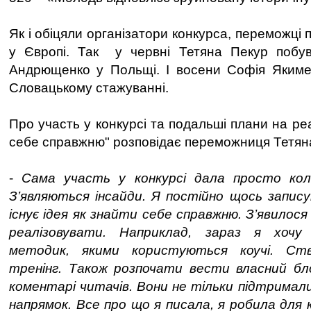
Як і обіцяли організатори конкурса, переможці
у Європі. Так у червні Тетяна Пекур побув
Андрющенко у Польщі. І восени Софія Якимен
Словацькому стажуванні.
Про участь у конкурсі та подальші плани на реа
себе справжню" розповідає переможниця Тетян
-
Сама участь у конкурсі дала просто кол
З’являються інсайди. Я постійно щось запис
існує ідея як знайти себе справжню. З’явилося
реалізовувати. Наприклад, зараз я хочу 
методик, якими користуються коучі. Ст
тренінг. Також розпочати вести власний бл
коментарі читачів. Вони не тільки підтримали
напрямок. Все про що я писала, я робила для 