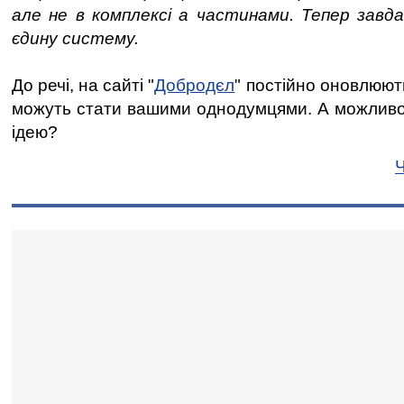
але не в комплексі а частинами. Тепер завд
єдину систему.
До речі, на сайті "
Добродєл
" постійно оновлюютьс
можуть стати вашими однодумцями. А можливо
ідею?
Ч