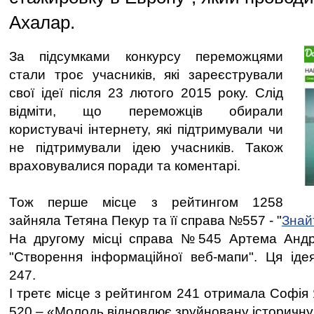
Ахалар.
За підсумками конкурсу переможцями
стали троє учасників, які зареєстрували
свої ідеї після 23 лютого 2015 року. Слід
відміти, що переможців обирали
користувачі інтернету, які підтримували чи
не підтримували ідею учасників. Також
враховувалися поради та коментарі.
Тож перше місце з рейтингом 1258
зайняла Тетяна Пекур та її справа №557 - "
Знай
На другому місці справа №545 Артема Анд
"Створення інформаційної веб-мапи". Ця іде
247.
І третє місце з рейтингом 241 отримала Софія
520 – «Молодь відновлює зруйновану історичн