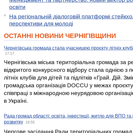
освіти
На регіональній діалоговій платформі стейкх
перспективи для молоді
ОСТАННІ НОВИНИ ЧЕРНІГІВЩИНИ
Чернігівська громада стала учасницею проєкту літніх клуб
17:17
Чернігівська міська територіальна громада за 
відкритого конкурсного відбору стала однією з
літніх клубів для дітей та підлітків «Грай. Дій. З
громадська організація DOCCU у межах проєкту 
співпраці з міжнародною неурядовою організаціє
в Україні.
Рада громад області: освіта, інвестиції, житло для ВПО та
розвитку
16:55
Чергове засідання Ради територіальних громад 