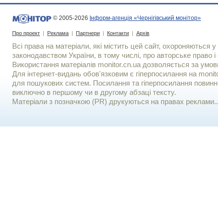
© 2005-2026
Інформ-агенція «Чернігівський монітор»
Про проект
|
Реклама
|
Партнери
|
Контакти
|
Архів
Всі права на матеріали, які містить цей сайт, охороняються у 
законодавством України, в тому числі, про авторське право і 
Використання матерiалiв monitor.cn.ua дозволяється за умов
Для iнтернет-видань обов'язковим є гiперпосилання на monito
для пошукових систем. Посилання та гіперпосилання повинні
виключно в першому чи в другому абзаці тексту.
Матеріали з позначкою (PR) друкуються на правах реклами..