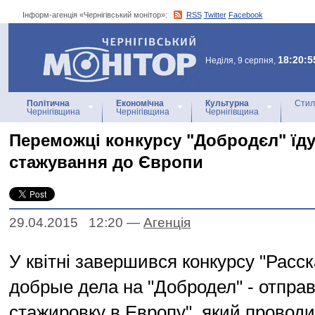
Інформ-агенція «Чернігівський монітор»:
RSS
Twitter
Facebook
Інформ-агенція
«Чернігівський монітор»
18:20:5
Неділя, 9 серпня,
Політична
Економічна
Культурна
Стил
Чернігівщина
Чернігівщина
Чернігівщина
Переможці конкурсу "Добродєл" їду
стажування до Європи
29.04.2015 12:20
—
Агенцiя
У квітні завершився конкурсу "Расс
добрые дела на "Добродел" - отпра
стажировку в Европу", який провод